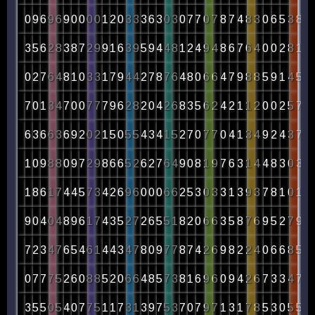
0
9
6
9
6
9
0
0
0
0
1
2
0
3
3
3
6
3
0
3
0
7
7
0
7
8
7
4
8
3
0
6
5
3
8
3
5
6
2
8
3
8
7
2
9
9
1
6
3
9
5
9
4
4
8
1
2
4
9
4
8
6
7
6
4
0
0
2
8
1
0
2
7
6
4
8
1
0
3
3
1
7
9
4
4
2
7
8
7
6
4
8
0
6
6
4
7
9
8
8
5
9
1
4
5
7
0
1
3
4
7
0
0
7
7
7
9
6
2
8
2
0
4
2
6
8
3
5
6
2
4
2
1
1
2
0
0
2
5
7
6
3
6
6
3
6
9
2
0
2
1
5
0
5
5
4
3
4
1
5
2
7
0
7
7
0
4
1
3
4
9
2
4
3
7
1
0
9
8
8
0
9
7
2
9
8
6
6
5
2
6
2
7
6
4
9
0
8
1
9
7
6
3
1
4
4
8
3
0
3
1
8
6
1
7
4
4
5
7
3
4
2
6
9
6
0
0
0
6
6
2
5
3
0
3
3
1
3
9
3
7
8
1
0
1
9
0
4
0
4
8
9
6
1
7
4
3
5
2
7
2
6
5
5
1
8
2
0
6
6
3
5
8
7
6
9
5
2
7
9
7
2
3
4
7
6
5
4
6
1
4
4
3
4
7
8
0
9
7
7
8
7
4
2
6
9
8
2
2
4
0
6
6
8
5
0
7
7
7
5
2
6
0
8
8
5
2
0
6
6
4
8
5
7
3
8
1
6
9
6
0
9
4
2
6
7
3
3
4
7
3
5
5
0
5
4
0
7
7
5
1
1
7
3
1
3
9
7
5
3
7
0
7
9
7
1
3
1
7
8
5
3
0
5
5