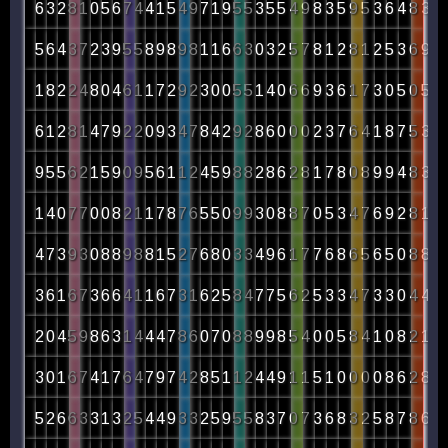
6
3
2
8
1
0
5
6
7
4
4
1
5
4
9
7
1
9
5
5
3
5
5
4
9
8
3
5
9
5
3
6
4
8
3
5
6
4
3
7
2
3
9
5
5
8
9
8
9
8
1
1
6
6
3
0
3
2
5
7
8
1
2
8
1
2
5
3
6
9
1
8
2
2
4
8
0
4
6
1
1
7
2
9
2
3
0
0
5
5
1
4
0
6
6
9
3
6
1
7
3
0
5
0
5
6
1
2
8
1
4
7
9
2
2
0
9
3
4
7
8
4
2
9
2
8
6
0
0
0
2
3
7
6
4
1
8
7
5
3
9
5
5
6
2
1
5
9
0
9
5
6
1
1
2
4
5
9
8
8
2
8
6
2
8
1
7
8
0
8
9
9
4
8
3
1
4
0
7
7
0
0
8
2
1
1
7
8
7
6
5
5
0
9
9
3
0
8
8
7
0
5
3
4
7
6
9
2
8
1
4
7
3
9
3
0
8
8
9
8
8
1
5
2
7
6
8
0
3
3
4
9
6
1
7
7
6
8
6
5
6
5
0
8
8
3
6
1
6
7
3
6
6
4
1
1
6
7
3
1
6
2
5
8
4
7
7
5
6
2
5
3
3
4
7
3
3
0
4
4
2
0
4
5
9
8
6
3
1
4
4
4
7
8
6
0
7
0
8
8
9
9
8
5
4
0
0
5
8
4
1
0
8
2
1
3
0
1
6
7
4
1
7
6
4
7
9
7
4
2
8
5
1
1
2
4
4
9
1
1
5
1
0
0
0
0
8
6
2
8
5
2
6
6
3
3
1
3
2
5
4
4
9
3
3
2
5
9
5
5
8
3
7
0
7
3
6
8
3
2
5
8
7
8
6