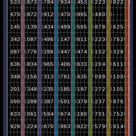
5
3
3
2
5
6
7
3
2
5
7
8
4
3
7
9
3
4
6
1
4
5
3
3
6
2
2
3
1
4
9
2
2
2
4
6
7
0
0
0
8
7
2
7
9
9
1
2
9
2
4
7
0
4
4
9
6
5
7
3
4
8
0
8
8
-
-
-
-
-
1
4
5
4
9
1
3
9
3
3
4
3
4
4
8
4
9
9
2
2
5
6
5
4
9
8
7
8
3
2
6
2
5
4
9
3
4
2
8
1
0
8
7
2
9
4
9
6
4
1
1
4
7
2
9
6
1
1
8
9
2
2
3
0
3
7
6
2
0
2
0
8
7
8
6
7
7
6
2
8
2
8
6
3
9
4
4
7
2
9
4
7
4
1
5
1
0
2
7
9
3
2
8
7
6
6
3
6
8
5
8
3
4
7
2
9
6
5
5
1
4
0
6
2
8
6
3
3
3
6
2
0
4
4
8
6
1
1
8
9
3
4
8
0
8
1
5
6
1
7
3
1
3
1
4
7
6
1
9
1
6
3
5
2
7
0
9
9
4
4
1
0
0
0
0
2
0
1
6
7
3
4
8
0
8
2
3
5
4
9
1
8
5
6
2
1
9
7
4
2
2
7
2
1
3
1
0
5
4
9
0
9
0
6
6
2
8
8
7
6
3
8
7
2
9
5
9
1
8
9
3
7
9
5
5
2
3
7
2
9
8
7
6
1
7
6
3
3
8
2
0
6
1
1
2
5
9
4
4
8
6
7
4
1
5
1
8
0
7
7
7
0
1
4
5
7
5
2
0
2
9
2
6
9
6
2
2
4
4
8
6
7
0
3
3
9
6
3
5
8
6
2
2
9
2
5
7
9
5
5
9
1
4
6
1