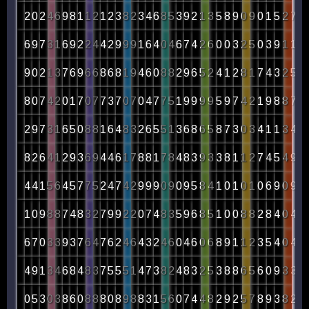
2
0
2
4
6
9
8
1
1
2
1
2
3
8
2
3
4
6
8
5
3
9
2
1
3
5
8
9
0
9
0
1
5
2
7
6
9
7
3
1
6
9
2
2
4
4
2
9
9
9
1
6
4
0
4
6
7
4
2
6
0
0
3
2
5
0
3
9
1
1
9
0
2
1
3
7
6
9
6
6
8
6
8
1
9
4
6
0
8
8
2
9
6
5
2
4
1
2
8
1
7
4
3
2
5
8
0
7
4
2
0
1
7
0
7
7
3
7
0
7
0
4
7
7
5
1
9
9
9
9
5
9
7
4
2
1
9
8
8
7
2
9
7
3
1
6
5
0
8
8
1
6
4
8
3
2
6
5
5
1
3
6
8
6
5
8
7
3
0
3
4
1
1
3
4
8
2
6
4
1
2
9
3
6
9
4
4
6
1
7
8
8
1
7
8
4
8
3
9
3
3
8
1
1
2
7
4
5
4
9
4
4
1
5
6
4
5
7
7
5
2
4
7
4
2
9
9
9
0
9
0
9
5
8
4
1
0
1
0
1
0
6
9
0
9
1
0
9
8
8
7
4
8
3
2
7
9
9
2
2
0
7
4
8
3
5
9
6
8
5
1
0
0
8
8
2
8
4
0
4
6
7
0
3
3
9
3
7
6
4
7
6
2
4
6
4
3
2
4
6
0
4
6
0
6
8
9
1
1
2
3
5
4
0
4
4
9
1
3
4
6
8
4
8
3
7
5
5
5
1
4
7
3
8
2
4
8
3
2
5
3
8
8
6
5
6
0
9
3
3
0
5
3
0
3
8
6
0
8
8
8
0
8
9
8
8
3
1
5
6
0
7
4
4
8
2
9
2
5
7
8
9
3
8
2