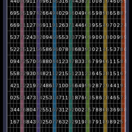
4
4
0
0
0
9
1
1
7
8
9
6
1
4
5
3
1
6
7
4
4
3
8
2
1
0
0
8
1
9
4
6
0
5
5
6
9
5
9
5
1
9
7
4
2
6
6
4
9
4
0
2
9
6
6
0
4
9
6
6
5
9
8
9
8
6
5
8
8
7
6
6
9
1
1
1
2
7
8
6
9
1
1
9
1
2
6
3
7
1
4
4
6
6
3
9
5
5
4
9
7
0
2
2
4
5
3
7
7
5
2
4
3
8
2
0
9
4
5
9
5
5
3
0
3
7
7
9
0
9
9
0
0
8
8
0
0
9
9
9
5
2
2
3
5
1
2
1
5
6
5
8
6
9
6
0
7
8
0
8
6
8
3
9
3
0
2
1
4
5
5
3
7
8
6
0
9
4
7
2
5
7
0
6
6
8
8
0
4
4
1
2
3
4
7
8
3
3
3
6
7
9
9
6
6
1
1
5
8
4
5
5
8
3
2
9
3
0
4
4
8
2
1
1
2
2
1
5
5
1
2
3
1
2
3
6
4
5
3
8
1
5
1
6
7
4
2
1
1
2
2
1
9
2
2
4
8
6
1
7
1
0
0
6
6
6
4
9
9
9
2
8
7
2
9
4
4
1
9
1
0
2
5
5
1
4
7
3
1
4
2
5
3
1
4
7
1
1
0
1
8
7
6
6
3
5
8
6
2
8
4
6
5
7
3
3
4
4
2
6
8
0
4
7
2
5
5
1
6
7
3
1
2
9
2
0
0
2
3
5
7
8
8
0
8
3
6
9
8
8
1
6
7
1
8
8
4
3
9
3
2
5
0
7
7
6
3
2
0
2
9
1
9
8
8
7
9
1
8
9
8
9
2
5
7