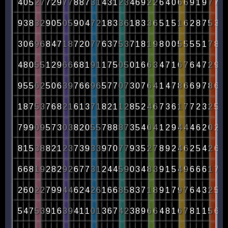
4
0
5
2
7
7
2
9
7
7
8
8
7
3
1
4
3
1
2
3
4
6
9
2
2
6
4
0
6
6
9
1
9
7
7
9
3
8
3
2
9
0
5
0
5
9
0
4
7
2
1
8
3
3
6
1
8
3
3
6
5
1
5
1
6
2
8
7
5
3
3
0
6
9
6
8
4
7
1
8
7
2
0
7
7
6
3
7
5
3
7
1
8
1
9
8
0
0
5
5
5
5
1
7
8
4
8
0
5
5
1
2
9
6
6
6
8
1
9
1
1
7
5
0
5
0
1
6
6
3
4
7
1
6
7
6
4
7
2
9
9
5
5
6
2
5
0
6
3
9
7
6
6
9
6
5
7
7
0
7
3
0
7
6
4
1
4
7
8
6
6
9
7
8
6
1
8
7
5
3
7
6
8
2
1
6
1
3
7
1
8
2
1
1
2
8
5
2
4
6
7
3
6
1
7
7
2
3
2
5
7
9
9
0
9
5
7
3
0
3
8
2
0
5
5
7
8
8
8
7
3
5
4
0
4
1
2
9
4
4
4
6
2
0
2
8
1
5
3
8
8
2
1
2
3
7
3
9
3
3
9
7
0
7
7
9
3
5
2
7
8
9
2
4
6
2
5
4
2
6
6
6
8
1
9
2
8
2
9
2
6
7
7
3
1
2
4
4
5
9
0
3
4
8
3
9
1
5
4
9
6
6
6
1
7
2
6
0
2
2
7
9
9
4
4
6
2
4
2
6
1
6
6
8
5
8
3
7
1
8
9
1
7
9
7
6
4
3
2
5
5
4
7
5
3
9
1
6
3
9
4
1
1
0
1
3
6
7
4
2
3
8
9
6
6
4
8
1
6
7
8
1
1
5
6