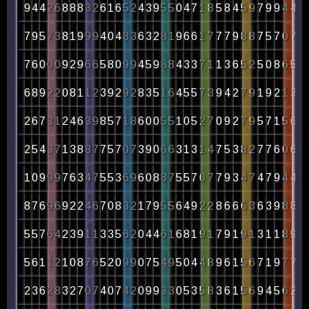
9
4
4
2
6
8
8
8
3
2
6
1
6
5
2
4
3
9
5
5
0
4
7
1
8
5
8
4
5
9
7
9
9
4
4
7
9
5
7
3
8
1
9
9
9
4
0
4
8
3
6
3
2
8
1
9
6
6
1
7
7
7
9
8
8
7
5
7
0
7
7
6
0
0
0
9
2
9
6
6
5
8
0
9
9
4
5
9
8
8
4
3
3
7
1
1
3
6
5
2
5
0
8
6
5
6
8
9
2
2
0
8
1
1
2
3
9
2
9
2
8
3
5
1
6
4
5
5
7
3
9
4
2
7
9
1
9
2
1
3
2
6
7
3
1
2
4
6
3
9
8
5
7
1
8
6
0
0
5
5
1
0
5
2
7
0
9
2
7
9
5
7
1
5
6
2
5
4
3
7
1
3
8
8
7
7
5
7
0
7
3
9
0
6
6
3
1
3
1
4
7
5
3
8
2
7
7
6
0
6
1
0
9
9
9
7
6
3
4
7
5
5
3
6
9
6
0
8
8
7
5
5
7
0
7
7
9
3
4
7
4
7
9
4
4
8
7
6
9
6
9
2
2
4
6
7
0
8
3
2
1
7
9
5
5
6
4
9
2
2
8
6
6
6
3
6
3
9
8
8
5
5
7
6
4
2
3
9
1
1
3
3
5
6
2
0
4
4
6
1
6
8
1
9
1
7
9
1
9
1
3
1
1
8
9
5
6
1
1
2
1
0
8
7
6
5
2
0
9
9
0
7
5
4
9
5
0
4
4
8
9
6
1
5
6
7
1
9
7
7
2
3
6
2
8
3
2
7
0
7
4
0
7
4
2
0
9
9
3
3
0
5
3
5
8
3
6
1
5
6
9
4
5
6
2