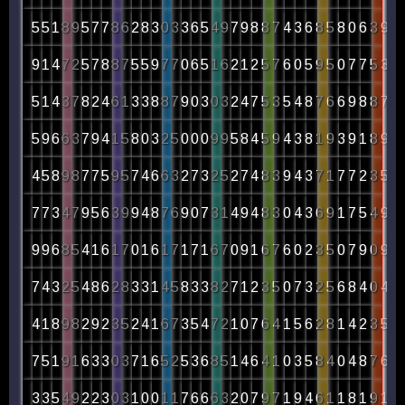
5
5
1
8
9
5
7
7
8
6
2
8
3
0
3
3
6
5
4
9
7
9
8
8
7
4
3
6
8
5
8
0
6
3
9
9
1
4
7
2
5
7
8
8
7
5
5
9
7
7
0
6
5
1
6
2
1
2
5
7
6
0
5
9
5
0
7
7
5
3
5
1
4
3
7
8
2
4
6
1
3
3
8
8
7
9
0
3
0
3
2
4
7
5
3
5
4
8
7
6
6
9
8
8
7
5
9
6
6
3
7
9
4
1
5
8
0
3
2
5
0
0
0
9
9
5
8
4
5
9
4
3
8
1
9
3
9
1
8
9
4
5
8
9
8
7
7
5
9
5
7
4
6
6
3
2
7
3
2
5
2
7
4
8
3
9
4
3
7
1
7
7
2
3
5
7
7
3
4
7
9
5
6
3
9
9
4
8
7
6
9
0
7
3
1
4
9
4
8
3
0
4
3
6
9
1
7
5
4
9
9
9
6
8
5
4
1
6
1
7
0
1
6
1
7
1
7
1
6
7
0
9
1
6
7
6
0
2
3
5
0
7
9
0
9
7
4
3
2
5
4
8
6
2
8
3
3
1
4
5
8
3
3
8
2
7
1
2
3
5
0
7
3
2
5
6
8
4
0
4
4
1
8
9
8
2
9
2
3
5
2
4
1
6
7
3
5
4
7
2
1
0
7
6
4
1
5
6
2
8
1
4
2
3
5
7
5
1
9
1
6
3
3
0
3
7
1
6
5
2
5
3
6
8
5
1
4
6
4
1
0
3
5
8
4
0
4
8
7
6
3
3
5
4
9
2
2
3
0
3
1
0
0
1
1
7
6
6
6
3
2
0
7
9
7
1
9
4
6
1
1
8
1
9
1