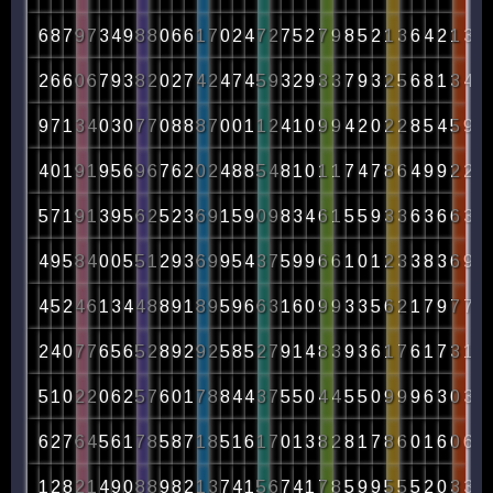
6
8
7
9
7
3
4
9
8
8
0
6
6
1
7
0
2
4
7
2
7
5
2
7
9
8
5
2
1
3
6
4
2
1
3
2
6
6
0
6
7
9
3
8
2
0
2
7
4
2
4
7
4
5
9
3
2
9
3
3
7
9
3
2
5
6
8
1
3
4
9
7
1
3
4
0
3
0
7
7
0
8
8
8
7
0
0
1
1
2
4
1
0
9
9
4
2
0
2
2
8
5
4
5
9
4
0
1
9
1
9
5
6
9
6
7
6
2
0
2
4
8
8
5
4
8
1
0
1
1
7
4
7
8
6
4
9
9
2
2
5
7
1
9
1
3
9
5
6
2
5
2
3
6
9
1
5
9
0
9
8
3
4
6
1
5
5
9
3
3
6
3
6
6
3
4
9
5
8
4
0
0
5
5
1
2
9
3
6
9
9
5
4
3
7
5
9
9
6
6
1
0
1
2
3
3
8
3
6
9
4
5
2
4
6
1
3
4
4
8
8
9
1
8
9
5
9
6
6
3
1
6
0
9
9
3
3
5
6
2
1
7
9
7
7
2
4
0
7
7
6
5
6
5
2
8
9
2
9
2
5
8
5
2
7
9
1
4
8
3
9
3
6
1
7
6
1
7
3
1
5
1
0
2
2
0
6
2
5
7
6
0
1
7
8
8
4
4
3
7
5
5
0
4
4
5
5
0
9
9
9
6
3
0
3
6
2
7
6
4
5
6
1
7
8
5
8
7
1
8
5
1
6
1
7
0
1
3
8
2
8
1
7
8
6
0
1
6
0
6
1
2
8
2
1
4
9
0
8
8
9
8
2
1
3
7
4
1
5
6
7
4
1
7
8
5
9
9
5
5
5
2
0
3
3