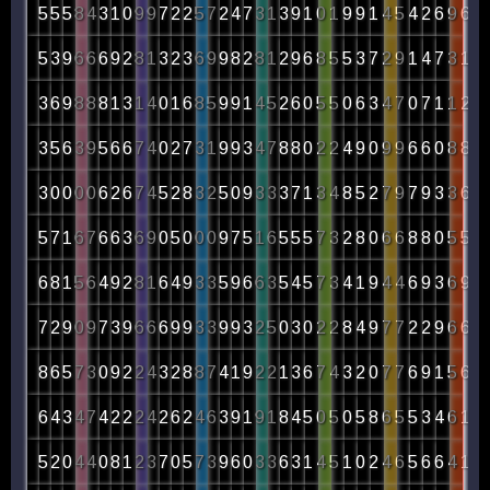
5
5
5
8
4
3
1
0
9
9
7
2
2
5
7
2
4
7
3
1
3
9
1
0
1
9
9
1
4
5
4
2
6
9
6
5
3
9
6
6
6
9
2
8
1
3
2
3
6
9
9
8
2
8
1
2
9
6
8
5
5
3
7
2
9
1
4
7
3
1
3
6
9
8
8
8
1
3
1
4
0
1
6
8
5
9
9
1
4
5
2
6
0
5
5
0
6
3
4
7
0
7
1
1
2
3
5
6
3
9
5
6
6
7
4
0
2
7
3
1
9
9
3
4
7
8
8
0
2
2
4
9
0
9
9
6
6
0
8
8
3
0
0
0
0
6
2
6
7
4
5
2
8
3
2
5
0
9
3
3
3
7
1
3
4
8
5
2
7
9
7
9
3
3
6
5
7
1
6
7
6
6
3
6
9
0
5
0
0
0
9
7
5
1
6
5
5
5
7
3
2
8
0
6
6
8
8
0
5
5
6
8
1
5
6
4
9
2
8
1
6
4
9
3
3
5
9
6
6
3
5
4
5
7
3
4
1
9
4
4
6
9
3
6
9
7
2
9
0
9
7
3
9
6
6
6
9
9
3
3
9
9
3
2
5
0
3
0
2
2
8
4
9
7
7
2
2
9
6
6
8
6
5
7
3
0
9
2
2
4
3
2
8
8
7
4
1
9
2
2
1
3
6
7
4
3
2
0
7
7
6
9
1
5
6
6
4
3
4
7
4
2
2
2
4
2
6
2
4
6
3
9
1
9
1
8
4
5
0
5
0
5
8
6
5
5
3
4
6
1
5
2
0
4
4
0
8
1
2
3
7
0
5
7
3
9
6
0
3
3
6
3
1
4
5
1
0
2
4
6
5
6
6
4
1