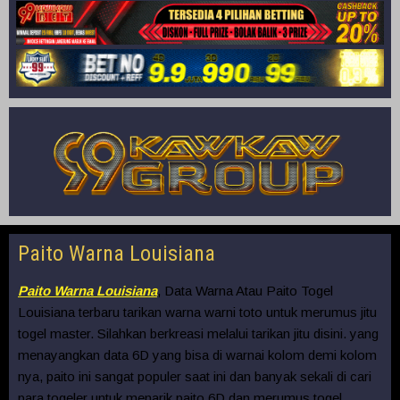
Paito Warna Louisiana
Paito Warna Louisiana
, Data Warna Atau Paito Togel
Louisiana terbaru tarikan warna warni toto untuk merumus jitu
togel master. Silahkan berkreasi melalui tarikan jitu disini. yang
menayangkan data 6D yang bisa di warnai kolom demi kolom
nya, paito ini sangat populer saat ini dan banyak sekali di cari
para togeler untuk menarik paito 6D dan merumus togel.