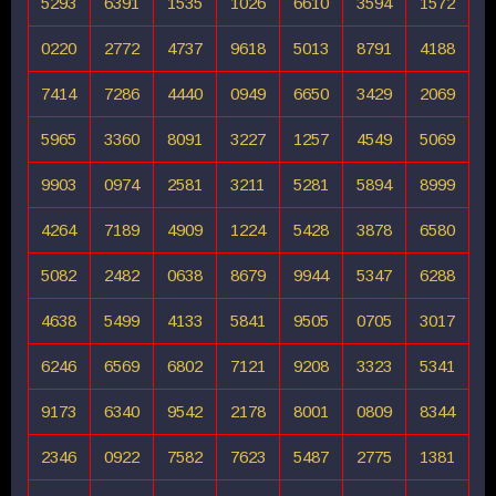
5293
6391
1535
1026
6610
3594
1572
0220
2772
4737
9618
5013
8791
4188
7414
7286
4440
0949
6650
3429
2069
5965
3360
8091
3227
1257
4549
5069
9903
0974
2581
3211
5281
5894
8999
4264
7189
4909
1224
5428
3878
6580
5082
2482
0638
8679
9944
5347
6288
4638
5499
4133
5841
9505
0705
3017
6246
6569
6802
7121
9208
3323
5341
9173
6340
9542
2178
8001
0809
8344
2346
0922
7582
7623
5487
2775
1381