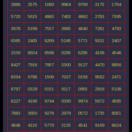
2888
2575
1060
9964
9709
3175
1764
5720
5615
4983
7403
4862
2783
7395
3878
5399
7557
2665
4640
7281
4793
6365
2405
8269
5245
5771
9331
2407
1539
8634
6568
0295
6295
4106
4546
8427
7916
7957
3300
9127
4470
8856
8394
0788
1506
7027
0158
9582
2471
8797
0329
0151
9117
0955
2916
5108
8227
4166
9744
0390
9974
5872
4565
7883
3650
9276
2979
0572
1735
8051
4848
4116
5770
3135
4541
9169
8624