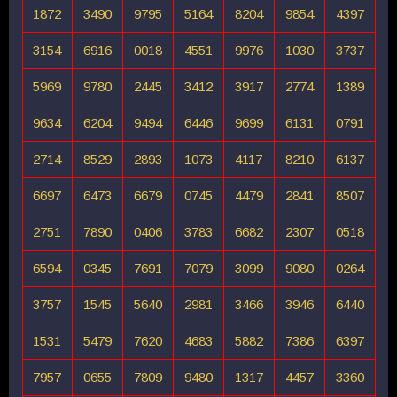
1872
3490
9795
5164
8204
9854
4397
3154
6916
0018
4551
9976
1030
3737
5969
9780
2445
3412
3917
2774
1389
9634
6204
9494
6446
9699
6131
0791
2714
8529
2893
1073
4117
8210
6137
6697
6473
6679
0745
4479
2841
8507
2751
7890
0406
3783
6682
2307
0518
6594
0345
7691
7079
3099
9080
0264
3757
1545
5640
2981
3466
3946
6440
1531
5479
7620
4683
5882
7386
6397
7957
0655
7809
9480
1317
4457
3360