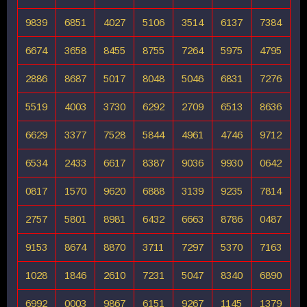
9839
6851
4027
5106
3514
6137
7384
6674
3658
8455
8755
7264
5975
4795
2886
8687
5017
8048
5046
6831
7276
5519
4003
3730
6292
2709
6513
8636
6629
3377
7528
5844
4961
4746
9712
6534
2433
6617
8387
9036
9930
0642
0817
1570
9620
6888
3139
9235
7814
2757
5801
8981
6432
6663
8786
0487
9153
8674
8870
3711
7297
5370
7163
1028
1846
2610
7231
5047
8340
6890
6992
0003
9867
6151
9267
1145
1379