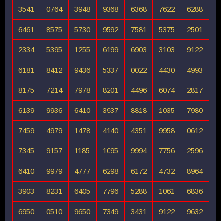
3541
0764
3948
9368
6368
7622
6288
6461
8575
5730
9592
7581
5375
2501
2334
5395
1255
6199
6903
3103
9122
6181
8412
9436
5337
0022
4430
4993
8175
7214
7978
8201
4496
6074
2817
6139
9936
6410
3937
8818
1035
7980
7459
4979
1478
4140
4351
9958
0612
7345
9157
1185
1095
9994
7756
2596
6410
9979
4777
6298
6172
4732
8964
3903
8231
6405
7796
5288
1061
6836
6950
0510
9650
7349
3431
9122
9632