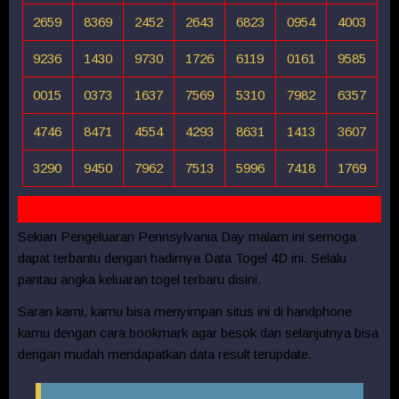
2659
8369
2452
2643
6823
0954
4003
9236
1430
9730
1726
6119
0161
9585
0015
0373
1637
7569
5310
7982
6357
4746
8471
4554
4293
8631
1413
3607
3290
9450
7962
7513
5996
7418
1769
Sekian Pengeluaran Pennsylvania Day malam ini semoga
dapat terbantu dengan hadirnya Data Togel 4D ini. Selalu
pantau angka keluaran togel terbaru disini.
Saran kami, kamu bisa menyimpan situs ini di handphone
kamu dengan cara bookmark agar besok dan selanjutnya bisa
dengan mudah mendapatkan data result terupdate.