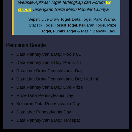
Website Aplikasi Togel Terlengkap dan Forum
99
Group
Terlengkap Serta Menu Populer Lainnya.
Seperti Live Draw Togel, Data Togel, Paito Warna,
Statistik Togel, Result Togel, Keluaran Togel, Prize
Togel, Rumus Togel & Masih Banyak Lagi.
Pencarian Google :
Data Pennsylvania Day Pools 6D
Data Pennsylvania Day Pools 4D
Data Live Draw Pennsylvania Day
Data Live Draw Pennsylvania Day Hari Ini
Data Pennsylvania Day Live Prize
Prize Data Pennsylvania Day
Keluaran Data Pennsylvania Day
Data Live Pennsylvania Day
Data Pennsylvania Day Tercepat