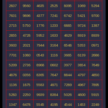
2837
9560
4635
2525
8095
1069
5294
7631
9896
4377
7241
6742
5421
9700
2715
5750
1776
1233
6885
9724
1387
2855
4728
5952
1633
4629
8919
8939
3603
2021
7944
3164
6548
5353
0971
7701
1080
0543
1116
3665
6139
2686
5209
2736
8968
0602
3977
3854
7649
4876
0356
8365
7647
8844
4797
4850
1136
1875
5583
4971
7289
4967
7895
5283
2250
9939
8384
5026
4600
5915
1347
6478
5545
4195
4544
1453
2249