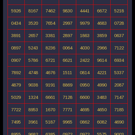
5926
8167
7462
9830
4441
6672
5218
0434
3520
7654
2997
9979
4683
0728
3891
2657
3381
2897
1863
3859
0637
0897
5243
8236
0064
4030
2966
7122
0907
5786
6721
6621
2422
9614
6934
7892
4748
4676
1511
0814
4221
5337
4879
9038
9191
8869
0950
4990
2087
5029
1324
6661
7128
6600
3483
7147
7722
8953
1670
7771
4695
4650
7185
7495
3961
5187
9965
0862
6082
4690
8955
9682
6385
0972
0972
5575
9003