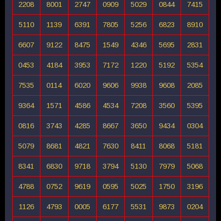
2208
8001
2747
0909
5029
0844
7415
5110
1139
6391
7805
5256
6823
8910
6607
9122
8475
1549
4346
5695
2831
0453
4184
3953
7172
1220
5192
5354
7535
0114
6020
9606
9938
9608
2085
9364
1571
4586
4534
7208
3560
5395
0816
3743
4285
8667
3650
9434
0304
5079
8681
4821
7630
8411
8068
5181
8341
6830
9718
3794
5130
7979
5068
4788
0752
9619
0595
5025
1750
3196
1126
4793
0005
6177
5531
9873
0204