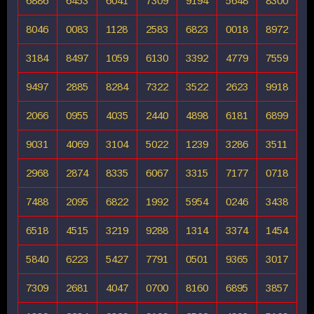
6886
6453
6041
7309
9194
5648
8300
8046
0083
1128
2583
6823
0018
8972
3184
8497
1059
6130
3392
4779
7559
9497
2885
8284
7322
3522
2623
9918
2066
0955
4035
2440
4898
6181
6899
9031
4069
3104
5022
1239
3286
3511
2968
2874
8335
6067
3315
7177
0718
7488
2095
6822
1992
5954
0246
3438
6518
4515
3219
9288
1314
3374
1454
5840
6223
5427
7791
0501
9365
3017
7309
2681
4047
0700
8160
6895
3857