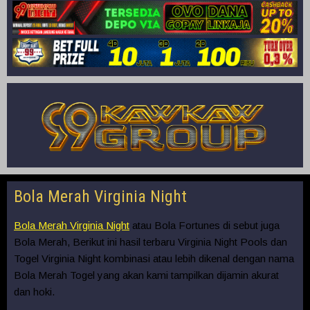
Bola Merah Virginia Night
Bola Merah Virginia Night
atau Bola Fortunes di sebut juga
Bola Merah, Berikut ini hasil terbaru Virginia Night Pools dan
Togel Virginia Night kombinasi atau lebih dikenal dengan nama
Bola Merah Togel yang akan kami tampilkan dijamin akurat
dan hoki.