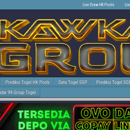
Live Draw HK Pools
Li
Prediksi Togel HK Pools
Data Togel SGP
Prediksi Togel SG
ndar 99 Group Togel