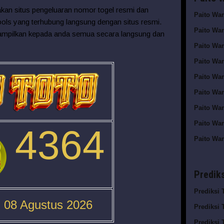
an situs pengeluaran nomor togel resmi dan
Paito Wa
ols yang terhubung langsung dengan situs resmi.
Paito Wa
tampilkan kepada anda semua secara langsung dan
Paito Wa
Paito Wa
Paito War
Paito War
Paito Wa
Paito Wa
Paito Wa
Prediks
Prediksi 
Prediksi 
Prediksi 