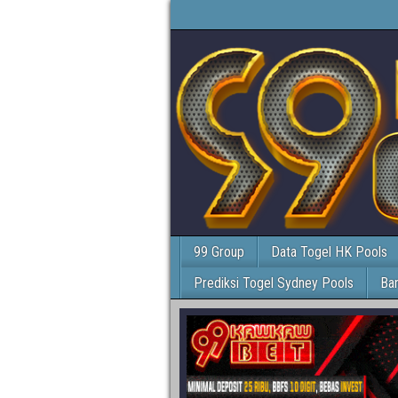
99 Group
Data Togel HK Pools
Prediksi Togel Sydney Pools
Ba