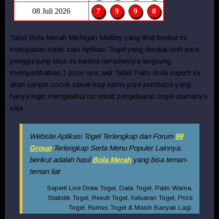
Tabel Bola Merah Michigan Midday yang lihat berikut ini
merupakan salah satu Aplikasi Togel yang disukai oleh para
penggunjung situs ini karena tampilannya langsung
memperlihatkan 1 prize nya, jadi Tabel Paito Bola seperti ini
akan sangat cocok sekali bagi kamu para pembaca yang
hanya ingin mengetahui no result pengeluaran togel utamanya
saja.
Website Aplikasi Togel Terlengkap dan Forum
99
Group
Terlengkap Serta Menu Populer Lainnya.
berikut adalah hasil
Bola Merah
yang bisa teman-
teman liat
Seperti Live Draw Togel, Data Togel, Paito Warna,
Statistik Togel, Result Togel, Keluaran Togel, Prize
Togel, Rumus Togel & Masih Banyak Lagi.