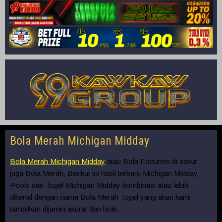
Bola Merah Michigan Midday
Bola Merah Michigan Midday
atau Bola Fortunes di sebut
juga Bola Merah, Berikut ini hasil terbaru Michigan Midday
Pools dan Togel Michigan Midday kombinasi atau lebih
dikenal dengan nama Bola Merah Togel yang akan kami
tampilkan dijamin akurat dan hoki.