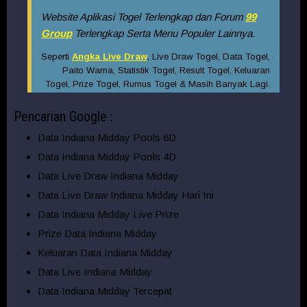
Website Aplikasi Togel Terlengkap dan Forum
99
Group
Terlengkap Serta Menu Populer Lainnya.
Seperti
Angka Live Draw
, Live Draw Togel, Data Togel,
Paito Warna, Statistik Togel, Result Togel, Keluaran
Togel, Prize Togel, Rumus Togel & Masih Banyak Lagi.
Pencarian Google :
Data Indiana Midday Pools 6D
Data Indiana Midday Pools 4D
Data Live Draw Indiana Midday
Data Live Draw Indiana Midday Hari Ini
Data Indiana Midday Live Prize
Prize Data Indiana Midday
Keluaran Data Indiana Midday
Data Live Indiana Midday
Data Indiana Midday Tercepat