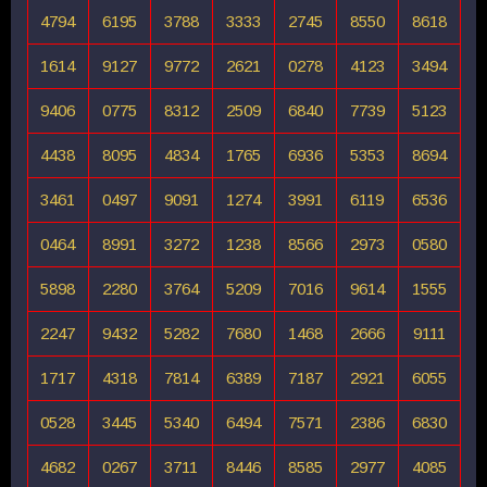
4794
6195
3788
3333
2745
8550
8618
1614
9127
9772
2621
0278
4123
3494
9406
0775
8312
2509
6840
7739
5123
4438
8095
4834
1765
6936
5353
8694
3461
0497
9091
1274
3991
6119
6536
0464
8991
3272
1238
8566
2973
0580
5898
2280
3764
5209
7016
9614
1555
2247
9432
5282
7680
1468
2666
9111
1717
4318
7814
6389
7187
2921
6055
0528
3445
5340
6494
7571
2386
6830
4682
0267
3711
8446
8585
2977
4085