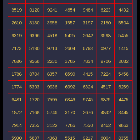
8519
0120
9241
4654
9484
6223
4432
2610
3130
3958
1557
3197
2180
5504
9319
9396
4518
5425
2642
3598
5455
7173
5180
9713
2604
6793
0977
1415
7886
9568
2230
3785
7854
9706
2082
1788
8704
8357
8590
4415
7224
5458
1774
5393
9936
6992
6324
4517
6259
6481
1720
7595
6346
9745
9875
4475
1872
7168
5746
3170
2676
4832
3445
7914
7355
3122
7786
7550
8462
9863
5930
5837
4363
5515
9217
6004
0355