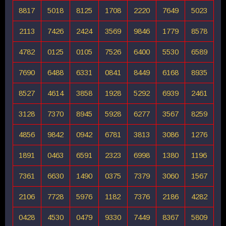
8817
5018
8125
1708
2220
7649
5023
2113
7426
2424
3569
9846
1779
8578
4782
0125
0105
7526
6400
5530
6589
7690
6488
6331
0841
8449
6168
8935
8527
4614
3858
1928
5292
6939
2461
3128
7370
8945
5928
6277
3567
8259
4856
9842
0942
6781
3813
3086
1276
1891
0463
6591
2323
6998
1380
1196
7361
6630
1490
0375
7379
3060
1567
2106
7728
5976
1182
7376
2186
4282
0428
4530
0479
9330
7449
8367
5809