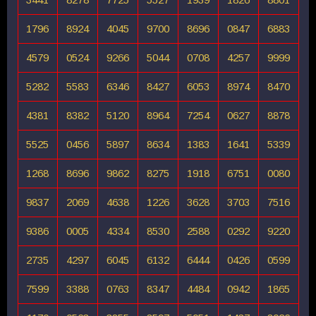
1796
8924
4045
9700
8696
0847
6883
4579
0524
9266
5044
0708
4257
9999
5282
5583
6346
8427
6053
8974
8470
4381
8382
5120
8964
7254
0627
8878
5525
0456
5897
8634
1383
1641
5339
1268
8696
9862
8275
1918
6751
0080
9837
2069
4638
1226
3628
3703
7516
9386
0005
4334
8530
2588
0292
9220
2735
4297
6045
6132
6444
0426
0599
7599
3388
0763
8347
4484
0942
1865