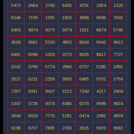
5473
3684
2760
8435
4791
2454
1320
8246
7199
1035
1802
4998
6598
7843
8456
4974
0373
3074
1931
8874
5740
4508
9681
5320
4853
8843
8942
9812
8491
6398
1029
2273
9025
8817
7727
3342
0790
5774
2983
6737
5295
1055
2827
6221
2256
9383
6465
0702
3756
7207
5931
9427
1512
7240
4217
2904
1047
0726
0074
8485
6370
9998
9634
2649
5618
7770
5281
6474
2985
4559
6198
6707
7865
2763
3825
5639
9583