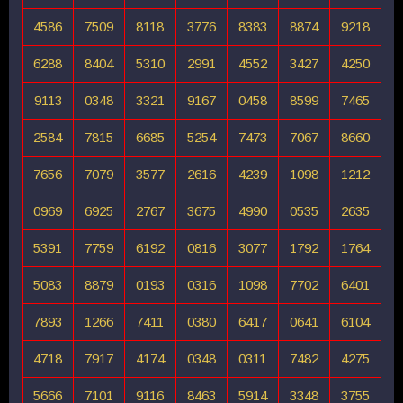
4586
7509
8118
3776
8383
8874
9218
6288
8404
5310
2991
4552
3427
4250
9113
0348
3321
9167
0458
8599
7465
2584
7815
6685
5254
7473
7067
8660
7656
7079
3577
2616
4239
1098
1212
0969
6925
2767
3675
4990
0535
2635
5391
7759
6192
0816
3077
1792
1764
5083
8879
0193
0316
1098
7702
6401
7893
1266
7411
0380
6417
0641
6104
4718
7917
4174
0348
0311
7482
4275
5666
7101
9116
8463
5914
3348
3755