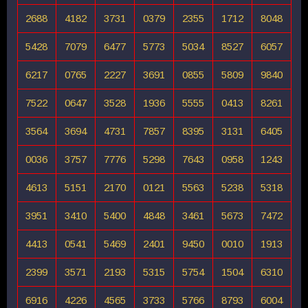
2688
4182
3731
0379
2355
1712
8048
5428
7079
6477
5773
5034
8527
6057
6217
0765
2227
3691
0855
5809
9840
7522
0647
3528
1936
5555
0413
8261
3564
3694
4731
7857
8395
3131
6405
0036
3757
7776
5298
7643
0958
1243
4613
5151
2170
0121
5563
5238
5318
3951
3410
5400
4848
3461
5673
7472
4413
0541
5469
2401
9450
0010
1913
2399
3571
2193
5315
5754
1504
6310
6916
4226
4565
3733
5766
8793
6004