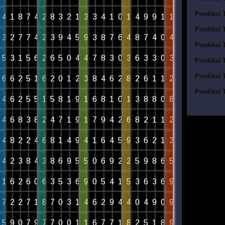
Prediksi 
4
1
8
7
4
2
8
3
2
1
3
3
4
1
0
1
4
9
9
1
1
Prediksi 
3
2
7
7
4
2
3
9
4
5
9
3
8
7
6
4
8
7
4
0
4
Prediksi 
5
3
1
5
6
2
6
5
0
4
4
7
8
3
0
3
6
3
3
0
3
Prediksi 
Prediksi 
6
6
2
5
1
6
2
0
1
2
3
8
4
6
2
8
2
6
1
1
2
Prediksi 
4
6
2
5
5
1
5
8
1
9
1
6
8
1
0
1
3
8
8
0
8
4
6
8
3
8
2
4
7
1
9
1
7
9
4
2
6
8
2
1
1
2
4
8
2
2
4
6
8
1
4
9
4
1
6
4
5
9
3
6
2
1
3
4
2
3
8
4
3
8
6
9
5
5
0
6
9
2
2
5
9
8
6
5
1
6
2
6
0
6
3
5
3
6
9
0
5
4
1
5
3
6
3
6
9
7
2
2
7
1
8
7
0
3
1
4
6
2
9
4
4
0
4
9
0
9
5
9
0
7
9
7
7
0
0
1
1
6
7
7
1
8
2
5
1
8
9