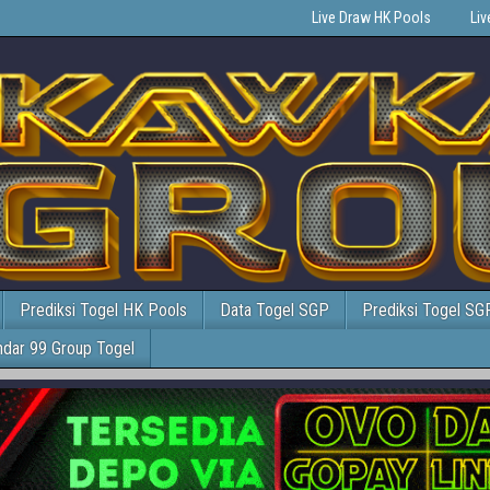
Live Draw HK Pools
Li
Prediksi Togel HK Pools
Data Togel SGP
Prediksi Togel SG
ndar 99 Group Togel