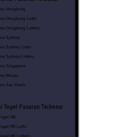
rna Hongkong
rna Hongkong Lotto
rna Hongkong Lottery
rna Sydney
na Sydney Lotto
na Sydney Lottery
rna Singapore
rna Macau
rna Sao Paulo
i Togel Pasaran Terbesar
Togel HK
Togel HK Lotto
Togel HK Lottery