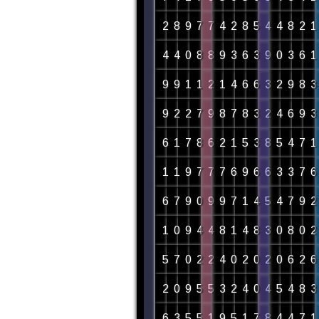
2
8
9
7
7
4
2
8
5
4
4
8
2
1
4
4
0
8
8
9
3
6
3
9
0
3
6
1
9
9
1
1
2
1
4
6
6
3
2
9
8
3
9
2
2
7
9
8
7
8
3
2
4
6
9
3
6
1
7
8
6
2
1
5
3
8
5
4
7
1
1
1
9
7
7
7
6
9
6
6
3
3
7
6
6
7
9
0
9
9
7
1
4
5
4
7
9
2
1
0
9
4
4
8
1
4
8
3
0
8
0
2
5
7
0
2
2
4
0
2
0
2
0
6
2
6
2
0
9
5
5
3
2
4
0
4
5
4
8
3
6
3
5
5
1
9
5
1
7
8
4
4
7
1