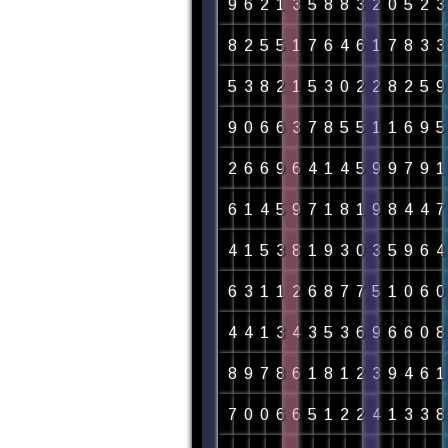
9
6
2
1
3
5
8
8
3
2
0
5
2
3
8
2
5
5
1
7
6
4
6
1
7
8
3
3
5
3
8
2
1
5
3
0
2
2
8
2
5
9
9
0
6
6
3
7
8
5
5
1
1
6
9
5
2
6
6
9
6
4
1
4
5
9
9
7
9
1
6
1
4
5
9
7
1
8
1
9
8
4
4
7
4
1
5
3
8
1
9
3
0
3
5
9
6
4
6
3
1
1
2
6
8
7
7
5
1
0
6
0
4
4
1
3
4
3
5
3
6
9
6
6
0
8
8
9
7
8
6
1
8
1
2
3
9
4
6
1
7
0
0
6
6
5
1
2
2
4
1
3
3
8