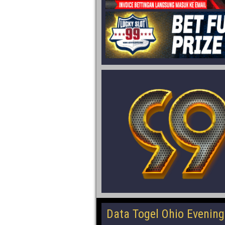
Data Togel Ohio Evening