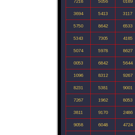
7218
5056
0189
3694
5413
3117
5750
8642
6533
5343
7305
4185
5074
5978
8627
0053
6842
5644
1096
8312
9267
8231
5381
9001
7267
1962
8053
3811
9170
2486
9058
6048
4724