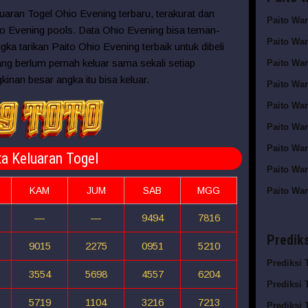
aran Togel Ohio Evening terbaru, terakurat dan
Paito Wa
io Evening pools. Data Ohio Evening bisa teman-
Paito Wa
a tarikan Paito Ohio Evening terbaik untuk dibeli
ang berlum pernah keluar sama sekali setiap
Paito Wa
inan besar angka itu bisa keluar.
Paito Wa
Paito War
Paito War
Paito Wa
a Keluaran Togel
Paito Wa
KAM
JUM
SAB
MGG
Paito Wa
—
—
9494
7816
Prediks
9015
2275
0951
5210
Prediksi 
3554
5698
4557
6204
Prediksi 
5719
1104
3216
7213
Prediksi 