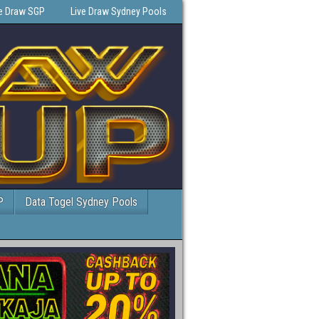
ve Draw SGP
Live Draw Sydney Pools
P
Data Togel Sydney Pools