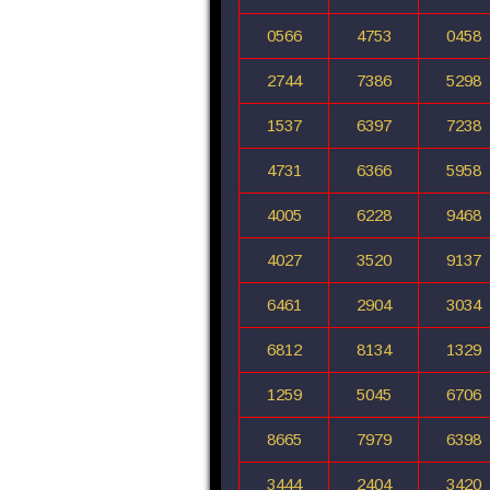
0566
4753
0458
2744
7386
5298
1537
6397
7238
4731
6366
5958
4005
6228
9468
4027
3520
9137
6461
2904
3034
6812
8134
1329
1259
5045
6706
8665
7979
6398
3444
2404
3420