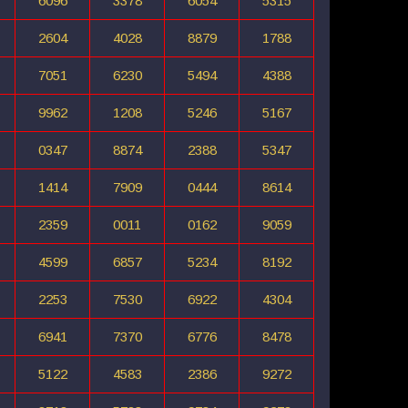
6096
3378
6054
5315
2604
4028
8879
1788
7051
6230
5494
4388
9962
1208
5246
5167
0347
8874
2388
5347
1414
7909
0444
8614
2359
0011
0162
9059
4599
6857
5234
8192
2253
7530
6922
4304
6941
7370
6776
8478
5122
4583
2386
9272