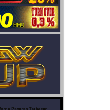
Warna Pasaran Terbesar