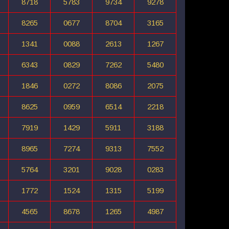
8718
5783
9734
9278
8265
0677
8704
3165
1341
0088
2613
1267
6343
0829
7262
5480
1846
0272
8086
2075
8625
0959
6514
2218
7919
1429
5911
3188
8965
7274
9313
7552
5764
3201
9028
0283
1772
1524
1315
5199
4565
8678
1265
4987