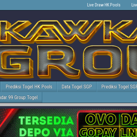
Live Draw HK Pools
Li
Prediksi Togel HK Pools
Data Togel SGP
Prediksi Togel SG
ndar 99 Group Togel