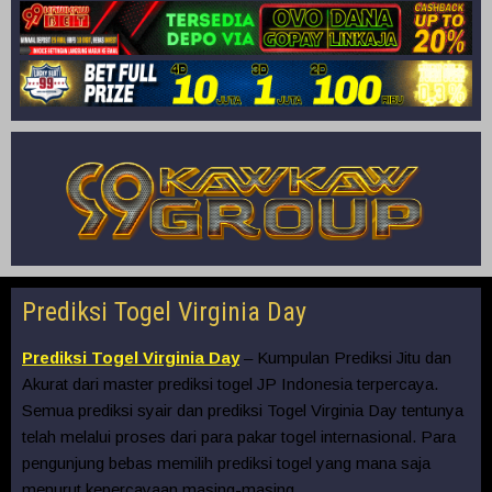
Prediksi Togel Virginia Day
Prediksi Togel Virginia Day
– Kumpulan Prediksi Jitu dan
Akurat dari master prediksi togel JP Indonesia terpercaya.
Semua prediksi syair dan prediksi Togel Virginia Day tentunya
telah melalui proses dari para pakar togel internasional. Para
pengunjung bebas memilih prediksi togel yang mana saja
menurut kepercayaan masing-masing.