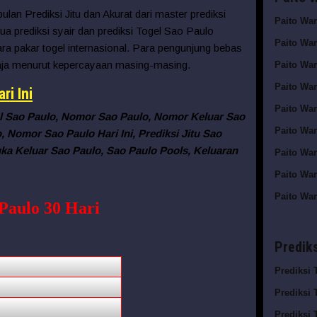
lan Prediksi Jitu dan Akurat dari master prediksi
Paito Wa
a prediksi syair dan prediksi Togel Sao Paulo
Paito Wa
para pakar togel internasional. Para pengunjung bebas
saja menurut kepercayaan masing-masing.
Paito Wa
Paito Wa
ari Ini
Paito War
el Sao Paulo, Nomor Sao Paulo, Nomor Keluar Sao
Paito War
 Nomor Sao Paulo Hari Ini, Prediksi Jitu Sao
gka Keluar Sao Paulo, Sao Paulo Pools, Keluaran
Paito Wa
Paito Wa
Paito Wa
Prediks
Prediksi 
Prediksi 
Prediksi 