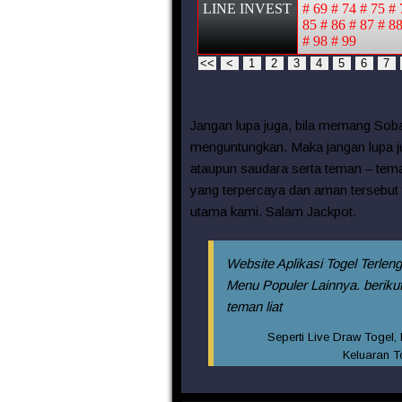
Jangan lupa juga, bila memang Soba
menguntungkan. Maka jangan lupa j
ataupun saudara serta teman – teman
yang terpercaya dan aman tersebut 
utama kami. Salam Jackpot.
Website Aplikasi Togel Terle
Menu Populer Lainnya. berikut
teman liat
Seperti Live Draw Togel, 
Keluaran T