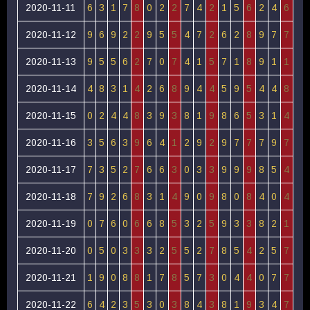
2020-11-11
6
3
1
7
8
0
2
2
7
4
2
1
5
6
2
4
6
2020-11-12
9
6
9
2
2
9
5
5
4
7
2
6
2
8
9
7
7
2020-11-13
9
5
5
6
2
7
0
7
4
1
5
7
1
8
9
1
1
2020-11-14
4
8
3
1
4
2
6
8
9
4
4
5
9
5
4
4
8
2020-11-15
0
2
4
4
8
3
9
3
8
1
9
8
6
5
3
1
4
2020-11-16
3
5
6
3
9
6
4
1
2
9
2
9
7
7
7
9
7
2020-11-17
7
3
5
2
7
6
6
3
0
3
3
9
9
9
8
5
4
2020-11-18
7
9
2
6
8
3
1
4
9
0
9
8
0
8
4
0
4
2020-11-19
0
7
6
0
6
6
8
5
3
2
5
9
3
3
8
2
1
2020-11-20
0
5
0
3
3
3
2
5
5
2
7
8
5
4
2
5
7
2020-11-21
1
9
0
8
8
1
7
8
5
7
3
0
4
4
0
7
7
2020-11-22
6
4
2
3
5
3
0
3
8
4
3
8
1
9
3
4
7