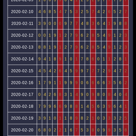
2020-02-10
4
6
8
5
4
7
5
3
2
5
7
4
2
6
5
2
7
2020-02-11
3
9
0
0
0
9
7
7
4
8
3
6
4
1
9
8
8
2020-02-12
0
0
1
9
1
2
7
9
6
2
8
5
4
9
1
2
3
2020-02-13
8
8
1
9
1
2
7
9
6
2
8
5
4
9
1
2
3
2020-02-14
9
4
1
8
9
1
0
1
7
8
6
0
1
1
2
8
1
2020-02-15
4
5
4
2
6
4
5
9
9
7
7
7
2
9
4
7
2
2020-02-16
1
7
9
1
1
9
9
9
0
6
6
6
6
3
5
6
2
2020-02-17
0
4
2
6
8
3
1
4
9
0
9
8
0
8
4
0
4
2020-02-18
7
9
9
6
6
9
8
8
1
4
5
6
3
9
6
4
1
2020-02-19
3
9
1
0
1
1
8
9
8
2
1
0
3
3
3
2
5
2020-02-20
6
8
0
2
2
1
6
7
5
3
8
0
9
9
3
5
8