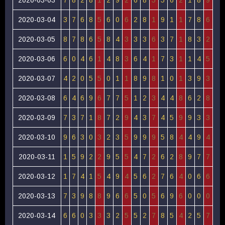
2020-03-04
3
7
6
8
5
6
0
6
2
8
1
9
1
1
7
8
6
2020-03-05
8
7
8
6
5
8
4
3
3
3
6
3
7
1
8
3
2
2020-03-06
6
0
4
6
1
4
8
3
6
4
1
7
3
1
1
4
5
2020-03-07
4
2
0
5
5
0
1
1
8
9
8
1
0
1
3
9
3
2020-03-08
6
4
6
9
6
7
7
5
1
2
3
4
4
8
6
2
8
2020-03-09
7
3
7
1
8
7
2
9
4
3
7
4
5
9
9
3
3
2020-03-10
9
6
3
0
3
2
3
5
9
9
9
5
8
4
4
9
4
2020-03-11
1
5
9
2
2
9
5
5
4
7
2
6
2
8
9
7
7
2020-03-12
1
7
4
1
5
4
9
4
5
6
2
7
6
4
0
6
6
2020-03-13
7
3
9
8
8
9
6
6
5
0
5
6
9
6
0
0
0
2020-03-14
6
6
0
3
3
3
2
5
5
2
7
8
5
4
2
5
7