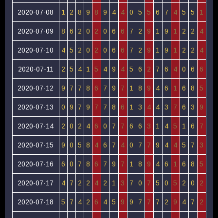
2020-07-08
1
2
8
9
8
9
4
4
0
5
5
6
7
4
5
5
1
2020-07-09
8
6
2
0
2
0
6
6
7
2
9
1
9
1
2
2
4
2020-07-10
4
5
2
0
2
0
6
6
7
2
9
1
9
1
2
2
4
2020-07-11
2
5
4
1
5
4
9
4
5
6
2
7
6
4
0
6
6
2020-07-12
9
7
7
8
6
7
9
7
1
8
9
4
6
1
6
8
5
2020-07-13
0
9
7
9
7
7
8
6
1
3
4
4
3
7
6
3
9
2020-07-14
2
0
2
4
6
0
7
7
6
6
3
1
4
5
1
6
7
2020-07-15
9
0
5
8
4
6
7
4
0
7
7
9
4
4
5
7
3
2020-07-16
6
0
7
8
6
7
9
7
1
8
9
4
6
1
6
8
5
2020-07-17
4
7
2
2
4
2
1
3
7
0
7
5
0
5
2
0
2
2020-07-18
5
7
4
2
6
4
5
9
9
7
7
7
2
9
4
7
2