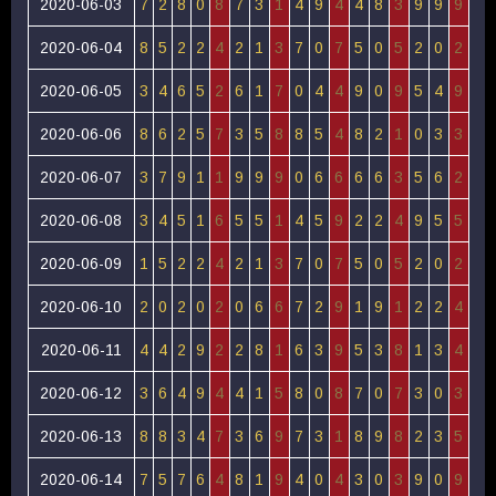
2020-06-03
7
2
8
0
8
7
3
1
4
9
4
4
8
3
9
9
9
2020-06-04
8
5
2
2
4
2
1
3
7
0
7
5
0
5
2
0
2
2020-06-05
3
4
6
5
2
6
1
7
0
4
4
9
0
9
5
4
9
2020-06-06
8
6
2
5
7
3
5
8
8
5
4
8
2
1
0
3
3
2020-06-07
3
7
9
1
1
9
9
9
0
6
6
6
6
3
5
6
2
2020-06-08
3
4
5
1
6
5
5
1
4
5
9
2
2
4
9
5
5
2020-06-09
1
5
2
2
4
2
1
3
7
0
7
5
0
5
2
0
2
2020-06-10
2
0
2
0
2
0
6
6
7
2
9
1
9
1
2
2
4
2020-06-11
4
4
2
9
2
2
8
1
6
3
9
5
3
8
1
3
4
2020-06-12
3
6
4
9
4
4
1
5
8
0
8
7
0
7
3
0
3
2020-06-13
8
8
3
4
7
3
6
9
7
3
1
8
9
8
2
3
5
2020-06-14
7
5
7
6
4
8
1
9
4
0
4
3
0
3
9
0
9