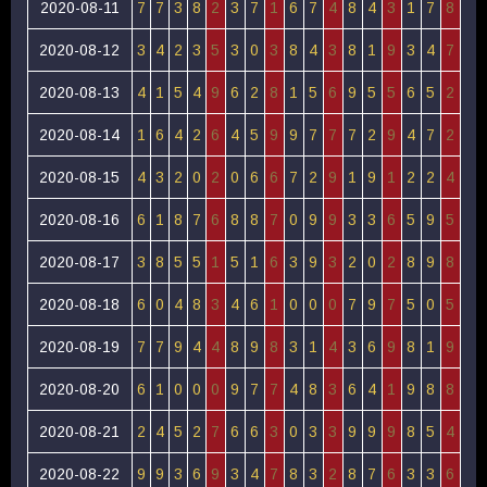
2020-08-11
7
7
3
8
2
3
7
1
6
7
4
8
4
3
1
7
8
2020-08-12
3
4
2
3
5
3
0
3
8
4
3
8
1
9
3
4
7
2020-08-13
4
1
5
4
9
6
2
8
1
5
6
9
5
5
6
5
2
2020-08-14
1
6
4
2
6
4
5
9
9
7
7
7
2
9
4
7
2
2020-08-15
4
3
2
0
2
0
6
6
7
2
9
1
9
1
2
2
4
2020-08-16
6
1
8
7
6
8
8
7
0
9
9
3
3
6
5
9
5
2020-08-17
3
8
5
5
1
5
1
6
3
9
3
2
0
2
8
9
8
2020-08-18
6
0
4
8
3
4
6
1
0
0
0
7
9
7
5
0
5
2020-08-19
7
7
9
4
4
8
9
8
3
1
4
3
6
9
8
1
9
2020-08-20
6
1
0
0
0
9
7
7
4
8
3
6
4
1
9
8
8
2020-08-21
2
4
5
2
7
6
6
3
0
3
3
9
9
9
8
5
4
2020-08-22
9
9
3
6
9
3
4
7
8
3
2
8
7
6
3
3
6