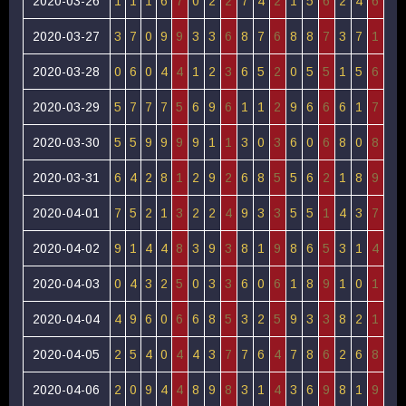
2020-03-26
1
1
1
6
7
0
2
2
7
4
2
1
5
6
2
4
6
2020-03-27
3
7
0
9
9
3
3
6
8
7
6
8
8
7
3
7
1
2020-03-28
0
6
0
4
4
1
2
3
6
5
2
0
5
5
1
5
6
2020-03-29
5
7
7
7
5
6
9
6
1
1
2
9
6
6
6
1
7
2020-03-30
5
5
9
9
9
9
1
1
3
0
3
6
0
6
8
0
8
2020-03-31
6
4
2
8
1
2
9
2
6
8
5
5
6
2
1
8
9
2020-04-01
7
5
2
1
3
2
2
4
9
3
3
5
5
1
4
3
7
2020-04-02
9
1
4
4
8
3
9
3
8
1
9
8
6
5
3
1
4
2020-04-03
0
4
3
2
5
0
3
3
6
0
6
1
8
9
1
0
1
2020-04-04
4
9
6
0
6
6
8
5
3
2
5
9
3
3
8
2
1
2020-04-05
2
5
4
0
4
4
3
7
7
6
4
7
8
6
2
6
8
2020-04-06
2
0
9
4
4
8
9
8
3
1
4
3
6
9
8
1
9