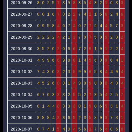
2020-09-26
8
0
2
5
7
3
5
8
8
5
4
8
2
1
0
3
3
2020-09-27
8
0
1
6
7
0
2
2
7
4
2
1
5
6
2
4
6
2020-09-28
0
9
5
8
4
6
7
4
0
7
7
9
4
4
5
7
3
2020-09-29
2
2
2
2
4
2
1
3
7
0
7
5
0
5
2
0
2
2020-09-30
3
5
2
0
2
0
6
6
7
2
9
1
9
1
2
2
4
2020-10-01
4
9
9
6
6
9
8
8
1
4
5
6
3
9
6
4
1
2020-10-02
7
4
3
0
3
2
3
5
9
9
9
5
8
4
4
9
4
2020-10-03
4
5
2
6
8
3
1
4
9
0
9
8
0
8
4
0
4
2020-10-04
6
7
0
3
3
3
2
5
5
2
7
8
5
4
2
5
7
2020-10-05
8
1
4
4
8
3
9
3
8
1
9
8
6
5
3
1
4
2020-10-06
8
8
8
4
3
8
6
5
2
3
5
3
9
3
7
3
1
2020-10-07
0
7
4
1
5
4
9
4
5
6
2
7
6
4
0
6
6