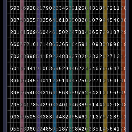
5
9
3
3
6
9
2
8
2
1
7
9
0
2
2
3
4
5
6
2
1
2
5
8
4
3
1
8
8
7
2
1
1
7
8
3
0
7
5
3
0
5
5
7
3
2
5
6
4
1
6
1
0
5
5
0
3
2
8
1
0
7
9
4
4
5
4
0
8
8
2
3
1
0
1
5
6
9
6
6
0
4
4
6
1
5
0
2
2
4
7
3
8
4
3
6
5
7
2
9
1
8
7
2
9
6
6
0
7
7
2
1
6
1
7
1
4
8
6
5
3
6
5
1
6
4
5
9
1
1
0
9
3
5
8
9
9
8
1
9
7
0
3
0
3
8
9
8
5
4
1
5
9
2
2
4
8
3
9
3
7
0
2
9
2
3
3
2
0
2
7
1
3
1
4
6
0
1
6
7
4
4
1
9
1
0
6
3
6
9
9
2
9
4
4
6
2
2
4
6
4
6
7
8
6
9
4
7
1
8
8
3
6
0
6
0
4
5
7
3
0
1
1
2
3
9
1
4
9
4
7
2
5
6
2
2
7
1
3
4
9
4
6
0
6
3
9
8
7
6
5
4
0
8
8
3
1
6
4
1
5
6
8
6
5
9
7
6
2
8
4
2
1
0
1
9
6
9
0
9
2
9
5
8
4
1
7
8
5
4
2
9
0
3
3
4
0
1
3
4
6
3
8
9
8
1
4
4
0
4
2
0
8
0
8
0
3
3
6
9
5
0
5
3
8
3
8
3
1
4
4
3
2
4
6
5
4
6
1
7
1
3
7
9
7
2
8
9
1
1
0
5
5
7
3
9
6
0
2
2
4
8
5
0
5
1
8
7
2
9
8
4
2
0
2
3
5
1
4
5
6
4
1
7
8