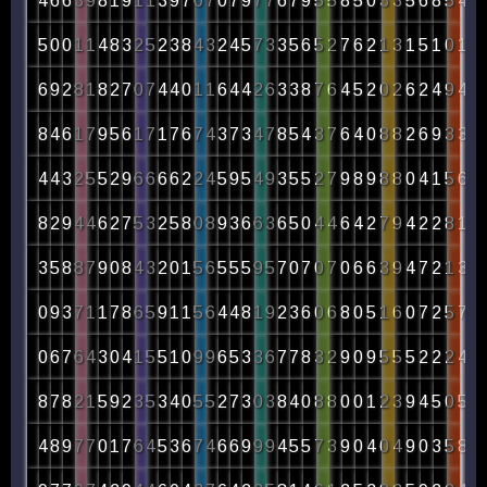
4
6
6
3
9
8
1
9
1
1
3
9
7
0
7
0
7
9
7
7
6
7
9
5
5
8
5
0
3
3
5
6
8
5
4
5
0
0
1
1
4
8
3
2
5
2
3
8
4
3
2
4
5
7
3
3
5
6
5
2
7
6
2
1
3
1
5
1
0
1
6
9
2
8
1
8
2
7
0
7
4
4
0
1
1
6
4
4
2
6
3
3
8
7
6
4
5
2
0
2
6
2
4
9
4
8
4
6
1
7
9
5
6
1
7
1
7
6
7
4
3
7
3
4
7
8
5
4
3
7
6
4
0
8
8
2
6
9
3
3
4
4
3
2
5
5
2
9
6
6
6
6
2
2
4
5
9
5
4
9
3
5
5
2
7
9
8
9
8
8
0
4
1
5
6
8
2
9
4
4
6
2
7
5
3
2
5
8
0
8
9
3
6
6
3
6
5
0
4
4
6
4
2
7
9
4
2
2
8
1
3
5
8
8
7
9
0
8
4
3
2
0
1
5
6
5
5
5
9
5
7
0
7
0
7
0
6
6
3
9
4
7
2
1
3
0
9
3
7
1
1
7
8
6
5
9
1
1
5
6
4
4
8
1
9
2
3
6
0
6
8
0
5
1
6
0
7
2
5
7
0
6
7
6
4
3
0
4
1
5
5
1
0
9
9
6
5
3
3
6
7
7
8
3
2
9
0
9
5
5
5
2
2
2
4
8
7
8
2
1
5
9
2
3
5
3
4
0
5
5
2
7
3
0
3
8
4
0
8
8
0
0
1
2
3
9
4
5
0
5
4
8
9
7
7
0
1
7
6
4
5
3
6
7
4
6
6
9
9
9
4
5
5
7
3
9
0
4
0
4
9
0
3
5
8