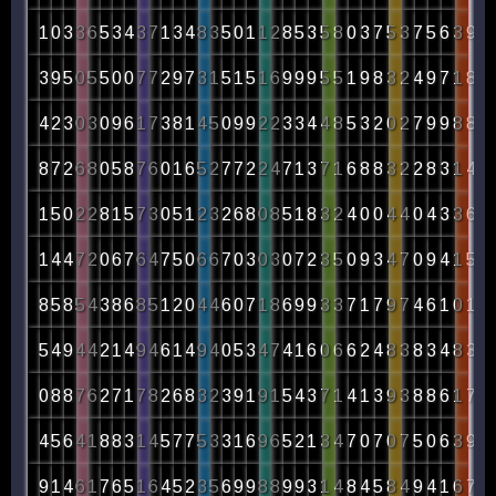
1
0
3
3
6
5
3
4
3
7
1
3
4
8
3
5
0
1
1
2
8
5
3
5
8
0
3
7
5
3
7
5
6
3
9
3
9
5
0
5
5
0
0
7
7
2
9
7
3
1
5
1
5
1
6
9
9
9
5
5
1
9
8
3
2
4
9
7
1
8
4
2
3
0
3
0
9
6
1
7
3
8
1
4
5
0
9
9
2
2
3
3
4
4
8
5
3
2
0
2
7
9
9
8
8
8
7
2
6
8
0
5
8
7
6
0
1
6
5
2
7
7
2
2
4
7
1
3
7
1
6
8
8
3
2
2
8
3
1
4
1
5
0
2
2
8
1
5
7
3
0
5
1
2
3
2
6
8
0
8
5
1
8
3
2
4
0
0
4
4
0
4
3
3
6
1
4
4
7
2
0
6
7
6
4
7
5
0
6
6
7
0
3
0
3
0
7
2
3
5
0
9
3
4
7
0
9
4
1
5
8
5
8
5
4
3
8
6
8
5
1
2
0
4
4
6
0
7
1
8
6
9
9
3
3
7
1
7
9
7
4
6
1
0
1
5
4
9
4
4
2
1
4
9
4
6
1
4
9
4
0
5
3
4
7
4
1
6
0
6
6
2
4
8
3
8
3
4
8
3
0
8
8
7
6
2
7
1
7
8
2
6
8
3
2
3
9
1
9
1
5
4
3
7
1
4
1
3
9
3
8
8
6
1
7
4
5
6
4
1
8
8
3
1
4
5
7
7
5
3
3
1
6
9
6
5
2
1
3
4
7
0
7
0
7
5
0
6
3
9
9
1
4
6
1
7
6
5
1
6
4
5
2
3
5
6
9
9
8
8
9
9
3
1
4
8
4
5
8
4
9
4
1
6
7