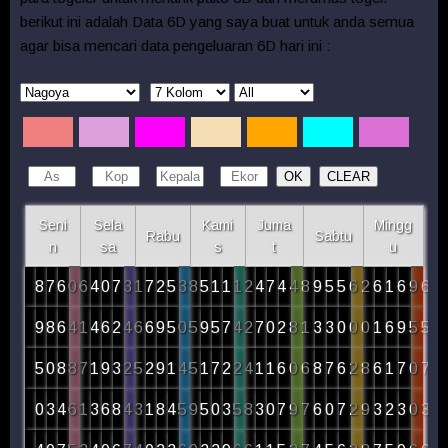
berikut ini adalah Data 6D yang saya buat untuk anda semua
agar bisa mencari data pengeluaran 6D hari ini :
Seni
Sela
Kami
Juma
Mingg
Rabu
Sabtu
n
sa
s
t
u
8
7
6
0
6
4
0
7
3
1
7
2
5
3
8
5
1
1
1
2
4
7
4
4
8
9
5
5
6
2
6
1
6
9
6
9
8
6
4
1
4
6
2
4
6
6
9
5
0
5
9
5
7
4
2
7
0
2
8
1
3
3
0
0
0
1
6
9
5
5
5
0
8
8
7
1
9
3
2
5
2
9
1
4
5
1
7
2
2
4
1
1
6
0
6
8
7
6
2
8
6
1
7
0
7
0
3
4
6
1
3
6
8
4
3
1
8
4
5
9
5
0
3
5
8
3
0
7
9
7
6
0
7
2
9
3
2
3
0
3