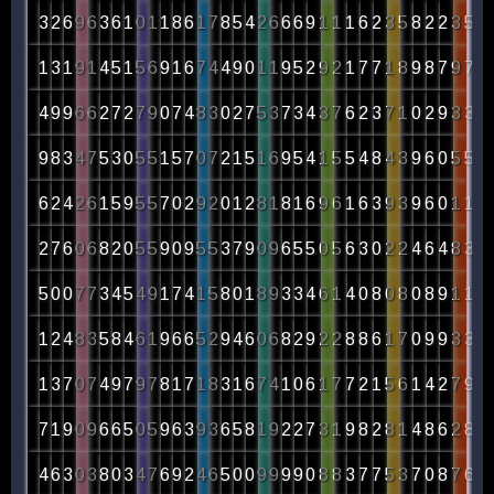
3
2
6
9
6
3
6
1
0
1
1
8
6
1
7
8
5
4
2
6
6
6
9
1
1
1
6
2
3
5
8
2
2
3
5
1
3
1
9
1
4
5
1
5
6
9
1
6
7
4
4
9
0
1
1
9
5
2
9
2
1
7
7
1
8
9
8
7
9
7
4
9
9
6
6
2
7
2
7
9
0
7
4
8
3
0
2
7
5
3
7
3
4
3
7
6
2
3
7
1
0
2
9
3
3
9
8
3
4
7
5
3
0
5
5
1
5
7
0
7
2
1
5
1
6
9
5
4
1
5
5
4
8
4
3
9
6
0
5
5
6
2
4
2
6
1
5
9
5
5
7
0
2
9
2
0
1
2
8
1
8
1
6
9
6
1
6
3
9
3
9
6
0
1
1
2
7
6
0
6
8
2
0
5
5
9
0
9
5
5
3
7
9
0
9
6
5
5
0
5
6
3
0
2
2
4
6
4
8
3
5
0
0
7
7
3
4
5
4
9
1
7
4
1
5
8
0
1
8
9
3
3
4
6
1
4
0
8
0
8
0
8
9
1
1
1
2
4
8
3
5
8
4
6
1
9
6
6
5
2
9
4
6
0
6
8
2
9
2
2
8
8
6
1
7
0
9
9
3
3
1
3
7
0
7
4
9
7
9
7
8
1
7
1
8
3
1
6
7
4
1
0
6
1
7
7
2
1
5
6
1
4
2
7
9
7
1
9
0
9
6
6
5
0
5
9
6
3
9
3
6
5
8
1
9
2
2
7
3
1
9
8
2
8
1
4
8
6
2
8
4
6
3
0
3
8
0
3
4
7
6
9
2
4
6
5
0
0
9
9
9
9
0
8
8
3
7
7
5
3
7
0
8
7
6