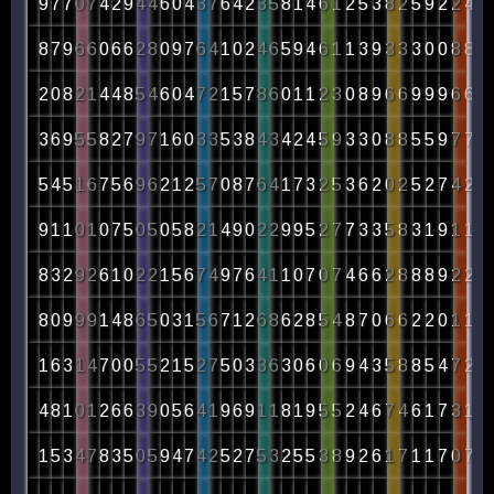
9
7
7
0
7
4
2
9
4
4
6
0
4
3
7
6
4
2
3
5
8
1
4
6
1
2
5
3
8
2
5
9
2
2
4
8
7
9
6
6
0
6
6
2
8
0
9
7
6
4
1
0
2
4
6
5
9
4
6
1
1
3
9
3
3
3
0
0
8
8
2
0
8
2
1
4
4
8
5
4
6
0
4
7
2
1
5
7
8
6
0
1
1
2
3
0
8
9
6
6
9
9
9
6
6
3
6
9
5
5
8
2
7
9
7
1
6
0
3
3
5
3
8
4
3
4
2
4
5
9
3
3
0
8
8
5
5
9
7
7
5
4
5
1
6
7
5
6
9
6
2
1
2
5
7
0
8
7
6
4
1
7
3
2
5
3
6
2
0
2
5
2
7
4
2
9
1
1
0
1
0
7
5
0
5
0
5
8
2
1
4
9
0
2
2
9
9
5
2
7
7
3
3
5
8
3
1
9
1
1
8
3
2
9
2
6
1
0
2
2
1
5
6
7
4
9
7
6
4
1
1
0
7
0
7
4
6
6
2
8
8
8
9
2
2
8
0
9
9
9
1
4
8
6
5
0
3
1
5
6
7
1
2
6
8
6
2
8
5
4
8
7
0
6
6
2
2
0
1
1
1
6
3
1
4
7
0
0
5
5
2
1
5
2
7
5
0
3
3
6
3
0
6
0
6
9
4
3
5
8
8
5
4
7
2
4
8
1
0
1
2
6
6
3
9
0
5
6
4
1
9
6
9
1
1
8
1
9
5
5
2
4
6
7
4
6
1
7
3
1
1
5
3
4
7
8
3
5
0
5
9
4
7
4
2
5
2
7
5
3
2
5
5
3
8
9
2
6
1
7
1
1
7
0
7