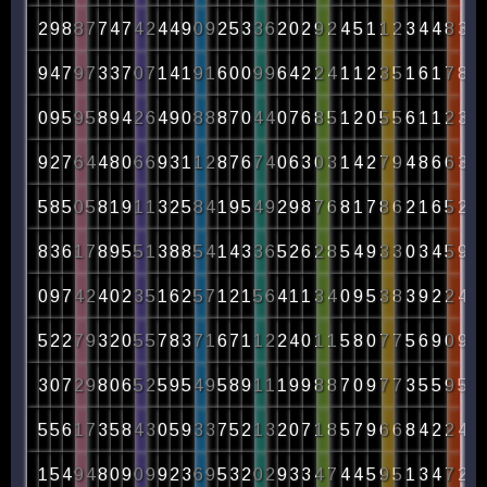
2
9
8
8
7
7
4
7
4
2
4
4
9
0
9
2
5
3
3
6
2
0
2
9
2
4
5
1
1
2
3
4
4
8
3
9
4
7
9
7
3
3
7
0
7
1
4
1
9
1
6
0
0
9
9
6
4
2
2
4
1
1
2
3
5
1
6
1
7
8
0
9
5
9
5
8
9
4
2
6
4
9
0
8
8
8
7
0
4
4
0
7
6
8
5
1
2
0
5
5
6
1
1
2
3
9
2
7
6
4
4
8
0
6
6
9
3
1
1
2
8
7
6
7
4
0
6
3
0
3
1
4
2
7
9
4
8
6
6
3
5
8
5
0
5
8
1
9
1
1
3
2
5
8
4
1
9
5
4
9
2
9
8
7
6
8
1
7
8
6
2
1
6
5
2
8
3
6
1
7
8
9
5
5
1
3
8
8
5
4
1
4
3
3
6
5
2
6
2
8
5
4
9
3
3
0
3
4
5
9
0
9
7
4
2
4
0
2
3
5
1
6
2
5
7
1
2
1
5
6
4
1
1
3
4
0
9
5
3
8
3
9
2
2
4
5
2
2
7
9
3
2
0
5
5
7
8
3
7
1
6
7
1
1
2
2
4
0
1
1
5
8
0
7
7
5
6
9
0
9
3
0
7
2
9
8
0
6
5
2
5
9
5
4
9
5
8
9
1
1
1
9
9
8
8
7
0
9
7
7
3
5
5
9
5
5
5
6
1
7
3
5
8
4
3
0
5
9
3
3
7
5
2
1
3
2
0
7
1
8
5
7
9
6
6
8
4
2
2
4
1
5
4
9
4
8
0
9
0
9
9
2
3
6
9
5
3
2
0
2
9
3
3
4
7
4
4
5
9
5
1
3
4
7
2