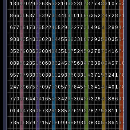
1
3
3
4
7
0
2
9
3
3
6
3
5
6
2
3
1
0
3
3
2
3
1
7
8
7
7
4
8
3
1
0
7
5
3
8
6
6
0
6
5
3
7
1
8
3
9
7
3
1
4
4
1
9
1
0
1
1
5
6
3
5
2
2
4
7
2
8
2
1
6
7
7
1
8
1
7
3
2
5
5
2
2
4
6
5
2
9
2
2
2
7
7
3
1
4
9
6
4
1
2
8
9
4
4
9
3
8
4
3
5
4
3
0
3
0
2
3
1
4
4
5
5
3
8
3
3
1
6
7
2
9
3
5
8
0
3
5
8
4
3
5
2
7
9
0
3
6
5
2
0
8
4
0
4
3
5
1
6
7
5
2
4
5
9
2
7
8
7
6
4
1
6
7
4
0
8
9
8
8
2
3
5
1
6
0
6
0
3
3
2
4
5
2
7
5
6
3
4
7
3
3
9
0
9
4
5
7
1
8
9
5
7
0
7
9
3
3
0
3
0
3
9
1
1
2
9
3
3
6
0
3
3
1
4
3
7
1
5
6
2
4
1
7
8
2
4
7
2
9
6
7
5
2
7
0
9
7
5
3
0
5
7
9
7
8
4
5
5
1
3
4
1
4
5
4
0
1
7
8
7
7
0
0
0
6
4
4
0
4
1
6
5
5
1
3
4
2
3
5
3
0
4
2
6
3
2
6
4
1
8
8
6
4
1
0
1
4
9
4
7
3
6
0
6
7
3
2
8
1
8
8
5
2
7
6
2
9
2
2
8
2
7
5
3
8
1
1
6
7
7
3
5
1
6
8
7
9
7
7
1
5
7
1
8
0
9
9
8
8
8
9
3
0
3
8
3
0
5
5
8
6
4
3
7