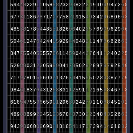
5
9
4
4
8
2
3
9
1
1
0
5
8
9
8
2
3
3
9
3
8
3
2
2
4
9
3
0
9
9
4
7
2
6
8
6
7
7
3
1
1
8
6
2
8
7
1
7
0
7
7
5
8
2
1
9
1
5
4
9
3
4
2
4
6
8
0
6
6
3
4
8
5
3
8
1
7
8
5
4
4
8
5
5
1
8
2
6
9
6
4
0
2
3
5
7
6
9
0
9
6
2
9
6
6
5
0
4
6
1
2
4
7
6
4
2
4
4
1
5
9
2
9
4
4
0
4
8
2
1
1
4
7
8
6
6
2
6
6
3
3
4
7
7
5
5
4
0
5
5
5
5
7
8
6
1
1
4
5
9
0
4
4
3
7
6
4
1
1
2
4
0
3
2
5
5
2
9
8
8
0
3
1
2
3
0
5
9
9
9
0
4
1
7
8
5
0
2
9
2
8
9
7
9
7
9
2
5
4
9
7
1
7
9
7
8
0
1
5
6
6
0
3
7
1
3
7
6
7
4
4
1
5
9
5
0
2
3
9
3
8
7
7
7
5
9
8
4
6
1
8
3
7
6
4
3
1
2
6
8
8
3
1
1
2
5
9
1
1
2
1
6
5
3
8
4
6
7
1
8
6
1
8
5
4
7
5
5
3
8
6
5
9
1
1
2
9
6
3
9
2
4
2
7
9
1
1
0
8
8
4
5
2
0
2
4
8
9
8
8
6
9
9
2
2
4
5
1
2
3
6
7
8
4
3
7
3
0
2
2
3
4
8
4
3
5
2
6
6
3
9
4
3
9
3
6
6
8
0
8
6
9
0
1
1
3
1
8
5
4
1
1
7
0
7
3
9
4
0
4
6
1
8
3
2