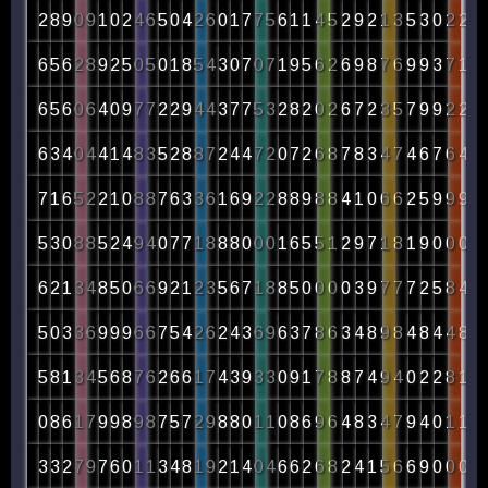
2
8
9
0
9
1
0
2
4
6
5
0
4
2
6
0
1
7
7
5
6
1
1
4
5
2
9
2
1
3
5
3
0
2
2
6
5
6
2
8
9
2
5
0
5
0
1
8
5
4
3
0
7
0
7
1
9
5
6
2
6
9
8
7
6
9
9
3
7
1
6
5
6
0
6
4
0
9
7
7
2
2
9
4
4
3
7
7
5
3
2
8
2
0
2
6
7
2
3
5
7
9
9
2
2
6
3
4
0
4
4
1
4
8
3
5
2
8
8
7
2
4
4
7
2
0
7
2
6
8
7
8
3
4
7
4
6
7
6
4
7
1
6
5
2
2
1
0
8
8
7
6
3
3
6
1
6
9
2
2
8
8
9
8
8
4
1
0
6
6
2
5
9
9
9
5
3
0
8
8
5
2
4
9
4
0
7
7
1
8
8
8
0
0
0
1
6
5
5
1
2
9
7
1
8
1
9
0
0
0
6
2
1
3
4
8
5
0
6
6
9
2
1
2
3
5
6
7
1
8
8
5
0
0
0
0
3
9
7
7
7
2
5
8
4
5
0
3
3
6
9
9
9
6
6
7
5
4
2
6
2
4
3
6
9
6
3
7
8
6
3
4
8
9
8
4
8
4
4
8
5
8
1
3
4
5
6
8
7
6
2
6
6
1
7
4
3
9
3
3
0
9
1
7
8
8
7
4
9
4
0
2
2
8
1
0
8
6
1
7
9
9
8
9
8
7
5
7
2
9
8
8
0
1
1
0
8
6
9
6
4
8
3
4
7
9
4
0
1
1
3
3
2
7
9
7
6
0
1
1
3
4
8
1
9
2
1
4
0
4
6
6
2
6
8
2
4
1
5
6
6
9
0
0
0