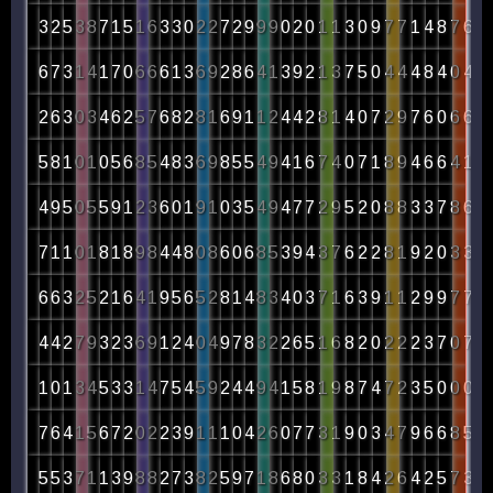
3
2
5
3
8
7
1
5
1
6
3
3
0
2
2
7
2
9
9
9
0
2
0
1
1
3
0
9
7
7
1
4
8
7
6
6
7
3
1
4
1
7
0
6
6
6
1
3
6
9
2
8
6
4
1
3
9
2
1
3
7
5
0
4
4
4
8
4
0
4
2
6
3
0
3
4
6
2
5
7
6
8
2
8
1
6
9
1
1
2
4
4
2
8
1
4
0
7
2
9
7
6
0
6
6
5
8
1
0
1
0
5
6
8
5
4
8
3
6
9
8
5
5
4
9
4
1
6
7
4
0
7
1
8
9
4
6
6
4
1
4
9
5
0
5
5
9
1
2
3
6
0
1
9
1
0
3
5
4
9
4
7
7
2
9
5
2
0
8
8
3
3
7
8
6
7
1
1
0
1
8
1
8
9
8
4
4
8
0
8
6
0
6
8
5
3
9
4
3
7
6
2
2
8
1
9
2
0
3
3
6
6
3
2
5
2
1
6
4
1
9
5
6
5
2
8
1
4
8
3
4
0
3
7
1
6
3
9
1
1
2
9
9
7
7
4
4
2
7
9
3
2
3
6
9
1
2
4
0
4
9
7
8
3
2
2
6
5
1
6
8
2
0
2
2
2
3
7
0
7
1
0
1
3
4
5
3
3
1
4
7
5
4
5
9
2
4
4
9
4
1
5
8
1
9
8
7
4
7
2
3
5
0
0
0
7
6
4
1
5
6
7
2
0
2
2
3
9
1
1
1
0
4
2
6
0
7
7
3
1
9
0
3
4
7
9
6
6
8
5
5
5
3
7
1
1
3
9
8
8
2
7
3
8
2
5
9
7
1
8
6
8
0
3
3
1
8
4
2
6
4
2
5
7
3