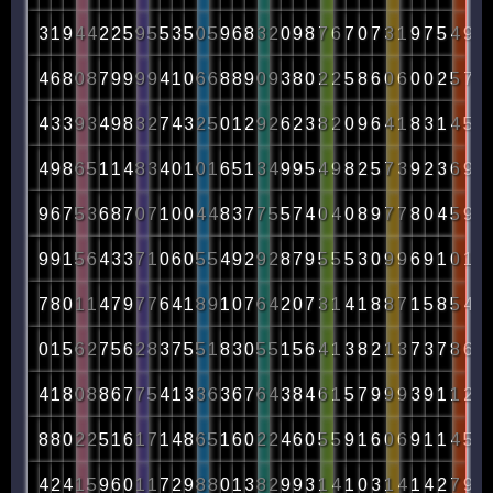
3
1
9
4
4
2
2
5
9
5
5
3
5
0
5
9
6
8
3
2
0
9
8
7
6
7
0
7
3
1
9
7
5
4
9
4
6
8
0
8
7
9
9
9
9
4
1
0
6
6
8
8
9
0
9
3
8
0
2
2
5
8
6
0
6
0
0
2
5
7
4
3
3
9
3
4
9
8
3
2
7
4
3
2
5
0
1
2
9
2
6
2
3
8
2
0
9
6
4
1
8
3
1
4
5
4
9
8
6
5
1
1
4
8
3
4
0
1
0
1
6
5
1
3
4
9
9
5
4
9
8
2
5
7
3
9
2
3
6
9
9
6
7
5
3
6
8
7
0
7
1
0
0
4
4
8
3
7
7
5
5
7
4
0
4
0
8
9
7
7
8
0
4
5
9
9
9
1
5
6
4
3
3
7
1
0
6
0
5
5
4
9
2
9
2
8
7
9
5
5
5
3
0
9
9
6
9
1
0
1
7
8
0
1
1
4
7
9
7
7
6
4
1
8
9
1
0
7
6
4
2
0
7
3
1
4
1
8
8
7
1
5
8
5
4
0
1
5
6
2
7
5
6
2
8
3
7
5
5
1
8
3
0
5
5
1
5
6
4
1
3
8
2
1
3
7
3
7
8
6
4
1
8
0
8
8
6
7
7
5
4
1
3
3
6
3
6
7
6
4
3
8
4
6
1
5
7
9
9
9
3
9
1
1
2
8
8
0
2
2
5
1
6
1
7
1
4
8
6
5
1
6
0
2
2
4
6
0
5
5
9
1
6
0
6
9
1
1
4
5
4
2
4
1
5
9
6
0
1
1
7
2
9
8
8
0
1
3
8
2
9
9
3
1
4
1
0
3
1
4
1
4
2
7
9