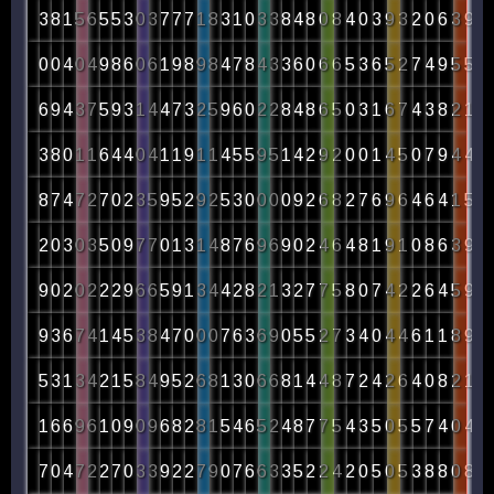
3
8
1
5
6
5
5
3
0
3
7
7
7
1
8
3
1
0
3
3
8
4
8
0
8
4
0
3
9
3
2
0
6
3
9
0
0
4
0
4
9
8
6
0
6
1
9
8
9
8
4
7
8
4
3
3
6
0
6
6
5
3
6
5
2
7
4
9
5
5
6
9
4
3
7
5
9
3
1
4
4
7
3
2
5
9
6
0
2
2
8
4
8
6
5
0
3
1
6
7
4
3
8
2
1
3
8
0
1
1
6
4
4
0
4
1
1
9
1
1
4
5
5
9
5
1
4
2
9
2
0
0
1
4
5
0
7
9
4
4
8
7
4
7
2
7
0
2
3
5
9
5
2
9
2
5
3
0
0
0
0
9
2
6
8
2
7
6
9
6
4
6
4
1
5
2
0
3
0
3
5
0
9
7
7
0
1
3
1
4
8
7
6
9
6
9
0
2
4
6
4
8
1
9
1
0
8
6
3
9
9
0
2
0
2
2
2
9
6
6
5
9
1
3
4
4
2
8
2
1
3
2
7
7
5
8
0
7
4
2
2
6
4
5
9
9
3
6
7
4
1
4
5
3
8
4
7
0
0
0
7
6
3
6
9
0
5
5
2
7
3
4
0
4
4
6
1
1
8
9
5
3
1
3
4
2
1
5
8
4
9
5
2
6
8
1
3
0
6
6
8
1
4
4
8
7
2
4
2
6
4
0
8
2
1
1
6
6
9
6
1
0
9
0
9
6
8
2
8
1
5
4
6
5
2
4
8
7
7
5
4
3
5
0
5
5
7
4
0
4
7
0
4
7
2
2
7
0
3
3
9
2
2
7
9
0
7
6
6
3
3
5
2
2
4
2
0
5
0
5
3
8
8
0
8