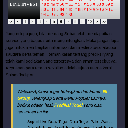
Jangan lupa juga, bila memang Sobat telah mendapatkan
service yang bagus serta menguntungkan. Maka jangan lupa
juga untuk membagikan informasi dari media sosial ataupun
saudara serta teman – teman kalian tentang prediksi yang
telah kami sediakan yang terpercaya dan aman tersebut ya.
Kepuasan para teman sekalian adalah tujuan utama kami.
Salam Jackpot.
Website Aplikasi Togel Terlengkap dan Forum
99
Group
Terlengkap Serta Menu Populer Lainnya.
berikut adalah hasil
Prediksi Togel
yang bisa
teman-teman liat
Seperti Live Draw Togel, Data Togel, Paito Warna,
Statistik Togel, Result Togel, Keluaran Togel, Prize