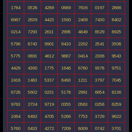
1784
0528
4289
0689
7616
0197
2866
6967
2639
4423
1560
2409
7430
8402
0214
7293
2611
2995
4849
8529
8925
5796
8743
9901
6410
2202
2541
3508
5775
0891
4612
9887
0414
2306
9543
4429
4360
1775
1646
6780
9378
9751
2418
1483
5337
8493
1211
3797
7045
6728
5602
0231
5178
2991
6654
8136
9763
2734
9719
0355
0583
0258
6259
1064
6492
4705
5266
7753
3729
9622
5760
0433
4272
7209
8009
0742
3701