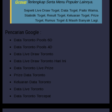
Group
Terlengkap Serta Menu Populer Lainnya.
Seperti Live Draw Togel, Data Togel, Paito Warna,
Statistik Togel, Result Togel, Keluaran Togel, Prize
Togel, Rumus Togel & Masih Banyak Lagi.
Pencarian Google :
Data Toronto Pools 6D
Data Toronto Pools 4D
Data Live Draw Toronto
Data Live Draw Toronto Hari Ini
Data Toronto Live Prize
Prize Data Toronto
Keluaran Data Toronto
Data Live Toronto
Data Toronto Tercepat