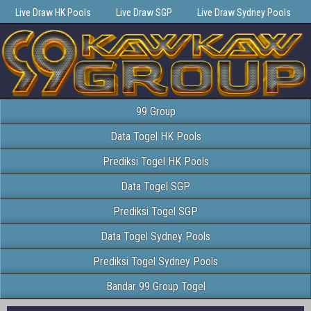
Live Draw HK Pools
Live Draw SGP
Live Draw Sydney Pools
99 Group
Data Togel HK Pools
Prediksi Togel HK Pools
Data Togel SGP
Prediksi Togel SGP
Data Togel Sydney Pools
Prediksi Togel Sydney Pools
Bandar 99 Group Togel