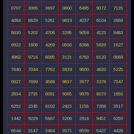
0707
3065
3897
0000
6495
9372
7135
4064
8829
5281
9819
4237
6104
2669
8630
5203
4706
3295
9058
4123
9483
6922
1808
4269
0593
8388
5639
1627
4962
9716
8095
3121
6783
8120
0689
7840
7044
7762
3839
9600
4820
5225
6927
7699
4568
9837
3677
3278
7347
2834
2735
6091
9365
9976
8073
1650
6253
2345
8102
2415
1158
7288
3517
1442
9229
5867
3206
2918
9451
6250
6544
3147
3464
3571
6599
5427
4428