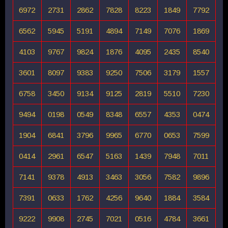
6972
2731
2862
7828
8223
1849
7792
6562
5945
5191
4894
7149
7076
1869
4103
9767
9824
1876
4095
2435
8540
3601
8097
9383
9250
7506
3179
1557
6758
3450
9134
9125
2819
5510
7230
9494
0198
0549
8348
6557
4353
0474
1904
6841
3796
9965
6770
0653
7599
0414
2961
6547
5163
1439
7948
7011
7141
9378
4913
3463
3056
7582
9896
7391
0633
1762
4256
9640
1884
3584
9222
9908
2745
7021
0516
4784
3661