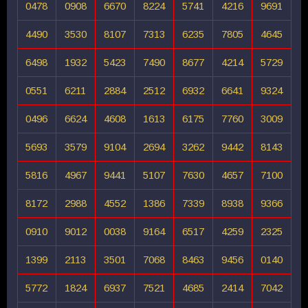
0478
0908
6670
8224
5741
4216
9691
4490
3530
8107
7313
6235
7805
4645
6498
1932
5423
7490
8677
4214
5729
0551
6211
2884
2512
6932
6641
9324
0496
6624
4608
1613
6175
7760
3009
5693
3579
9104
2694
3262
9442
8143
5816
4967
9441
5107
7630
4657
7100
8172
2988
4552
1386
7339
8938
9366
0910
9012
0038
9164
6517
4259
2325
1399
2113
3501
7068
8463
9456
0140
5772
1824
6937
7521
4685
2414
7042