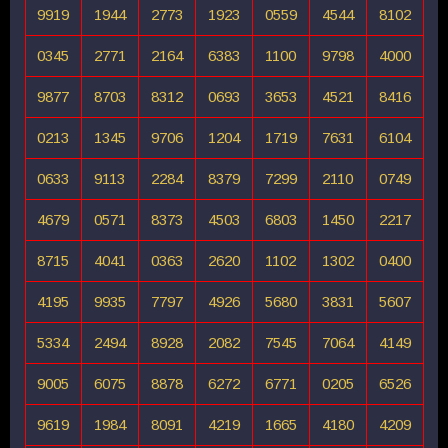
9919
1944
2773
1923
0559
4544
8102
0345
2771
2164
6383
1100
9798
4000
9877
8703
8312
0693
3653
4521
8416
0213
1345
9706
1204
1719
7631
6104
0633
9113
2284
8379
7299
2110
0749
4679
0571
8373
4503
6803
1450
2217
8715
4041
0363
2620
1102
1302
0400
4195
9935
7797
4926
5680
3831
5607
5334
2494
8928
2082
7545
7064
4149
9005
6075
8878
6272
6771
0205
6526
9619
1984
8091
4219
1665
4180
4209