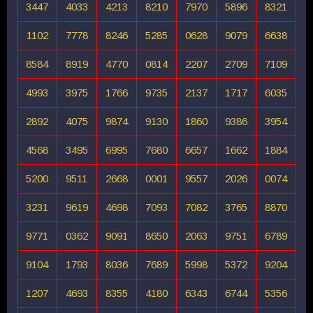
3447
4033
4213
8210
7970
5896
8321
1102
7778
8246
5285
0628
9079
6638
8584
8919
4770
0814
2207
2709
7109
4993
3975
1766
9735
2137
1717
6035
2892
4075
9874
9130
1860
9386
3954
4568
3495
6995
7680
6657
1662
1884
5200
9511
2668
0001
9557
2026
0074
3231
9619
4698
7093
7082
3765
8870
9771
0362
9091
8650
2063
9751
6789
9104
1793
8036
7689
5998
5372
9204
1207
4693
8355
4180
6343
6744
5356