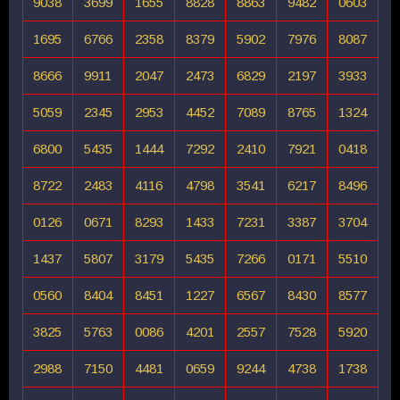
9038
3699
1655
8828
8863
9482
0603
1695
6766
2358
8379
5902
7976
8087
8666
9911
2047
2473
6829
2197
3933
5059
2345
2953
4452
7089
8765
1324
6800
5435
1444
7292
2410
7921
0418
8722
2483
4116
4798
3541
6217
8496
0126
0671
8293
1433
7231
3387
3704
1437
5807
3179
5435
7266
0171
5510
0560
8404
8451
1227
6567
8430
8577
3825
5763
0086
4201
2557
7528
5920
2988
7150
4481
0659
9244
4738
1738