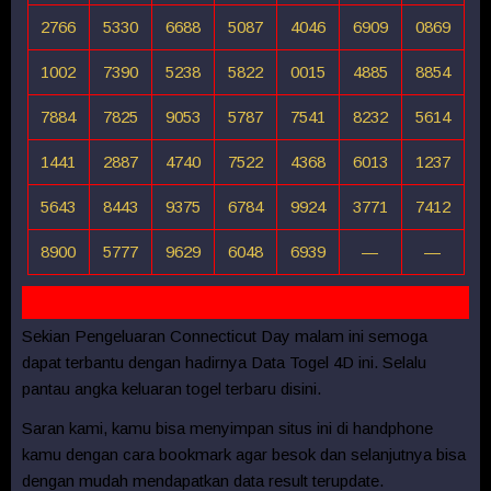
2766
5330
6688
5087
4046
6909
0869
1002
7390
5238
5822
0015
4885
8854
7884
7825
9053
5787
7541
8232
5614
1441
2887
4740
7522
4368
6013
1237
5643
8443
9375
6784
9924
3771
7412
8900
5777
9629
6048
6939
—
—
Sekian Pengeluaran Connecticut Day malam ini semoga
dapat terbantu dengan hadirnya Data Togel 4D ini. Selalu
pantau angka keluaran togel terbaru disini.
Saran kami, kamu bisa menyimpan situs ini di handphone
kamu dengan cara bookmark agar besok dan selanjutnya bisa
dengan mudah mendapatkan data result terupdate.