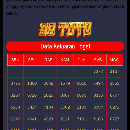
minggunya bulan dan tahun, kemungkinan besar angka itu bisa
keluar.
Data Keluaran Togel
SEN
SEL
RAB
KAM
JUM
SAB
MGG
—
—
—
—
—
7372
3167
3775
1860
5849
1579
0610
5494
3555
3267
8728
2829
0067
8876
9838
8777
5233
3424
7194
3902
2183
8094
0272
2249
4941
4323
2121
7191
5108
0727