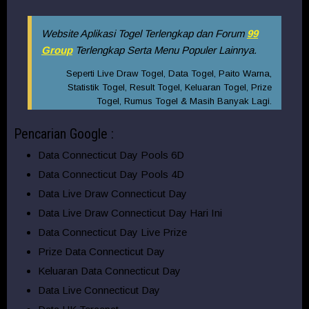
Website Aplikasi Togel Terlengkap dan Forum
99
Group
Terlengkap Serta Menu Populer Lainnya.
Seperti Live Draw Togel, Data Togel, Paito Warna,
Statistik Togel, Result Togel, Keluaran Togel, Prize
Togel, Rumus Togel & Masih Banyak Lagi.
Pencarian Google :
Data Connecticut Day Pools 6D
Data Connecticut Day Pools 4D
Data Live Draw Connecticut Day
Data Live Draw Connecticut Day Hari Ini
Data Connecticut Day Live Prize
Prize Data Connecticut Day
Keluaran Data Connecticut Day
Data Live Connecticut Day