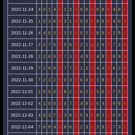
2022-11-24
4
0
1
4
5
1
3
4
9
6
6
0
8
8
4
6
1
2022-11-25
1
0
2
6
8
3
1
4
9
0
9
8
0
8
4
0
4
2022-11-26
4
4
0
3
3
3
2
5
5
2
7
8
5
4
2
5
7
2022-11-27
3
3
7
0
7
5
6
2
2
2
4
2
9
2
7
2
9
2022-11-28
2
2
8
0
8
7
3
1
4
9
4
4
8
3
9
9
9
2022-11-29
7
1
6
9
6
7
7
5
1
2
3
4
4
8
6
2
8
2022-11-30
7
2
3
2
5
0
3
3
6
0
6
1
8
9
1
0
1
2022-12-01
2
5
5
3
8
8
2
1
0
2
2
3
5
8
7
5
3
2022-12-02
4
1
0
0
0
9
7
7
4
8
3
6
4
1
9
8
8
2022-12-03
4
0
3
7
1
3
8
2
5
9
5
8
3
2
0
9
9
2022-12-04
7
6
8
4
3
8
6
5
2
3
5
3
9
3
7
3
1