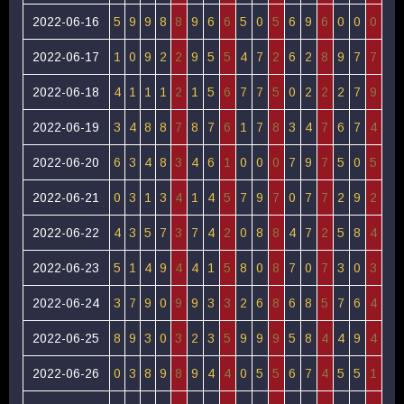
2022-06-16
5
9
9
8
8
9
6
6
5
0
5
6
9
6
0
0
0
2022-06-17
1
0
9
2
2
9
5
5
4
7
2
6
2
8
9
7
7
2022-06-18
4
1
1
1
2
1
5
6
7
7
5
0
2
2
2
7
9
2022-06-19
3
4
8
8
7
8
7
6
1
7
8
3
4
7
6
7
4
2022-06-20
6
3
4
8
3
4
6
1
0
0
0
7
9
7
5
0
5
2022-06-21
0
3
1
3
4
1
4
5
7
9
7
0
7
7
2
9
2
2022-06-22
4
3
5
7
3
7
4
2
0
8
8
4
7
2
5
8
4
2022-06-23
5
1
4
9
4
4
1
5
8
0
8
7
0
7
3
0
3
2022-06-24
3
7
9
0
9
9
3
3
2
6
8
6
8
5
7
6
4
2022-06-25
8
9
3
0
3
2
3
5
9
9
9
5
8
4
4
9
4
2022-06-26
0
3
8
9
8
9
4
4
0
5
5
6
7
4
5
5
1