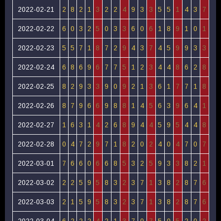
2022-02-21
2
8
2
1
3
2
2
4
9
3
3
5
5
1
4
3
7
2022-02-22
6
0
3
2
5
0
3
3
6
0
6
1
8
9
1
0
1
2022-02-23
5
5
7
1
8
7
2
9
4
3
7
4
5
9
9
3
3
2022-02-24
6
8
6
9
6
7
7
5
1
2
3
4
4
8
6
2
8
2022-02-25
8
2
9
3
3
9
0
9
2
1
3
6
1
7
7
1
8
2022-02-26
8
7
9
6
6
9
8
8
1
4
5
6
3
9
6
4
1
2022-02-27
1
6
3
1
4
2
6
8
9
4
4
5
9
5
4
4
8
2022-02-28
0
4
7
2
9
7
1
8
2
0
2
4
0
4
7
0
7
2022-03-01
7
6
6
0
6
6
8
5
3
2
5
9
3
3
8
2
1
2022-03-02
2
2
5
9
5
8
3
2
3
7
1
3
8
2
8
7
6
2022-03-03
2
1
5
9
5
8
3
2
3
7
1
3
8
2
8
7
6
2022-03-04
6
2
2
2
4
2
1
3
7
0
7
5
0
5
2
0
2