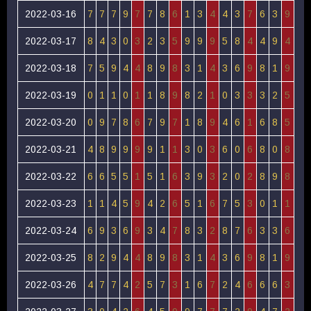
2022-03-16
7
7
7
9
7
7
8
6
1
3
4
4
3
7
6
3
9
2022-03-17
8
4
3
0
3
2
3
5
9
9
9
5
8
4
4
9
4
2022-03-18
7
5
9
4
4
8
9
8
3
1
4
3
6
9
8
1
9
2022-03-19
0
1
1
0
1
1
8
9
8
2
1
0
3
3
3
2
5
2022-03-20
0
9
7
8
6
7
9
7
1
8
9
4
6
1
6
8
5
2022-03-21
4
8
9
9
9
9
1
1
3
0
3
6
0
6
8
0
8
2022-03-22
6
6
5
5
1
5
1
6
3
9
3
2
0
2
8
9
8
2022-03-23
1
1
4
5
9
4
2
6
5
1
6
7
5
3
0
1
1
2022-03-24
6
9
3
6
9
3
4
7
8
3
2
8
7
6
3
3
6
2022-03-25
8
2
9
4
4
8
9
8
3
1
4
3
6
9
8
1
9
2022-03-26
4
7
7
4
2
5
7
3
1
6
7
2
4
6
6
6
3