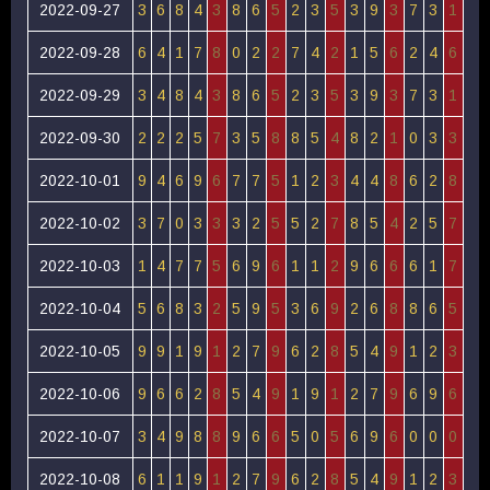
2022-09-27
3
6
8
4
3
8
6
5
2
3
5
3
9
3
7
3
1
2022-09-28
6
4
1
7
8
0
2
2
7
4
2
1
5
6
2
4
6
2022-09-29
3
4
8
4
3
8
6
5
2
3
5
3
9
3
7
3
1
2022-09-30
2
2
2
5
7
3
5
8
8
5
4
8
2
1
0
3
3
2022-10-01
9
4
6
9
6
7
7
5
1
2
3
4
4
8
6
2
8
2022-10-02
3
7
0
3
3
3
2
5
5
2
7
8
5
4
2
5
7
2022-10-03
1
4
7
7
5
6
9
6
1
1
2
9
6
6
6
1
7
2022-10-04
5
6
8
3
2
5
9
5
3
6
9
2
6
8
8
6
5
2022-10-05
9
9
1
9
1
2
7
9
6
2
8
5
4
9
1
2
3
2022-10-06
9
6
6
2
8
5
4
9
1
9
1
2
7
9
6
9
6
2022-10-07
3
4
9
8
8
9
6
6
5
0
5
6
9
6
0
0
0
2022-10-08
6
1
1
9
1
2
7
9
6
2
8
5
4
9
1
2
3