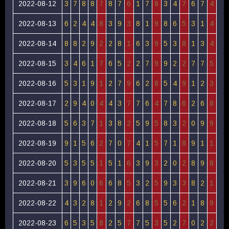
2022-08-12
3
7
8
8
7
8
7
6
1
7
8
3
4
7
6
7
4
2022-08-13
6
2
4
4
8
3
9
3
8
1
9
8
6
5
3
1
4
2022-08-14
8
8
2
9
2
2
8
1
6
3
9
5
3
8
1
3
4
2022-08-15
3
4
6
1
7
6
5
2
2
7
9
9
2
2
7
7
5
2022-08-16
5
3
1
9
1
2
7
9
6
2
8
5
4
9
1
2
3
2022-08-17
2
9
4
0
4
4
3
7
7
6
4
7
8
6
2
6
8
2022-08-18
5
6
3
7
1
3
8
2
5
9
5
8
3
2
0
9
9
2022-08-19
9
1
5
6
2
7
0
7
4
1
5
7
1
8
9
1
1
2022-08-20
5
3
5
5
1
5
1
6
3
9
3
2
0
2
8
9
8
2022-08-21
3
9
6
0
6
6
8
5
3
2
5
9
3
3
8
2
1
2022-08-22
4
3
2
8
1
2
9
2
6
8
5
5
6
2
1
8
9
2022-08-23
6
5
3
5
8
2
5
7
7
5
3
5
2
7
0
2
2