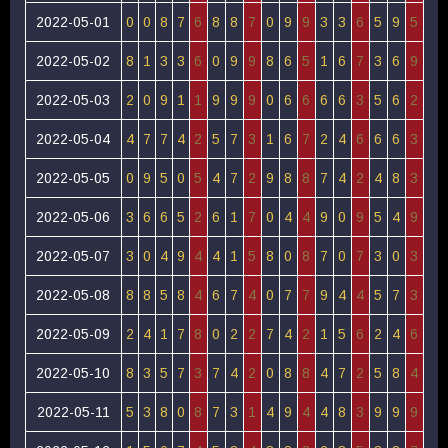
2022-05-01
0
0
8
7
6
8
8
7
0
9
9
3
3
6
5
9
5
2022-05-02
8
1
3
3
6
0
9
9
8
6
5
1
6
7
3
6
9
2022-05-03
2
0
9
1
1
9
9
9
0
6
6
6
6
3
5
6
2
2022-05-04
4
7
7
4
2
5
7
3
1
6
7
2
4
6
6
6
3
2022-05-05
0
9
5
0
5
4
7
2
9
8
8
7
4
2
4
8
3
2022-05-06
3
6
6
5
2
6
1
7
0
4
4
9
0
9
5
4
9
2022-05-07
3
0
4
9
4
4
1
5
8
0
8
7
0
7
3
0
3
2022-05-08
8
8
5
8
4
6
7
4
0
7
7
9
4
4
5
7
3
2022-05-09
2
4
1
7
8
0
2
2
7
4
2
1
5
6
2
4
6
2022-05-10
8
3
5
7
3
7
4
2
0
8
8
4
7
2
5
8
4
2022-05-11
5
3
8
0
8
7
3
1
4
9
4
4
8
3
9
9
9