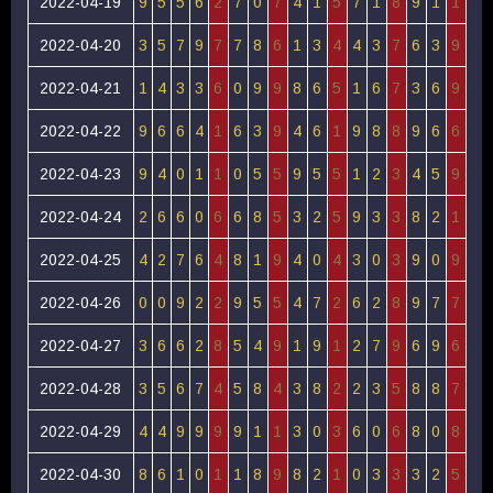
2022-04-19
9
5
5
6
2
7
0
7
4
1
5
7
1
8
9
1
1
2022-04-20
3
5
7
9
7
7
8
6
1
3
4
4
3
7
6
3
9
2022-04-21
1
4
3
3
6
0
9
9
8
6
5
1
6
7
3
6
9
2022-04-22
9
6
6
4
1
6
3
9
4
6
1
9
8
8
9
6
6
2022-04-23
9
4
0
1
1
0
5
5
9
5
5
1
2
3
4
5
9
2022-04-24
2
6
6
0
6
6
8
5
3
2
5
9
3
3
8
2
1
2022-04-25
4
2
7
6
4
8
1
9
4
0
4
3
0
3
9
0
9
2022-04-26
0
0
9
2
2
9
5
5
4
7
2
6
2
8
9
7
7
2022-04-27
3
6
6
2
8
5
4
9
1
9
1
2
7
9
6
9
6
2022-04-28
3
5
6
7
4
5
8
4
3
8
2
2
3
5
8
8
7
2022-04-29
4
4
9
9
9
9
1
1
3
0
3
6
0
6
8
0
8
2022-04-30
8
6
1
0
1
1
8
9
8
2
1
0
3
3
3
2
5