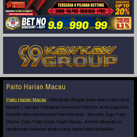
Paito Harian Macau
Paito Harian Macau
, Dilengkapi dengan paito warna dan tabel
taysen 1 sampai 4 lengkap beserta jumlahnya. Anda juga bisa
memilih data berdasarkan hari keluaran. Tersedia Juga Paito
Warna, Data Paito Serta Togel Macau. Berikut dibawah ini
rangkuman keluaran angka yang dapat kami tampilkan.