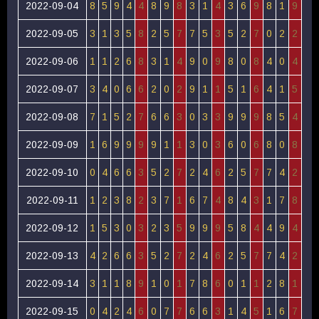
2022-09-04
8
5
9
4
4
8
9
8
3
1
4
3
6
9
8
1
9
2022-09-05
3
1
3
5
8
2
5
7
7
5
3
5
2
7
0
2
2
2022-09-06
1
1
2
6
8
3
1
4
9
0
9
8
0
8
4
0
4
2022-09-07
3
4
0
6
6
2
0
2
9
1
1
5
1
6
4
1
5
2022-09-08
7
1
5
2
7
6
6
3
0
3
3
9
9
9
8
5
4
2022-09-09
1
6
9
9
9
9
1
1
3
0
3
6
0
6
8
0
8
2022-09-10
0
4
6
6
3
5
2
7
2
4
6
2
5
7
7
4
2
2022-09-11
1
2
3
8
2
3
7
1
6
7
4
8
4
3
1
7
8
2022-09-12
1
5
3
0
3
2
3
5
9
9
9
5
8
4
4
9
4
2022-09-13
4
2
6
6
3
5
2
7
2
4
6
2
5
7
7
4
2
2022-09-14
3
1
1
8
9
1
0
1
7
8
6
0
1
1
2
8
1
2022-09-15
0
4
2
4
6
0
7
7
6
6
3
1
4
5
1
6
7