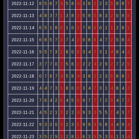
2022-11-12
8
5
6
7
4
5
8
4
3
8
2
2
3
5
8
8
7
2022-11-13
4
8
3
7
1
3
8
2
5
9
5
8
3
2
0
9
9
2022-11-14
6
5
1
8
9
1
0
1
7
8
6
0
1
1
2
8
1
2022-11-15
6
8
5
7
3
7
4
2
0
8
8
4
7
2
5
8
4
2022-11-16
9
5
7
3
1
8
0
8
3
4
7
3
1
4
8
4
3
2022-11-17
3
7
7
0
7
5
6
2
2
2
4
2
9
2
7
2
9
2022-11-18
0
7
6
7
4
5
8
4
3
8
2
2
3
5
8
8
7
2022-11-19
4
4
7
3
1
8
0
8
3
4
7
3
1
4
8
4
3
2022-11-20
7
6
4
2
6
4
5
9
9
7
7
7
2
9
4
7
2
2022-11-21
4
5
2
1
3
2
2
4
9
3
3
5
5
1
4
3
7
2022-11-22
9
3
3
0
3
2
3
5
9
9
9
5
8
4
4
9
4
2022-11-23
3
5
2
9
2
2
8
1
6
3
9
5
3
8
1
3
4