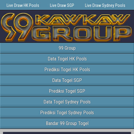
Live Draw HK Pools
Live Draw SGP
Live Draw Sydney Pools
99 Group
Data Togel HK Pools
Prediksi Togel HK Pools
Data Togel SGP
Prediksi Togel SGP
Data Togel Sydney Pools
Prediksi Togel Sydney Pools
Bandar 99 Group Togel