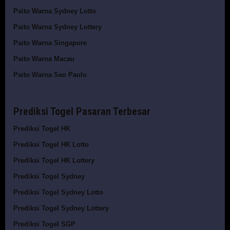
Paito Warna Sydney Lotto
Paito Warna Sydney Lottery
Paito Warna Singapore
Paito Warna Macau
Paito Warna Sao Paulo
Prediksi Togel Pasaran Terbesar
Prediksi Togel HK
Prediksi Togel HK Lotto
Prediksi Togel HK Lottery
Prediksi Togel Sydney
Prediksi Togel Sydney Lotto
Prediksi Togel Sydney Lottery
Prediksi Togel SGP