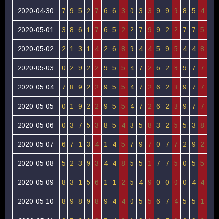
2020-04-30
7
9
5
2
7
6
6
3
0
3
3
9
9
9
8
5
4
2020-05-01
3
8
6
1
7
6
5
2
2
7
9
9
2
2
7
7
5
2020-05-02
2
1
3
1
4
2
6
8
9
4
4
5
9
5
4
4
8
2020-05-03
0
2
9
2
2
9
5
5
4
7
2
6
2
8
9
7
7
2020-05-04
7
8
9
2
2
9
5
5
4
7
2
6
2
8
9
7
7
2020-05-05
0
1
9
2
2
9
5
5
4
7
2
6
2
8
9
7
7
2020-05-06
0
3
7
5
3
8
5
4
3
5
8
3
2
5
5
3
8
2020-05-07
6
7
1
3
4
1
4
5
7
9
7
0
7
7
2
9
2
2020-05-08
5
2
3
9
3
4
4
8
5
5
1
7
7
5
0
5
5
2020-05-09
8
3
1
5
6
1
1
2
5
4
9
0
0
0
0
4
4
2020-05-10
8
9
8
9
8
9
4
4
0
5
5
6
7
4
5
5
1