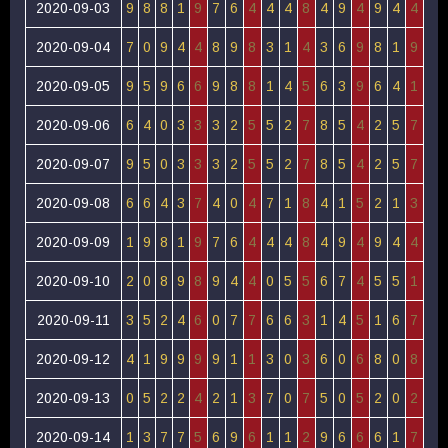
2020-09-03
9
8
8
1
9
7
6
4
4
4
8
4
9
4
9
4
4
2020-09-04
7
0
9
4
4
8
9
8
3
1
4
3
6
9
8
1
9
2020-09-05
9
5
9
6
6
9
8
8
1
4
5
6
3
9
6
4
1
2020-09-06
6
4
0
3
3
3
2
5
5
2
7
8
5
4
2
5
7
2020-09-07
9
5
0
3
3
3
2
5
5
2
7
8
5
4
2
5
7
2020-09-08
6
6
4
3
7
4
0
4
7
1
8
4
1
5
2
1
3
2020-09-09
1
9
8
1
9
7
6
4
4
4
8
4
9
4
9
4
4
2020-09-10
2
0
8
9
8
9
4
4
0
5
5
6
7
4
5
5
1
2020-09-11
3
5
2
4
6
0
7
7
6
6
3
1
4
5
1
6
7
2020-09-12
4
1
9
9
9
9
1
1
3
0
3
6
0
6
8
0
8
2020-09-13
0
5
2
2
4
2
1
3
7
0
7
5
0
5
2
0
2
2020-09-14
1
3
7
7
5
6
9
6
1
1
2
9
6
6
6
1
7