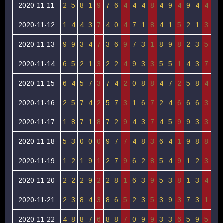
2020-11-11
2
5
8
1
9
7
6
4
4
4
8
4
9
4
9
4
4
2020-11-12
1
4
4
3
7
4
0
4
7
1
8
4
1
5
2
1
3
2020-11-13
9
9
3
4
7
3
6
9
7
3
1
8
9
8
2
3
5
2020-11-14
6
5
2
1
3
2
2
4
9
3
3
5
5
1
4
3
7
2020-11-15
6
4
5
7
3
7
4
2
0
8
8
4
7
2
5
8
4
2020-11-16
2
5
7
4
2
5
7
3
1
6
7
2
4
6
6
6
3
2020-11-17
1
8
7
1
8
7
2
9
4
3
7
4
5
9
9
3
3
2020-11-18
5
3
0
0
0
9
7
7
4
8
3
6
4
1
9
8
8
2020-11-19
1
2
1
9
1
2
7
9
6
2
8
5
4
9
1
2
3
2020-11-20
2
2
2
9
2
2
8
1
6
3
9
5
3
8
1
3
4
2020-11-21
2
3
8
4
3
8
6
5
2
3
5
3
9
3
7
3
1
2020-11-22
4
8
8
7
6
8
8
7
0
9
9
3
3
6
5
9
5