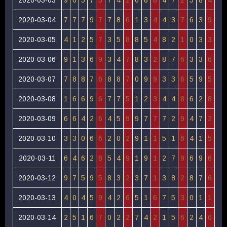
2020-03-04
7
7
7
9
7
7
8
6
1
3
4
4
3
7
6
3
9
2020-03-05
4
1
2
5
7
3
5
8
8
5
4
8
2
1
0
3
3
2020-03-06
9
1
3
6
9
3
4
7
8
3
2
8
7
6
3
3
6
2020-03-07
7
8
8
7
6
8
8
7
0
9
9
3
3
6
5
9
5
2020-03-08
1
6
6
9
6
7
7
5
1
2
3
4
4
8
6
2
8
2020-03-09
6
6
4
2
6
4
5
9
9
7
7
7
2
9
4
7
2
2020-03-10
3
3
0
6
6
2
0
2
9
1
1
5
1
6
4
1
5
2020-03-11
6
4
6
2
8
5
4
9
1
9
1
2
7
9
6
9
6
2020-03-12
9
7
5
9
5
8
3
2
3
7
1
3
8
2
8
7
6
2020-03-13
4
0
4
5
9
4
2
6
5
1
6
7
5
3
0
1
1
2020-03-14
2
5
1
6
7
0
2
2
7
4
2
1
5
6
2
4
6