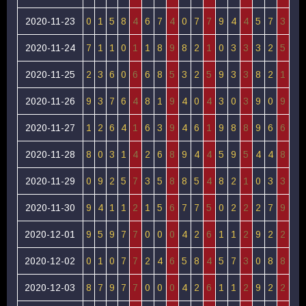
2020-11-23
0
1
5
8
4
6
7
4
0
7
7
9
4
4
5
7
3
2020-11-24
7
1
1
0
1
1
8
9
8
2
1
0
3
3
3
2
5
2020-11-25
2
3
6
0
6
6
8
5
3
2
5
9
3
3
8
2
1
2020-11-26
9
3
7
6
4
8
1
9
4
0
4
3
0
3
9
0
9
2020-11-27
1
2
6
4
1
6
3
9
4
6
1
9
8
8
9
6
6
2020-11-28
8
0
3
1
4
2
6
8
9
4
4
5
9
5
4
4
8
2020-11-29
0
9
2
5
7
3
5
8
8
5
4
8
2
1
0
3
3
2020-11-30
9
4
1
1
2
1
5
6
7
7
5
0
2
2
2
7
9
2020-12-01
9
5
9
7
7
0
0
0
4
2
6
1
1
2
9
2
2
2020-12-02
0
1
0
7
7
2
4
6
5
8
4
5
7
3
0
8
8
2020-12-03
8
7
9
7
7
0
0
0
4
2
6
1
1
2
9
2
2