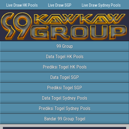
Live Draw HK Pools
Live Draw SGP
Live Draw Sydney Pools
99 Group
Data Togel HK Pools
Prediksi Togel HK Pools
Data Togel SGP
Prediksi Togel SGP
Data Togel Sydney Pools
Prediksi Togel Sydney Pools
Bandar 99 Group Togel