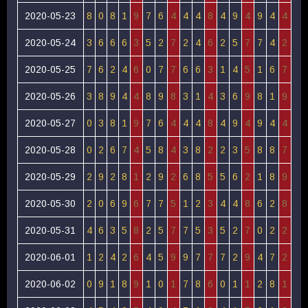
2020-05-23
8
0
8
1
9
7
6
4
4
4
8
4
9
4
9
4
4
2020-05-24
3
6
6
6
3
5
2
7
2
4
6
2
5
7
7
4
2
2020-05-25
7
6
2
4
6
0
7
7
6
6
3
1
4
5
1
6
7
2020-05-26
3
8
9
4
4
8
9
8
3
1
4
3
6
9
8
1
9
2020-05-27
0
3
8
1
9
7
6
4
4
4
8
4
9
4
9
4
4
2020-05-28
0
2
6
7
4
5
8
4
3
8
2
2
3
5
8
8
7
2020-05-29
2
9
2
8
1
2
9
2
6
8
5
5
6
2
1
8
9
2020-05-30
2
0
6
9
6
7
7
5
1
2
3
4
4
8
6
2
8
2020-05-31
4
6
3
5
8
2
5
7
7
5
3
5
2
7
0
2
2
2020-06-01
1
2
4
2
6
4
5
9
9
7
7
7
2
9
4
7
2
2020-06-02
0
9
1
8
9
1
0
1
7
8
6
0
1
1
2
8
1