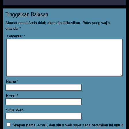
Tinggalkan Balasan
Alamat email Anda tidak akan dipublikasikan.
Ruas yang wajib
ditandai
*
Komentar
*
Nama
*
Email
*
Situs Web
Simpan nama, email, dan situs web saya pada peramban ini untuk