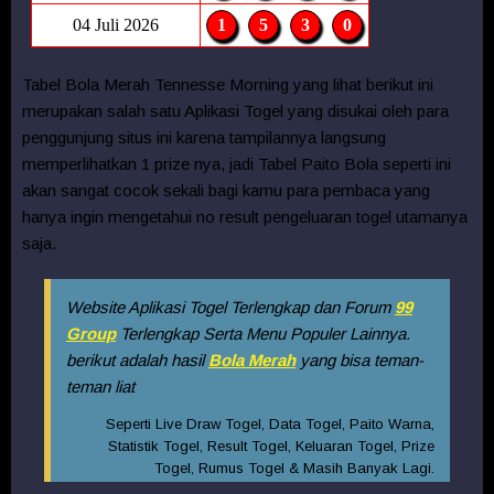
Tabel Bola Merah Tennesse Morning yang lihat berikut ini
merupakan salah satu Aplikasi Togel yang disukai oleh para
penggunjung situs ini karena tampilannya langsung
memperlihatkan 1 prize nya, jadi Tabel Paito Bola seperti ini
akan sangat cocok sekali bagi kamu para pembaca yang
hanya ingin mengetahui no result pengeluaran togel utamanya
saja.
Website Aplikasi Togel Terlengkap dan Forum
99
Group
Terlengkap Serta Menu Populer Lainnya.
berikut adalah hasil
Bola Merah
yang bisa teman-
teman liat
Seperti Live Draw Togel, Data Togel, Paito Warna,
Statistik Togel, Result Togel, Keluaran Togel, Prize
Togel, Rumus Togel & Masih Banyak Lagi.