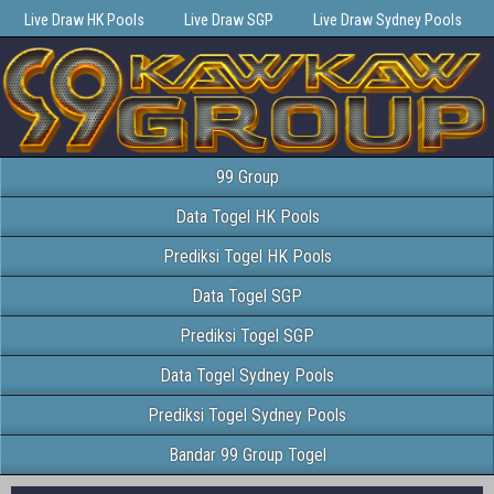
Live Draw HK Pools
Live Draw SGP
Live Draw Sydney Pools
99 Group
Data Togel HK Pools
Prediksi Togel HK Pools
Data Togel SGP
Prediksi Togel SGP
Data Togel Sydney Pools
Prediksi Togel Sydney Pools
Bandar 99 Group Togel