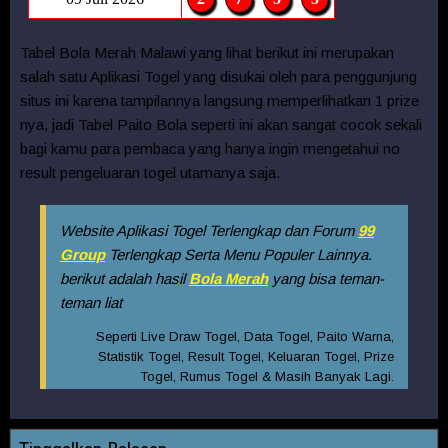
Tabel Bola Merah Malawi yang lihat berikut ini merupakan
salah satu Aplikasi Togel yang disukai oleh para penggunjung
situs ini karena tampilannya langsung memperlihatkan 1 prize
nya, jadi Tabel Paito Bola seperti ini akan sangat cocok sekali
bagi kamu para pembaca yang hanya ingin mengetahui no
result pengeluaran togel utamanya saja.
Website Aplikasi Togel Terlengkap dan Forum
99
Group
Terlengkap Serta Menu Populer Lainnya.
berikut adalah hasil
Bola Merah
yang bisa teman-
teman liat
Seperti Live Draw Togel, Data Togel, Paito Warna,
Statistik Togel, Result Togel, Keluaran Togel, Prize
Togel, Rumus Togel & Masih Banyak Lagi.