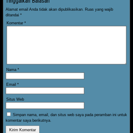
Tinggalkan Balasan
Alamat email Anda tidak akan dipublikasikan.
Ruas yang wajib
ditandai
*
Komentar
*
Nama
*
Email
*
Situs Web
Simpan nama, email, dan situs web saya pada peramban ini untuk
komentar saya berikutnya.