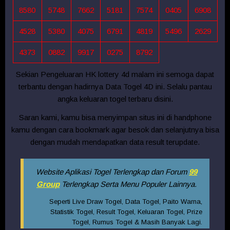
8580
5748
7662
5181
7574
0405
6908
4528
5380
4075
6791
4819
5496
2629
4373
0882
9917
0275
8792
Sekian Pengeluaran HK lottery 4d malam ini semoga dapat
terbantu dengan hadirnya Data Togel 4D ini. Selalu pantau
angka keluaran togel terbaru disini.
Saran kami, kamu bisa menyimpan situs ini di handphone
kamu dengan cara bookmark agar besok dan selanjutnya bisa
dengan mudah mendapatkan data result terupdate.
Website Aplikasi Togel Terlengkap dan Forum
99
Group
Terlengkap Serta Menu Populer Lainnya.
Seperti Live Draw Togel, Data Togel, Paito Warna,
Statistik Togel, Result Togel, Keluaran Togel, Prize
Togel, Rumus Togel & Masih Banyak Lagi.