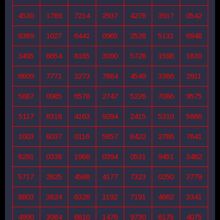
4530
1789
7214
2937
4278
3917
0542
6389
1027
6441
0965
2528
5131
6948
3495
8654
8185
3090
5728
1598
1830
6609
7771
3273
7884
4549
3386
2911
5887
0985
6578
2747
5226
7086
9575
5117
8318
4163
9294
2415
5310
5686
1003
8037
0116
5857
8422
2786
7641
8291
0338
1966
0394
0531
9451
3482
5717
2825
4588
4177
7323
0250
3779
8803
3824
6326
1192
7191
4662
3341
4990
3084
6810
1476
9730
6175
4075