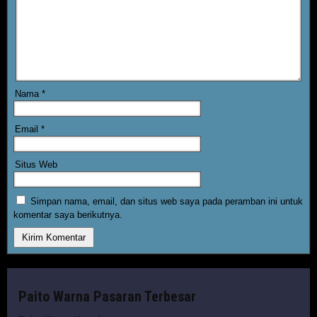
Nama
*
Email
*
Situs Web
Simpan nama, email, dan situs web saya pada peramban ini untuk
komentar saya berikutnya.
Paito Warna Pasaran Terbesar