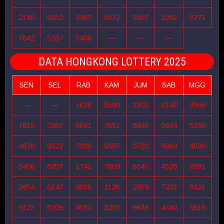
2180
9152
2967
8372
1887
2293
6771
7842
5187
5406
—
—
—
DATA HONGKONG LOTTERY 2025
SEN
SEL
RAB
KAM
JUM
SAB
MGG
—
—
1878
3580
1302
0142
3369
7616
0367
8891
7651
6936
5634
5268
4678
9323
7206
5687
0720
8994
4500
0468
6757
1741
7809
8340
4326
0931
3854
6147
0558
1128
2959
7233
6421
9123
6009
4653
3206
9838
4340
6916