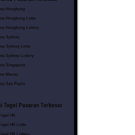
rna Hongkong
rna Hongkong Lotto
rna Hongkong Lottery
rna Sydney
na Sydney Lotto
na Sydney Lottery
rna Singapore
rna Macau
rna Sao Paulo
i Togel Pasaran Terbesar
Togel HK
Togel HK Lotto
Togel HK Lottery