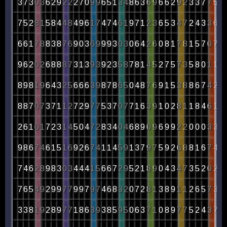
3
7
3
0
3
6
2
9
2
2
2
7
0
9
9
6
5
1
3
4
8
6
3
6
9
6
6
2
9
2
3
3
7
7
5
7
5
2
8
1
5
8
4
4
8
4
9
6
1
7
4
7
4
6
1
9
7
1
2
3
6
5
3
4
7
2
4
3
3
6
6
6
1
7
8
8
3
8
7
6
9
0
3
6
9
9
9
3
0
3
0
6
4
2
6
0
8
1
7
8
1
5
7
0
7
9
6
2
0
2
6
8
8
8
7
3
1
3
9
3
9
2
3
5
8
7
8
1
4
5
2
7
5
7
3
5
8
0
1
1
8
9
8
1
9
6
4
3
2
5
6
6
6
3
9
8
7
8
6
5
0
4
8
7
6
9
1
5
3
8
8
6
7
4
2
8
8
7
0
7
3
7
1
1
2
7
2
9
7
7
5
3
7
0
7
7
1
6
3
9
1
0
2
8
1
1
8
4
6
1
2
6
1
0
1
7
2
3
1
4
5
0
4
7
2
8
3
4
0
4
6
8
9
0
9
6
9
9
2
2
0
0
0
3
3
9
8
6
7
4
6
1
5
1
6
9
2
6
7
4
1
1
4
5
9
1
3
7
9
7
5
9
2
6
8
8
1
6
7
4
7
4
6
2
8
9
8
3
0
3
4
4
4
1
5
6
6
7
2
9
5
2
1
8
9
0
4
3
4
7
3
5
2
0
2
7
6
5
4
9
2
9
9
7
7
9
9
7
9
7
4
6
8
3
2
0
7
2
8
1
3
8
9
1
1
2
6
5
7
3
3
3
8
1
9
2
8
9
7
7
1
8
6
3
9
3
8
5
9
5
0
6
3
7
1
0
8
9
7
7
5
2
4
3
7