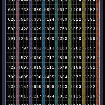
9
5
7
0
7
4
4
4
4
8
5
9
9
6
6
5
0
6
1
7
3
3
6
9
6
3
7
4
6
1
7
0
4
2
6
6
4
3
3
6
7
3
3
8
2
8
8
9
5
5
8
6
7
8
6
6
1
7
3
1
4
0
6
4
1
2
5
2
6
8
6
2
6
2
8
5
1
4
2
6
3
0
3
1
4
1
2
4
0
4
4
8
0
0
0
0
1
2
5
7
8
9
1
3
4
5
9
8
8
7
4
2
8
9
8
0
2
9
2
2
9
2
8
2
1
7
6
9
3
3
0
5
2
5
7
5
9
3
4
7
3
9
1
0
1
2
4
9
5
5
0
5
4
3
7
4
8
0
4
4
3
8
0
0
0
8
7
0
7
7
8
9
9
9
9
0
7
4
2
6
7
9
7
0
7
0
6
2
2
4
1
1
3
6
9
1
6
3
8
2
2
8
2
5
7
6
5
7
7
5
1
3
4
9
4
5
7
0
0
0
0
3
0
7
7
7
1
7
4
2
8
4
6
0
6
7
7
9
0
9
5
3
8
7
6
7
2
2
8
1
6
9
3
0
3
9
1
5
0
5
1
1
1
0
1
6
4
9
8
8
1
8
8
9
8
3
9
2
2
4
7
0
9
4
4
8
0
5
4
9
7
3
0
4
4
4
0
5
6
2
6
8
4
4
8
3
7
7
7
5
3
3
2
0
2
1
3
3
0
3
1
5
4
4
8
6
6
9
9
9
9
9
8
3
2
1
9
3
7
1
0
0
3
2
5
0
2
2
1
3
4
7
0
4
4
0
1
3
9
3
2
1
7
0
7
4
7
4
7
2
0
3
2
8
1
1
1
5
1
6
7
1
9
0
9