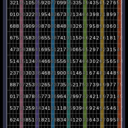
3
2
1
4
5
1
0
5
0
5
9
2
0
7
7
0
9
9
5
5
3
3
5
4
9
4
3
5
0
5
2
7
6
5
2
0
1
0
0
0
3
2
2
8
1
9
5
4
8
3
6
7
3
8
2
1
3
4
0
4
3
9
8
2
1
8
9
9
7
7
6
8
8
1
9
9
0
9
9
9
8
7
0
0
0
8
4
8
0
8
3
2
6
1
7
9
5
8
9
8
0
6
0
1
1
6
7
5
7
3
5
8
3
6
9
6
5
5
3
8
7
4
1
9
1
1
5
0
6
6
2
4
2
4
6
1
8
1
7
8
4
7
3
5
8
3
8
6
4
1
6
9
5
5
1
2
1
7
2
9
0
6
5
0
5
2
9
7
4
2
3
1
5
4
9
5
1
4
1
5
1
3
4
0
4
4
6
6
6
3
5
5
6
4
1
5
7
4
0
4
3
0
2
0
2
5
6
5
8
4
2
3
7
5
3
3
0
3
3
6
4
6
8
2
1
9
0
0
4
4
1
4
6
4
1
6
7
4
8
3
4
4
8
9
8
8
8
7
0
7
2
5
3
9
3
2
6
5
7
3
7
3
5
0
5
2
1
7
5
3
7
3
9
0
9
9
7
7
7
5
0
1
7
5
3
8
7
8
6
5
7
7
3
3
6
9
6
4
7
2
9
9
7
4
2
4
2
1
8
9
7
3
1
4
5
5
3
7
3
1
2
5
9
4
4
3
4
1
0
1
1
1
8
6
5
9
3
9
6
6
9
2
4
9
4
5
4
6
1
7
6
2
4
4
8
8
5
1
0
1
8
2
1
7
8
8
3
4
9
4
1
2
0
3
3
6
4
3
4
7
0
9
5
8
4