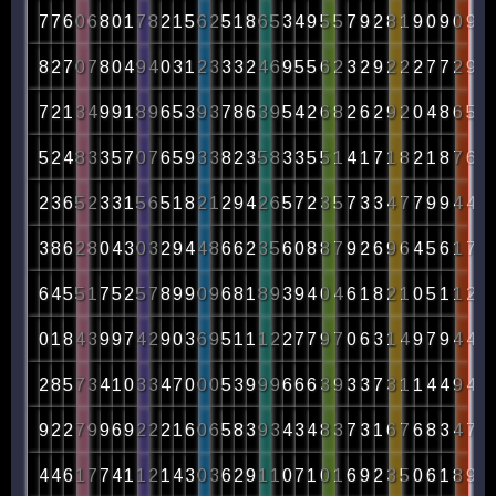
7
7
6
0
6
8
0
1
7
8
2
1
5
6
2
5
1
8
6
5
3
4
9
5
5
7
9
2
8
1
9
0
9
0
9
8
2
7
0
7
8
0
4
9
4
0
3
1
2
3
3
3
2
4
6
9
5
5
6
2
3
2
9
2
2
2
7
7
2
9
7
2
1
3
4
9
9
1
8
9
6
5
3
9
3
7
8
6
3
9
5
4
2
6
8
2
6
2
9
2
0
4
8
6
5
5
2
4
8
3
3
5
7
0
7
6
5
9
3
3
8
2
3
5
8
3
3
5
5
1
4
1
7
1
8
2
1
8
7
6
2
3
6
5
2
3
3
1
5
6
5
1
8
2
1
2
9
4
2
6
5
7
2
3
5
7
3
3
4
7
7
9
9
4
4
3
8
6
2
8
0
4
3
0
3
2
9
4
4
8
6
6
2
3
5
6
0
8
8
7
9
2
6
9
6
4
5
6
1
7
6
4
5
5
1
7
5
2
5
7
8
9
9
0
9
6
8
1
8
9
3
9
4
0
4
6
1
8
2
1
0
5
1
1
2
0
1
8
4
3
9
9
7
4
2
9
0
3
6
9
5
1
1
1
2
2
7
7
9
7
0
6
3
1
4
9
7
9
4
4
2
8
5
7
3
4
1
0
3
3
4
7
0
0
0
5
3
9
9
9
6
6
6
3
9
3
3
7
3
1
1
4
4
9
4
9
2
2
7
9
9
6
9
2
2
2
1
6
0
6
5
8
3
9
3
4
3
4
8
3
7
3
1
6
7
6
8
3
4
7
4
4
6
1
7
7
4
1
1
2
1
4
3
0
3
6
2
9
1
1
0
7
1
0
1
6
9
2
3
5
0
6
1
8
9