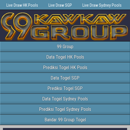
Live Draw HK Pools
Live Draw SGP
Live Draw Sydney Pools
99 Group
Data Togel HK Pools
Prediksi Togel HK Pools
Data Togel SGP
Prediksi Togel SGP
Data Togel Sydney Pools
Prediksi Togel Sydney Pools
Bandar 99 Group Togel