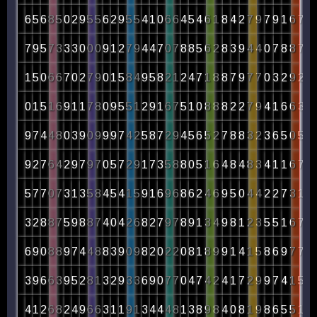
6
5
6
8
5
0
2
9
5
5
6
2
9
5
5
4
1
0
6
6
4
5
4
6
1
8
4
2
7
9
7
9
1
6
7
7
9
5
7
3
3
3
0
0
0
9
1
2
7
9
4
4
7
0
7
8
8
5
6
2
8
3
9
4
4
0
7
8
8
7
1
5
0
6
6
7
0
2
7
9
0
1
5
8
4
9
5
8
2
1
2
4
7
1
8
8
7
9
7
7
0
3
2
9
2
0
1
5
1
6
9
1
1
7
8
0
9
5
5
1
2
9
1
6
7
5
1
0
8
8
8
2
2
7
9
4
1
6
6
3
9
7
4
4
8
0
3
9
0
9
9
9
7
4
2
5
8
7
2
9
4
5
6
5
2
7
8
8
3
2
3
6
5
0
5
9
2
7
6
4
2
9
7
9
7
0
5
7
2
9
1
7
3
5
8
8
0
5
1
6
4
8
4
8
3
4
1
1
6
7
5
7
7
0
7
3
1
3
5
8
4
5
4
1
5
9
1
6
9
6
8
6
2
4
6
9
5
0
4
4
2
2
7
3
1
3
2
8
8
7
5
9
8
8
7
4
0
4
2
6
8
2
7
9
7
8
9
1
3
4
9
8
1
2
3
5
5
1
6
7
6
9
0
8
8
9
7
4
4
8
8
3
9
0
9
8
2
0
2
2
0
8
1
8
9
9
1
4
1
5
8
6
9
7
7
3
9
6
6
3
9
5
2
8
1
3
2
9
3
3
6
9
0
7
7
0
4
7
4
2
4
1
7
2
9
9
7
4
1
5
4
1
2
6
8
2
4
9
6
6
3
1
1
9
1
3
4
4
4
8
1
3
8
9
8
4
0
8
1
9
8
6
5
5
1