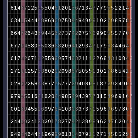
8
1
4
3
7
1
2
5
9
5
5
0
4
6
1
2
0
1
5
6
7
1
3
4
7
7
7
9
5
5
2
2
1
4
5
0
3
4
1
5
4
4
4
4
8
8
6
9
0
9
7
5
0
4
4
8
4
9
9
9
1
0
2
7
9
8
5
7
8
6
6
6
4
7
2
6
4
3
6
9
4
4
5
6
2
7
3
7
4
2
2
7
5
7
3
9
9
0
5
5
5
7
7
0
7
6
7
7
6
4
5
8
0
5
5
0
3
6
2
8
2
0
6
4
1
2
9
3
4
7
1
7
9
3
3
4
4
6
4
1
6
1
7
4
2
6
7
1
1
2
5
5
9
9
9
5
7
4
8
3
2
1
1
1
2
2
6
8
4
3
1
0
8
4
3
2
7
1
0
1
2
5
7
5
3
8
0
2
0
2
0
9
8
8
7
5
0
5
5
1
3
0
1
7
8
6
5
4
1
5
0
2
8
3
2
2
5
8
4
3
8
7
7
7
5
7
7
7
2
9
4
0
8
0
8
1
8
7
2
9
3
4
9
0
9
9
7
9
5
5
5
1
6
4
1
8
2
0
4
4
9
8
5
4
9
4
3
9
7
7
3
1
5
4
9
6
9
1
6
7
0
0
1
8
9
4
5
5
1
6
9
9
7
6
4
1
0
3
0
3
3
7
3
7
1
5
9
6
9
6
9
7
8
0
8
2
4
4
5
9
3
4
1
2
3
3
9
1
7
8
2
7
7
4
2
1
3
8
9
8
9
6
3
4
7
6
2
0
4
4
9
4
9
4
4
6
4
4
6
1
9
6
9
9
9
6
1
3
1
4
0
7
9
1
1
2
7
1
4
5
8
5
2
9
2