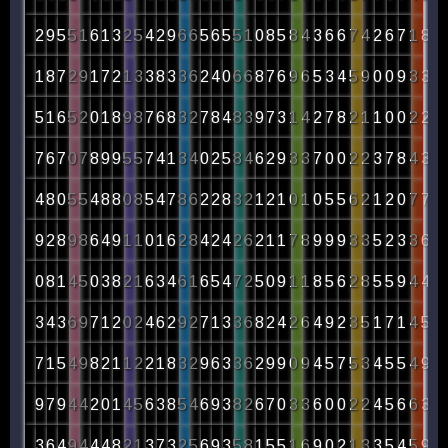
2
9
5
5
1
6
1
3
2
5
4
2
9
6
6
5
6
5
5
1
0
8
5
8
4
3
6
6
7
4
2
6
7
1
8
1
8
7
2
9
1
7
2
1
3
3
8
3
3
6
2
4
0
6
6
8
7
6
9
6
5
3
4
5
9
0
0
9
3
3
5
1
6
5
2
0
1
8
9
8
7
6
8
3
2
7
8
4
8
3
9
7
3
1
4
2
7
8
2
1
1
0
0
2
2
7
6
7
0
7
8
9
9
5
5
7
4
1
3
4
0
2
5
8
4
6
2
9
3
3
7
0
0
2
2
3
7
8
4
3
4
8
0
5
5
4
8
8
0
8
5
4
7
8
6
2
2
8
3
2
1
2
1
0
1
0
5
5
6
2
1
2
0
7
7
9
2
8
9
8
6
4
9
1
1
0
1
6
2
8
4
2
4
2
6
2
1
1
7
8
9
9
9
3
3
5
2
3
3
6
0
8
1
4
5
0
3
8
2
1
6
3
4
6
1
6
5
4
7
2
5
0
9
1
1
8
5
6
2
8
5
5
9
4
4
3
4
3
6
9
7
1
2
0
2
4
6
2
9
2
7
1
3
3
6
8
2
4
2
6
4
9
2
3
5
1
7
1
4
5
7
1
5
4
9
8
2
1
1
2
2
1
8
3
2
9
6
3
3
6
2
9
9
0
9
4
5
7
5
3
4
5
5
4
9
9
7
9
4
4
2
0
1
4
5
6
3
8
5
4
6
9
3
8
2
6
7
0
3
3
6
0
0
2
2
4
5
6
6
3
3
6
4
9
4
4
4
8
2
1
3
7
3
2
5
6
9
3
5
8
1
5
5
1
6
9
0
2
1
3
3
5
4
5
9