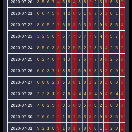
2020-07-20
3
5
6
7
4
5
8
4
3
8
2
2
3
5
8
8
7
2020-07-21
0
0
4
5
9
4
2
6
5
1
6
7
5
3
0
1
1
2020-07-22
8
0
5
2
7
6
6
3
0
3
3
9
9
9
8
5
4
2020-07-23
3
2
5
8
4
6
7
4
0
7
7
9
4
4
5
7
3
2020-07-24
8
5
0
3
3
3
2
5
5
2
7
8
5
4
2
5
7
2020-07-25
0
2
4
0
4
4
3
7
7
6
4
7
8
6
2
6
8
2020-07-26
6
0
3
7
1
3
8
2
5
9
5
8
3
2
0
9
9
2020-07-27
6
8
8
2
1
5
3
8
1
0
1
2
8
1
6
0
6
2020-07-28
2
2
8
1
9
7
6
4
4
4
8
4
9
4
9
4
4
2020-07-29
4
0
2
5
7
3
5
8
8
5
4
8
2
1
0
3
3
2020-07-30
2
6
0
2
2
1
6
7
5
3
8
0
9
9
3
5
8
2020-07-31
9
2
1
8
9
1
0
1
7
8
6
0
1
1
2
8
1