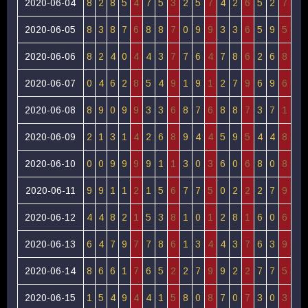
2020-06-04
8
2
8
5
4
7
5
3
2
5
7
4
2
6
5
2
7
2020-06-05
8
3
8
7
6
8
8
7
0
9
9
3
3
6
5
9
5
2020-06-06
8
2
4
0
4
4
3
7
7
6
4
7
8
6
2
6
8
2020-06-07
0
4
6
2
8
5
4
9
1
9
1
2
7
9
6
9
6
2020-06-08
8
9
0
9
9
3
3
6
8
7
6
8
8
7
3
7
1
2020-06-09
2
1
3
1
4
2
6
8
9
4
4
5
9
5
4
4
8
2020-06-10
0
0
9
9
9
9
1
1
3
0
3
6
0
6
8
0
8
2020-06-11
9
9
1
1
2
1
5
6
7
7
5
0
2
2
2
7
9
2020-06-12
4
4
8
2
1
5
3
8
1
0
1
2
8
1
6
0
6
2020-06-13
6
4
7
9
7
7
8
6
1
3
4
4
3
7
6
3
9
2020-06-14
8
6
6
1
7
6
5
2
2
7
9
9
2
2
7
7
5
2020-06-15
1
5
4
9
4
4
1
5
8
0
8
7
0
7
3
0
3