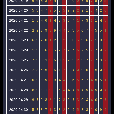
2020-04-19
6
6
4
8
3
4
6
1
0
0
0
7
9
7
5
0
5
2020-04-20
5
5
4
7
2
5
0
5
9
2
2
2
1
3
4
2
6
2020-04-21
1
8
4
6
1
4
8
3
6
4
1
7
3
1
1
4
5
2020-04-22
2
2
8
9
8
9
4
4
0
5
5
6
7
4
5
5
1
2020-04-23
6
5
2
8
1
2
9
2
6
8
5
5
6
2
1
8
9
2020-04-24
1
5
6
6
3
5
2
7
2
4
6
2
5
7
7
4
2
2020-04-25
7
5
6
3
9
6
4
1
2
9
2
9
7
7
7
9
7
2020-04-26
2
8
6
5
2
6
1
7
0
4
4
9
0
9
5
4
9
2020-04-27
0
9
8
9
8
9
4
4
0
5
5
6
7
4
5
5
1
2020-04-28
8
9
8
1
9
7
6
4
4
4
8
4
9
4
9
4
4
2020-04-29
9
7
0
8
8
1
7
8
5
7
3
0
4
4
0
7
7
2020-04-30
5
7
3
7
1
3
8
2
5
9
5
8
3
2
0
9
9