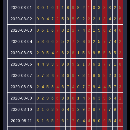
2020-08-01
3
0
1
0
1
1
8
9
8
2
1
0
3
3
3
2
5
2020-08-02
9
9
4
7
2
5
0
5
9
2
2
2
1
3
4
2
6
2020-08-03
0
6
1
6
7
0
2
2
7
4
2
1
5
6
2
4
6
2020-08-04
5
3
6
6
3
5
2
7
2
4
6
2
5
7
7
4
2
2020-08-05
2
9
5
4
9
6
2
8
1
5
6
9
5
5
6
5
2
2020-08-06
4
4
9
3
3
9
0
9
2
1
3
6
1
7
7
1
8
2020-08-07
5
7
3
4
7
3
6
9
7
3
1
8
9
8
2
3
5
2020-08-08
2
4
5
8
4
6
7
4
0
7
7
9
4
4
5
7
3
2020-08-09
0
2
9
6
6
9
8
8
1
4
5
6
3
9
6
4
1
2020-08-10
3
1
6
3
9
6
4
1
2
9
2
9
7
7
7
9
7
2020-08-11
8
1
6
5
2
6
1
7
0
4
4
9
0
9
5
4
9