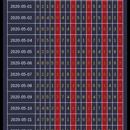
2020-05-01
9
2
1
9
1
2
7
9
6
2
8
5
4
9
1
2
3
2020-05-02
0
8
4
5
9
4
2
6
5
1
6
7
5
3
0
1
1
2020-05-03
6
9
3
6
9
3
4
7
8
3
2
8
7
6
3
3
6
2020-05-04
7
0
5
6
2
7
0
7
4
1
5
7
1
8
9
1
1
2020-05-05
4
2
0
0
0
9
7
7
4
8
3
6
4
1
9
8
8
2020-05-06
4
8
0
5
5
0
1
1
8
9
8
1
0
1
3
9
3
2020-05-07
5
2
2
9
2
2
8
1
6
3
9
5
3
8
1
3
4
2020-05-08
2
6
2
1
3
2
2
4
9
3
3
5
5
1
4
3
7
2020-05-09
5
3
5
7
3
7
4
2
0
8
8
4
7
2
5
8
4
2020-05-10
0
4
6
2
8
5
4
9
1
9
1
2
7
9
6
9
6
2020-05-11
4
7
9
9
9
9
1
1
3
0
3
6
0
6
8
0
8