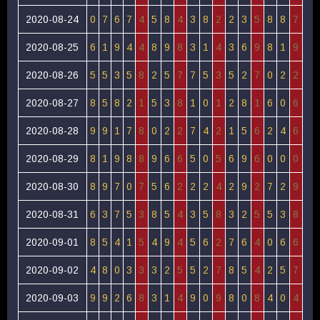
2020-08-24
0
7
6
7
4
5
8
4
3
8
2
2
3
5
8
8
7
2020-08-25
6
1
9
4
4
8
9
8
3
1
4
3
6
9
8
1
9
2020-08-26
5
5
3
5
8
2
5
7
7
5
3
5
2
7
0
2
2
2020-08-27
8
5
8
2
1
5
3
8
1
0
1
2
8
1
6
0
6
2020-08-28
9
9
1
7
8
0
2
2
7
4
2
1
5
6
2
4
6
2020-08-29
8
1
9
8
8
9
6
6
5
0
5
6
9
6
0
0
0
2020-08-30
8
9
7
0
7
5
6
2
2
2
4
2
9
2
7
2
9
2020-08-31
6
3
7
5
3
8
5
4
3
5
8
3
2
5
5
3
8
2020-09-01
8
5
4
1
5
4
9
4
5
6
2
7
6
4
0
6
6
2020-09-02
4
8
0
3
3
3
2
5
5
2
7
8
5
4
2
5
7
2020-09-03
9
9
2
6
8
3
1
4
9
0
9
8
0
8
4
0
4