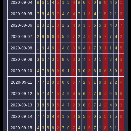
2020-09-04
8
6
1
4
5
1
3
4
9
6
6
0
8
8
4
6
1
2020-09-05
7
5
4
3
7
4
0
4
7
1
8
4
1
5
2
1
3
2020-09-06
2
3
2
1
3
2
2
4
9
3
3
5
5
1
4
3
7
2020-09-07
2
9
6
6
3
5
2
7
2
4
6
2
5
7
7
4
2
2020-09-08
1
9
4
6
1
4
8
3
6
4
1
7
3
1
1
4
5
2020-09-09
3
6
7
3
1
8
0
8
3
4
7
3
1
4
8
4
3
2020-09-10
4
7
9
9
9
9
1
1
3
0
3
6
0
6
8
0
8
2020-09-11
7
7
2
0
2
0
6
6
7
2
9
1
9
1
2
2
4
2020-09-12
5
7
4
1
5
4
9
4
5
6
2
7
6
4
0
6
6
2020-09-13
3
8
5
0
5
4
7
2
9
8
8
7
4
2
4
8
3
2020-09-14
7
7
0
4
4
1
2
3
6
5
2
0
5
5
1
5
6
2020-09-15
4
3
5
6
2
7
0
7
4
1
5
7
1
8
9
1
1