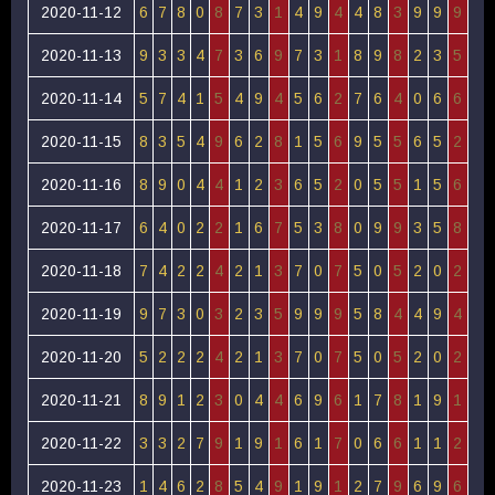
2020-11-12
6
7
8
0
8
7
3
1
4
9
4
4
8
3
9
9
9
2020-11-13
9
3
3
4
7
3
6
9
7
3
1
8
9
8
2
3
5
2020-11-14
5
7
4
1
5
4
9
4
5
6
2
7
6
4
0
6
6
2020-11-15
8
3
5
4
9
6
2
8
1
5
6
9
5
5
6
5
2
2020-11-16
8
9
0
4
4
1
2
3
6
5
2
0
5
5
1
5
6
2020-11-17
6
4
0
2
2
1
6
7
5
3
8
0
9
9
3
5
8
2020-11-18
7
4
2
2
4
2
1
3
7
0
7
5
0
5
2
0
2
2020-11-19
9
7
3
0
3
2
3
5
9
9
9
5
8
4
4
9
4
2020-11-20
5
2
2
2
4
2
1
3
7
0
7
5
0
5
2
0
2
2020-11-21
8
9
1
2
3
0
4
4
6
9
6
1
7
8
1
9
1
2020-11-22
3
3
2
7
9
1
9
1
6
1
7
0
6
6
1
1
2
2020-11-23
1
4
6
2
8
5
4
9
1
9
1
2
7
9
6
9
6