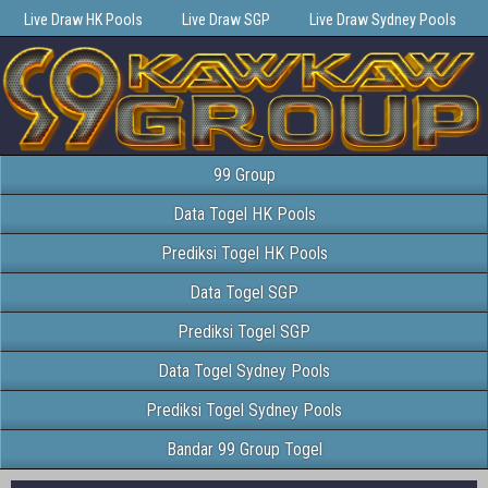
Live Draw HK Pools
Live Draw SGP
Live Draw Sydney Pools
99 Group
Data Togel HK Pools
Prediksi Togel HK Pools
Data Togel SGP
Prediksi Togel SGP
Data Togel Sydney Pools
Prediksi Togel Sydney Pools
Bandar 99 Group Togel