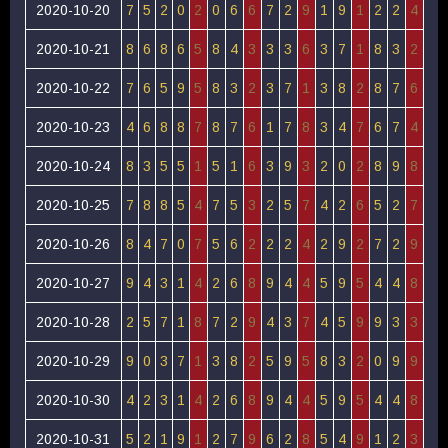
2020-10-20
7
5
2
0
2
0
6
6
7
2
9
1
9
1
2
2
4
2020-10-21
8
6
8
6
5
8
4
3
3
3
6
3
7
1
8
3
2
2020-10-22
7
6
5
9
5
8
3
2
3
7
1
3
8
2
8
7
6
2020-10-23
4
6
8
8
7
8
7
6
1
7
8
3
4
7
6
7
4
2020-10-24
8
3
5
5
1
5
1
6
3
9
3
2
0
2
8
9
8
2020-10-25
7
8
8
5
4
7
5
3
2
5
7
4
2
6
5
2
7
2020-10-26
8
4
7
0
7
5
6
2
2
2
4
2
9
2
7
2
9
2020-10-27
9
4
3
1
4
2
6
8
9
4
4
5
9
5
4
4
8
2020-10-28
2
5
7
1
8
7
2
9
4
3
7
4
5
9
9
3
3
2020-10-29
9
0
3
7
1
3
8
2
5
9
5
8
3
2
0
9
9
2020-10-30
4
2
3
1
4
2
6
8
9
4
4
5
9
5
4
4
8
2020-10-31
5
2
1
9
1
2
7
9
6
2
8
5
4
9
1
2
3