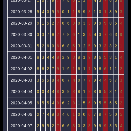
2020-03-27
1
0
7
9
7
7
8
6
1
3
4
4
3
7
6
3
9
2020-03-28
5
4
0
5
5
0
1
1
8
9
8
1
0
1
3
9
3
2020-03-29
9
1
5
2
7
6
6
3
0
3
3
9
9
9
8
5
4
2020-03-30
3
3
7
9
7
7
8
6
1
3
4
4
3
7
6
3
9
2020-03-31
5
2
6
0
6
6
8
5
3
2
5
9
3
3
8
2
1
2020-04-01
8
3
4
4
8
3
9
3
8
1
9
8
6
5
3
1
4
2020-04-02
8
6
2
7
9
1
9
1
6
1
7
0
6
6
1
1
2
2020-04-03
3
5
5
8
4
6
7
4
0
7
7
9
4
4
5
7
3
2020-04-04
0
0
4
4
8
3
9
3
8
1
9
8
6
5
3
1
4
2020-04-05
9
5
5
4
9
6
2
8
1
5
6
9
5
5
6
5
2
2020-04-06
2
7
4
8
3
4
6
1
0
0
0
7
9
7
5
0
5
2020-04-07
2
9
5
2
7
6
6
3
0
3
3
9
9
9
8
5
4