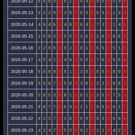
2020-05-12
6
6
6
5
2
6
1
7
0
4
4
9
0
9
5
4
9
2020-05-13
9
1
2
9
2
2
8
1
6
3
9
5
3
8
1
3
4
2020-05-14
4
9
4
6
1
4
8
3
6
4
1
7
3
1
1
4
5
2020-05-15
1
6
8
3
2
5
9
5
3
6
9
2
6
8
8
6
5
2020-05-16
2
2
9
5
5
9
2
2
0
1
1
6
5
2
5
1
6
2020-05-17
4
5
4
1
5
4
9
4
5
6
2
7
6
4
0
6
6
2020-05-18
6
0
9
9
9
9
1
1
3
0
3
6
0
6
8
0
8
2020-05-19
5
6
6
7
4
5
8
4
3
8
2
2
3
5
8
8
7
2020-05-20
5
8
5
3
8
8
2
1
0
2
2
3
5
8
7
5
3
2020-05-21
8
8
7
7
5
6
9
6
1
1
2
9
6
6
6
1
7
2020-05-22
8
3
3
7
1
3
8
2
5
9
5
8
3
2
0
9
9
2020-05-23
4
2
4
7
2
5
0
5
9
2
2
2
1
3
4
2
6