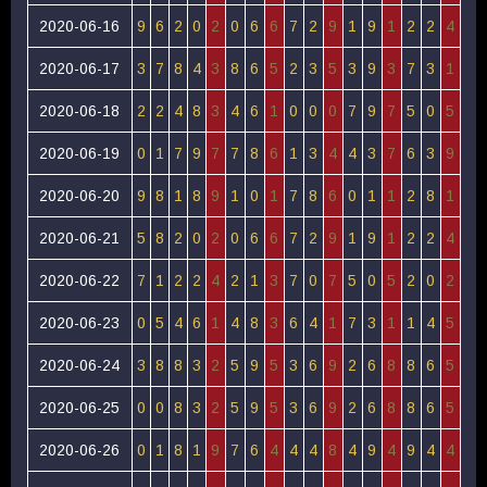
2020-06-16
9
6
2
0
2
0
6
6
7
2
9
1
9
1
2
2
4
2020-06-17
3
7
8
4
3
8
6
5
2
3
5
3
9
3
7
3
1
2020-06-18
2
2
4
8
3
4
6
1
0
0
0
7
9
7
5
0
5
2020-06-19
0
1
7
9
7
7
8
6
1
3
4
4
3
7
6
3
9
2020-06-20
9
8
1
8
9
1
0
1
7
8
6
0
1
1
2
8
1
2020-06-21
5
8
2
0
2
0
6
6
7
2
9
1
9
1
2
2
4
2020-06-22
7
1
2
2
4
2
1
3
7
0
7
5
0
5
2
0
2
2020-06-23
0
5
4
6
1
4
8
3
6
4
1
7
3
1
1
4
5
2020-06-24
3
8
8
3
2
5
9
5
3
6
9
2
6
8
8
6
5
2020-06-25
0
0
8
3
2
5
9
5
3
6
9
2
6
8
8
6
5
2020-06-26
0
1
8
1
9
7
6
4
4
4
8
4
9
4
9
4
4