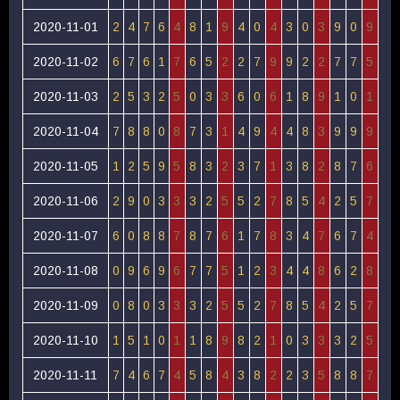
2020-11-01
2
4
7
6
4
8
1
9
4
0
4
3
0
3
9
0
9
2020-11-02
6
7
6
1
7
6
5
2
2
7
9
9
2
2
7
7
5
2020-11-03
2
5
3
2
5
0
3
3
6
0
6
1
8
9
1
0
1
2020-11-04
7
8
8
0
8
7
3
1
4
9
4
4
8
3
9
9
9
2020-11-05
1
2
5
9
5
8
3
2
3
7
1
3
8
2
8
7
6
2020-11-06
2
9
0
3
3
3
2
5
5
2
7
8
5
4
2
5
7
2020-11-07
6
0
8
8
7
8
7
6
1
7
8
3
4
7
6
7
4
2020-11-08
0
9
6
9
6
7
7
5
1
2
3
4
4
8
6
2
8
2020-11-09
0
8
0
3
3
3
2
5
5
2
7
8
5
4
2
5
7
2020-11-10
1
5
1
0
1
1
8
9
8
2
1
0
3
3
3
2
5
2020-11-11
7
4
6
7
4
5
8
4
3
8
2
2
3
5
8
8
7