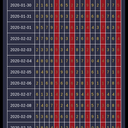
2020-01-30
2
1
6
1
7
6
5
2
2
7
9
9
2
2
7
7
5
2020-01-31
0
3
9
0
9
9
3
3
2
6
8
6
8
5
7
6
4
2020-02-01
9
5
7
9
7
7
8
6
1
3
4
4
3
7
6
3
9
2020-02-02
3
7
9
0
9
9
3
3
2
6
8
6
8
5
7
6
4
2020-02-03
2
3
3
6
9
3
4
7
8
3
2
8
7
6
3
3
6
2020-02-04
4
8
0
8
8
1
7
8
5
7
3
0
4
4
0
7
7
2020-02-05
8
4
9
3
3
9
0
9
2
1
3
6
1
7
7
1
8
2020-02-06
2
1
6
8
5
6
0
6
2
8
1
9
1
1
7
8
6
2020-02-07
6
1
3
1
4
2
6
8
9
4
4
5
9
5
4
4
8
2020-02-08
7
4
0
7
7
2
4
6
5
8
4
5
7
3
0
8
8
2020-02-09
5
3
6
8
5
6
0
6
2
8
1
9
1
1
7
8
6
2020-02-10
2
8
0
4
4
1
2
3
6
5
2
0
5
5
1
5
6