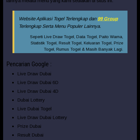
lainnya melalui menu yang kami sediakan di situs ini.
Website Aplikasi Togel Terlengkap dan
99 Group
Terlengkap Serta Menu Populer Lainnya.
Seperti Live Draw Togel, Data Togel, Paito Warna,
Statistik Togel, Result Togel, Keluaran Togel, Prize
Togel, Rumus Togel & Masih Banyak Lagi.
Pencarian Google :
Live Draw Dubai
Live Draw Dubai 6D
Live Draw Dubai 4D
Dubai Lottery
Live Dubai Togel
Live Draw Dubai Lottery
Prize Dubai
Result Dubai