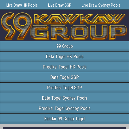
Live Draw HK Pools
Live Draw SGP
Live Draw Sydney Pools
99 Group
Data Togel HK Pools
Prediksi Togel HK Pools
Data Togel SGP
Prediksi Togel SGP
Data Togel Sydney Pools
Prediksi Togel Sydney Pools
Bandar 99 Group Togel