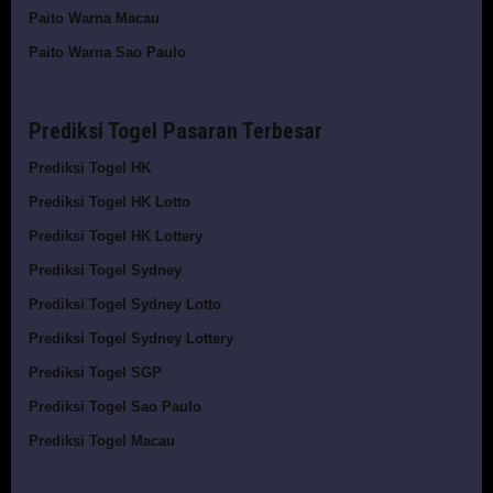
Paito Warna Macau
Paito Warna Sao Paulo
Prediksi Togel Pasaran Terbesar
Prediksi Togel HK
Prediksi Togel HK Lotto
Prediksi Togel HK Lottery
Prediksi Togel Sydney
Prediksi Togel Sydney Lotto
Prediksi Togel Sydney Lottery
Prediksi Togel SGP
Prediksi Togel Sao Paulo
Prediksi Togel Macau