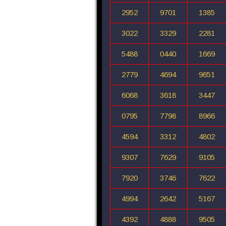
2952
9701
1385
3022
3329
2281
5488
0440
1669
2779
4694
9651
6068
3618
3447
0795
7798
8966
4594
3312
4802
9307
7629
9105
7920
3746
7622
4994
2642
5167
4392
4888
9505