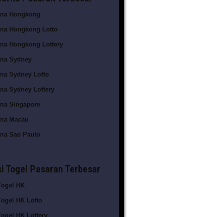
rna Hongkong
rna Hongkong Lotto
rna Hongkong Lottery
rna Sydney
na Sydney Lotto
na Sydney Lottery
rna Singapore
rna Macau
rna Sao Paulo
i Togel Pasaran Terbesar
Togel HK
Togel HK Lotto
Togel HK Lottery