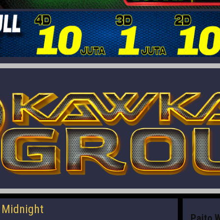
 Midnight
Paito 