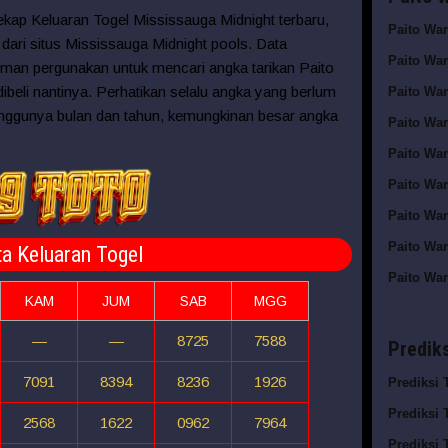
kap Keluaran Togel Mississauga Midnight terbaru,
Paito Wa
dari situs Mississauga Midnight pools. Data
Paito Wa
eman pergunakan untuk mencari angka tarikan Paito
dibeli nantinya. Perhatikan selalu angka yang berlum
Paito Wa
inggunya bulan dan tahun, kemungkinan besar angka
Paito Wa
Paito War
Paito War
Paito Wa
Paito Wa
a Keluaran Togel
Paito Wa
KAM
JUM
SAB
MGG
—
—
8725
7588
Prediks
7091
8394
8236
1926
Prediksi 
Prediksi 
2568
1622
0962
7964
Prediksi 