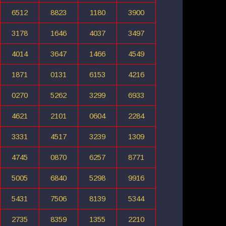
6512
8823
1180
3900
3178
1646
4037
3497
4014
3647
1466
4549
1871
0131
6153
4216
0270
5262
3299
6933
4621
2101
0604
2284
3331
4517
3239
1309
4745
0870
6257
8771
5005
6840
5298
9916
5431
7506
8139
5344
2735
8359
1355
2210