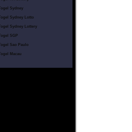
Togel Sydney
Togel Sydney Lotto
Togel Sydney Lottery
Togel SGP
Togel Sao Paulo
Togel Macau