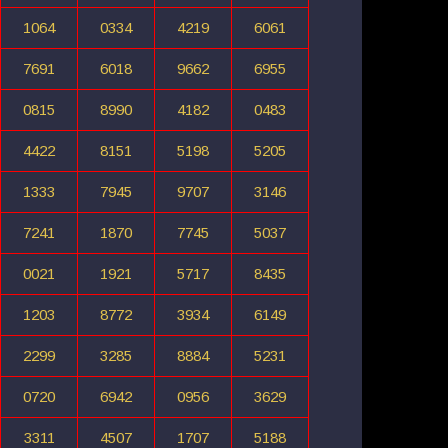
1064
0334
4219
6061
7691
6018
9662
6955
0815
8990
4182
0483
4422
8151
5198
5205
1333
7945
9707
3146
7241
1870
7745
5037
0021
1921
5717
8435
1203
8772
3934
6149
2299
3285
8884
5231
0720
6942
0956
3629
3311
4507
1707
5188