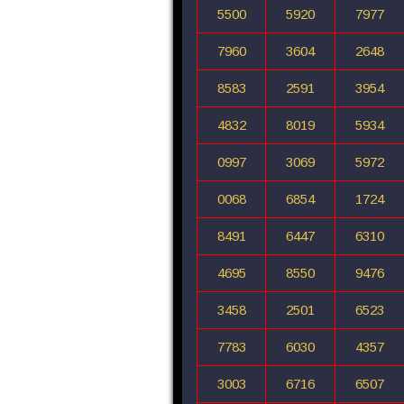
5500
5920
7977
7960
3604
2648
8583
2591
3954
4832
8019
5934
0997
3069
5972
0068
6854
1724
8491
6447
6310
4695
8550
9476
3458
2501
6523
7783
6030
4357
3003
6716
6507