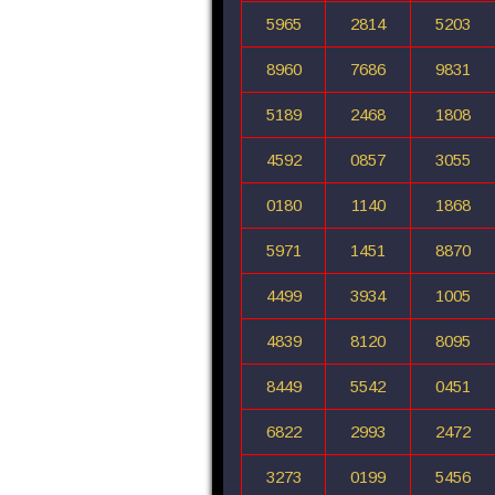
5965
2814
5203
8960
7686
9831
5189
2468
1808
4592
0857
3055
0180
1140
1868
5971
1451
8870
4499
3934
1005
4839
8120
8095
8449
5542
0451
6822
2993
2472
3273
0199
5456