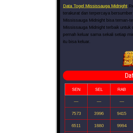
Data Togel Mississauga Midnight
Re
terakurat dan terpercaya bersumber 
Mississauga Midnight bisa teman-t
Mississauga Midnight terbaik untuk 
pernah keluar sama sekali setiap m
itu bisa keluar.
Dat
SEN
SEL
RAB
—
—
—
7573
3996
9415
6511
1880
9994