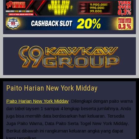
Paito Harian New York Midday
Paito Harian New York Midday
, Dilengkapi dengan paito warna
dan tabel taysen 1 sampai 4 lengkap beserta jumlahnya. Anda
juga bisa memilih data berdasarkan hari keluaran. Tersedia
Juga Paito Warna, Data Paito Serta Togel New York Midday.
Berikut dibawah ini rangkuman keluaran angka yang dapat
kami tampilkan.