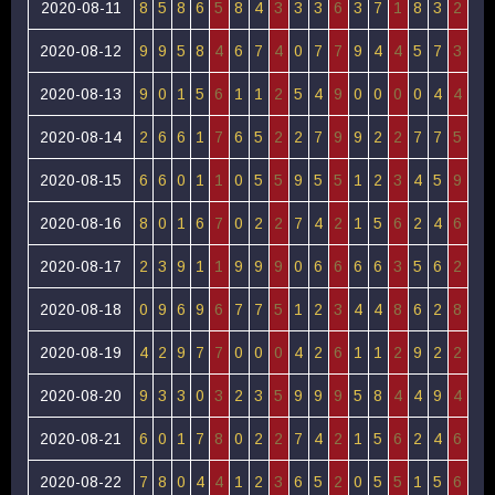
2020-08-11
8
5
8
6
5
8
4
3
3
3
6
3
7
1
8
3
2
2020-08-12
9
9
5
8
4
6
7
4
0
7
7
9
4
4
5
7
3
2020-08-13
9
0
1
5
6
1
1
2
5
4
9
0
0
0
0
4
4
2020-08-14
2
6
6
1
7
6
5
2
2
7
9
9
2
2
7
7
5
2020-08-15
6
6
0
1
1
0
5
5
9
5
5
1
2
3
4
5
9
2020-08-16
8
0
1
6
7
0
2
2
7
4
2
1
5
6
2
4
6
2020-08-17
2
3
9
1
1
9
9
9
0
6
6
6
6
3
5
6
2
2020-08-18
0
9
6
9
6
7
7
5
1
2
3
4
4
8
6
2
8
2020-08-19
4
2
9
7
7
0
0
0
4
2
6
1
1
2
9
2
2
2020-08-20
9
3
3
0
3
2
3
5
9
9
9
5
8
4
4
9
4
2020-08-21
6
0
1
7
8
0
2
2
7
4
2
1
5
6
2
4
6
2020-08-22
7
8
0
4
4
1
2
3
6
5
2
0
5
5
1
5
6