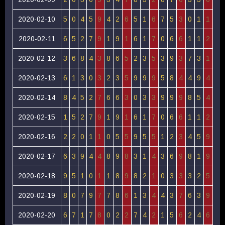
2020-02-10
5
0
4
5
9
4
2
6
5
1
6
7
5
3
0
1
1
2020-02-11
6
5
2
7
9
1
9
1
6
1
7
0
6
6
1
1
2
2020-02-12
3
6
8
4
3
8
6
5
2
3
5
3
9
3
7
3
1
2020-02-13
6
1
3
0
3
2
3
5
9
9
9
5
8
4
4
9
4
2020-02-14
8
4
5
2
7
6
6
3
0
3
3
9
9
9
8
5
4
2020-02-15
1
5
2
7
9
1
9
1
6
1
7
0
6
6
1
1
2
2020-02-16
2
2
0
1
1
0
5
5
9
5
5
1
2
3
4
5
9
2020-02-17
6
3
9
4
4
8
9
8
3
1
4
3
6
9
8
1
9
2020-02-18
9
5
1
0
1
1
8
9
8
2
1
0
3
3
3
2
5
2020-02-19
8
0
7
9
7
7
8
6
1
3
4
4
3
7
6
3
9
2020-02-20
6
7
1
7
8
0
2
2
7
4
2
1
5
6
2
4
6