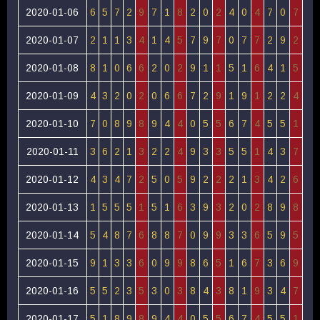
2020-01-06
6
5
7
2
9
7
1
8
2
0
2
4
0
4
7
0
7
2020-01-07
2
1
1
3
4
1
4
5
7
9
7
0
7
7
2
9
2
2020-01-08
8
1
0
6
6
2
0
2
9
1
1
5
1
6
4
1
5
2020-01-09
4
3
2
0
2
0
6
6
7
2
9
1
9
1
2
2
4
2020-01-10
7
0
8
9
8
9
4
4
0
5
5
6
7
4
5
5
1
2020-01-11
3
6
2
1
3
2
2
4
9
3
3
5
5
1
4
3
7
2020-01-12
4
3
4
7
2
5
0
5
9
2
2
2
1
3
4
2
6
2020-01-13
1
5
5
5
1
5
1
6
3
9
3
2
0
2
8
9
8
2020-01-14
5
4
8
7
6
8
8
7
0
9
9
3
3
6
5
9
5
2020-01-15
9
1
3
3
6
0
9
9
8
6
5
1
6
7
3
6
9
2020-01-16
5
5
2
3
5
3
0
3
8
4
3
8
1
9
3
4
7
2020-01-17
5
1
8
9
8
9
4
4
0
5
5
6
7
4
5
5
1