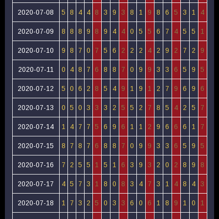
2020-07-08
5
8
4
4
8
3
9
3
8
1
9
8
6
5
3
1
4
2020-07-09
8
8
8
9
8
9
4
4
0
5
5
6
7
4
5
5
1
2020-07-10
9
8
7
0
7
5
6
2
2
2
4
2
9
2
7
2
9
2020-07-11
0
4
8
7
6
8
8
7
0
9
9
3
3
6
5
9
5
2020-07-12
5
0
6
2
8
5
4
9
1
9
1
2
7
9
6
9
6
2020-07-13
0
5
0
3
3
3
2
5
5
2
7
8
5
4
2
5
7
2020-07-14
1
4
7
7
5
6
9
6
1
1
2
9
6
6
6
1
7
2020-07-15
8
7
8
7
6
8
8
7
0
9
9
3
3
6
5
9
5
2020-07-16
7
2
5
5
1
5
1
6
3
9
3
2
0
2
8
9
8
2020-07-17
4
5
7
3
1
8
0
8
3
4
7
3
1
4
8
4
3
2020-07-18
1
7
3
2
5
0
3
3
6
0
6
1
8
9
1
0
1