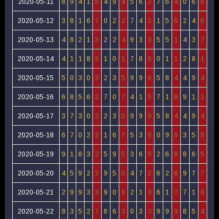
2020-05-11
8
9
4
1
5
4
9
4
5
6
2
7
6
4
0
6
6
2020-05-12
3
8
1
6
7
0
2
2
7
4
2
1
5
6
2
4
6
2020-05-13
4
8
2
1
3
2
2
4
9
3
3
5
5
1
4
3
7
2020-05-14
4
1
1
8
9
1
0
1
7
8
6
0
1
1
2
8
1
2020-05-15
5
0
3
0
3
2
3
5
9
9
9
5
8
4
4
9
4
2020-05-16
6
8
5
6
2
7
0
7
4
1
5
7
1
8
9
1
1
2020-05-17
3
7
3
0
3
2
3
5
9
9
9
5
8
4
4
9
4
2020-05-18
6
7
0
2
2
1
6
7
5
3
8
0
9
9
3
5
8
2020-05-19
9
1
8
3
2
5
9
5
3
6
9
2
6
8
8
6
5
2020-05-20
4
5
9
2
2
9
5
5
4
7
2
6
2
8
9
7
7
2020-05-21
2
9
9
3
3
9
0
9
2
1
3
6
1
7
7
1
8
2020-05-22
8
3
5
2
7
6
6
3
0
3
3
9
9
9
8
5
4