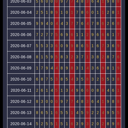
2020-06-03
5
6
0
0
0
9
7
7
4
8
3
6
4
1
9
8
8
2020-06-04
2
5
1
8
9
1
0
1
7
8
6
0
1
1
2
8
1
2020-06-05
9
9
4
0
4
4
3
7
7
6
4
7
8
6
2
6
8
2020-06-06
7
2
7
7
5
6
9
6
1
1
2
9
6
6
6
1
7
2020-06-07
5
5
3
3
6
0
9
9
8
6
5
1
6
7
3
6
9
2020-06-08
8
1
5
9
5
8
3
2
3
7
1
3
8
2
8
7
6
2020-06-09
1
7
9
4
4
8
9
8
3
1
4
3
6
9
8
1
9
2020-06-10
6
8
7
5
3
8
5
4
3
5
8
3
2
5
5
3
8
2020-06-11
2
6
1
4
5
1
3
4
9
6
6
0
8
8
4
6
1
2020-06-12
8
3
0
0
0
9
7
7
4
8
3
6
4
1
9
8
8
2020-06-13
8
6
5
1
6
5
5
1
4
5
9
2
2
4
9
5
5
2020-06-14
5
2
5
5
1
5
1
6
3
9
3
2
0
2
8
9
8