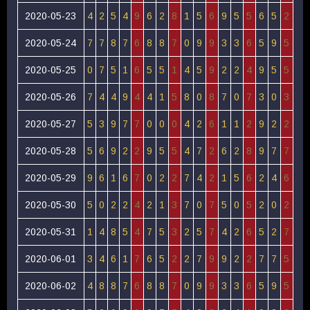
2020-05-23
4
2
5
4
9
6
2
8
1
5
6
9
5
5
6
5
2
2020-05-24
7
7
8
7
6
8
8
7
0
9
9
3
3
6
5
9
5
2020-05-25
0
7
5
1
6
5
5
1
4
5
9
2
2
4
9
5
5
2020-05-26
7
4
4
9
4
4
1
5
8
0
8
7
0
7
3
0
3
2020-05-27
5
3
9
7
7
0
0
0
4
2
6
1
1
2
9
2
2
2020-05-28
5
6
9
2
2
9
5
5
4
7
2
6
2
8
9
7
7
2020-05-29
9
6
1
6
7
0
2
2
7
4
2
1
5
6
2
4
6
2020-05-30
5
0
2
2
4
2
1
3
7
0
7
5
0
5
2
0
2
2020-05-31
1
4
8
5
4
7
5
3
2
5
7
4
2
6
5
2
7
2020-06-01
3
4
6
1
7
6
5
2
2
7
9
9
2
2
7
7
5
2020-06-02
4
8
8
7
6
8
8
7
0
9
9
3
3
6
5
9
5