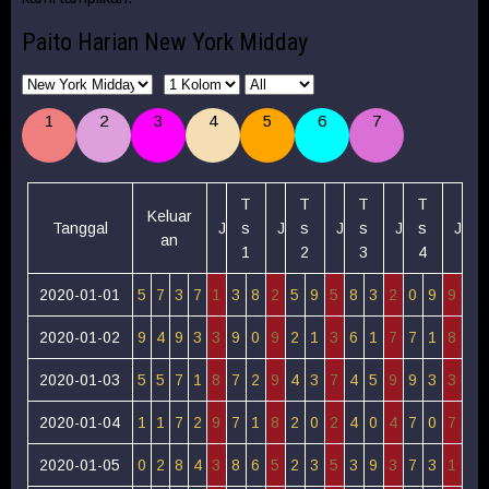
Paito Harian New York Midday
1
2
3
4
5
6
7
T
T
T
T
Keluar
Tanggal
J
s
J
s
J
s
J
s
J
an
1
2
3
4
2020-01-01
5
7
3
7
1
3
8
2
5
9
5
8
3
2
0
9
9
2020-01-02
9
4
9
3
3
9
0
9
2
1
3
6
1
7
7
1
8
2020-01-03
5
5
7
1
8
7
2
9
4
3
7
4
5
9
9
3
3
2020-01-04
1
1
7
2
9
7
1
8
2
0
2
4
0
4
7
0
7
2020-01-05
0
2
8
4
3
8
6
5
2
3
5
3
9
3
7
3
1