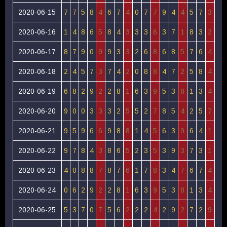
2020-06-15
7
7
5
8
4
6
7
4
0
7
7
9
4
4
5
7
3
2020-06-16
1
4
8
6
5
8
4
3
3
3
6
3
7
1
8
3
2
2020-06-17
8
7
9
0
9
9
3
3
2
6
8
6
8
5
7
6
4
2020-06-18
2
4
5
7
3
7
4
2
0
8
8
4
7
2
5
8
4
2020-06-19
6
8
2
9
2
2
8
1
6
3
9
5
3
8
1
3
4
2020-06-20
9
0
0
3
3
3
2
5
5
2
7
8
5
4
2
5
7
2020-06-21
9
5
9
6
6
9
8
8
1
4
5
6
3
9
6
4
1
2020-06-22
9
7
8
4
3
8
6
5
2
3
5
3
9
3
7
3
1
2020-06-23
4
0
8
8
7
8
7
6
1
7
8
3
4
7
6
7
4
2020-06-24
0
6
2
9
2
2
8
1
6
3
9
5
3
8
1
3
4
2020-06-25
5
3
7
0
7
5
6
2
2
2
4
2
9
2
7
2
9