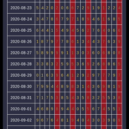
2020-08-23
5
4
2
0
2
0
6
6
7
2
9
1
9
1
2
2
4
2020-08-24
3
4
7
8
6
7
9
7
1
8
9
4
6
1
6
8
5
2020-08-25
6
4
4
1
5
4
9
4
5
6
2
7
6
4
0
6
6
2020-08-26
1
8
7
9
7
7
8
6
1
3
4
4
3
7
6
3
9
2020-08-27
5
8
9
9
9
9
1
1
3
0
3
6
0
6
8
0
8
2020-08-28
3
3
8
3
2
5
9
5
3
6
9
2
6
8
8
6
5
2020-08-29
0
1
6
3
9
6
4
1
2
9
2
9
7
7
7
9
7
2020-08-30
7
9
9
4
4
8
9
8
3
1
4
3
6
9
8
1
9
2020-08-31
7
1
7
5
3
8
5
4
3
5
8
3
2
5
5
3
8
2020-09-01
4
6
8
9
8
9
4
4
0
5
5
6
7
4
5
5
1
2020-09-02
9
6
7
6
4
8
1
9
4
0
4
3
0
3
9
0
9