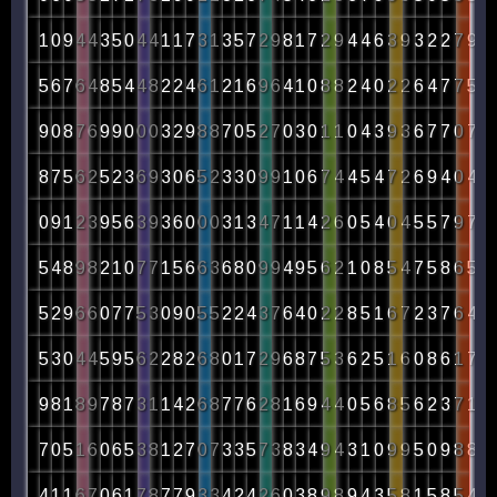
1
0
9
4
4
3
5
0
4
4
1
1
7
3
1
3
5
7
2
9
8
1
7
2
9
4
4
6
3
9
3
2
2
7
9
5
6
7
6
4
8
5
4
4
8
2
2
4
6
1
2
1
6
9
6
4
1
0
8
8
2
4
0
2
2
6
4
7
7
5
9
0
8
7
6
9
9
0
0
0
3
2
9
8
8
7
0
5
2
7
0
3
0
1
1
0
4
3
9
3
6
7
7
0
7
8
7
5
6
2
5
2
3
6
9
3
0
6
5
2
3
3
0
9
9
1
0
6
7
4
4
5
4
7
2
6
9
4
0
4
0
9
1
2
3
9
5
6
3
9
3
6
0
0
0
3
1
3
4
7
1
1
4
2
6
0
5
4
0
4
5
5
7
9
7
5
4
8
9
8
2
1
0
7
7
1
5
6
6
3
6
8
0
9
9
4
9
5
6
2
1
0
8
5
4
7
5
8
6
5
5
2
9
6
6
0
7
7
5
3
0
9
0
5
5
2
2
4
3
7
6
4
0
2
2
8
5
1
6
7
2
3
7
6
4
5
3
0
4
4
5
9
5
6
2
2
8
2
6
8
0
1
7
2
9
6
8
7
5
3
6
2
5
1
6
0
8
6
1
7
9
8
1
8
9
7
8
7
3
1
1
4
2
6
8
7
7
6
2
8
1
6
9
4
4
0
5
6
8
5
6
2
3
7
1
7
0
5
1
6
0
6
5
3
8
1
2
7
0
7
3
3
5
7
3
8
3
4
9
4
3
1
0
9
9
5
0
9
8
8
4
1
1
6
7
0
6
1
7
8
7
7
9
3
3
4
2
4
2
6
0
3
8
9
8
9
4
3
5
8
1
5
8
5
4