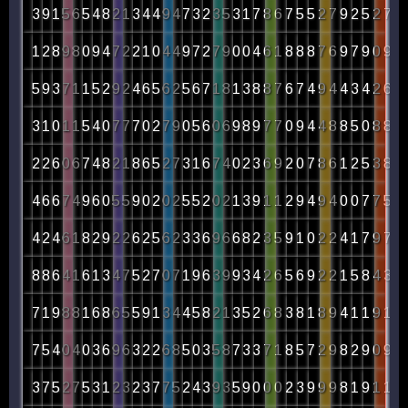
3
9
1
5
6
5
4
8
2
1
3
4
4
9
4
7
3
2
3
5
3
1
7
8
6
7
5
5
2
7
9
2
5
2
7
1
2
8
9
8
0
9
4
7
2
2
1
0
4
4
9
7
2
7
9
0
0
4
6
1
8
8
8
7
6
9
7
9
0
9
5
9
3
7
1
1
5
2
9
2
4
6
5
6
2
5
6
7
1
8
1
3
8
8
7
6
7
4
9
4
4
3
4
2
6
3
1
0
1
1
5
4
0
7
7
7
0
2
7
9
0
5
6
0
6
9
8
9
7
7
0
9
4
4
8
8
5
0
8
8
2
2
6
0
6
7
4
8
2
1
8
6
5
2
7
3
1
6
7
4
0
2
3
6
9
2
0
7
8
6
1
2
5
3
8
4
6
6
7
4
9
6
0
5
5
9
0
2
0
2
5
5
2
0
2
1
3
9
1
1
2
9
4
9
4
0
0
7
7
5
4
2
4
6
1
8
2
9
2
2
6
2
5
6
2
3
3
6
9
6
6
8
2
3
5
9
1
0
2
2
4
1
7
9
7
8
8
6
4
1
6
1
3
4
7
5
2
7
0
7
1
9
6
3
9
9
3
4
2
6
5
6
9
2
2
1
5
8
4
3
7
1
9
8
8
1
6
8
6
5
5
9
1
3
4
4
5
8
2
1
3
5
2
6
8
3
8
1
8
9
4
1
1
9
1
7
5
4
0
4
0
3
6
9
6
3
2
2
6
8
5
0
3
5
8
7
3
3
7
1
8
5
7
2
9
8
2
9
0
9
3
7
5
2
7
5
3
1
2
3
2
3
7
7
5
2
4
3
9
3
5
9
0
0
0
2
3
9
9
9
8
1
9
1
1