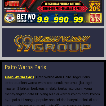
Paito Warna Paris
Paito Warna Paris
, Data Warna Atau Paito Togel Paris
terbaru tarikan warna warni toto untuk merumus jitu togel
master. Silahkan berkreasi melalui tarikan jitu disini. yang
menayangkan data 6D yang bisa di warnai kolom demi kolom
nya, paito ini sangat populer saat ini dan banyak sekali di cari
para togeler untuk menarik paito 6D dan merumus togel.