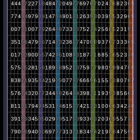
4
4
4
3
7
2
2
7
1
8
4
8
4
7
2
0
4
9
7
7
6
9
7
0
7
0
2
4
2
6
8
2
3
6
9
7
7
4
9
4
9
7
9
0
9
1
4
7
6
4
9
0
1
0
1
2
6
3
9
3
0
3
9
5
5
3
2
9
0
9
0
0
7
3
1
0
0
7
2
9
2
6
4
4
8
7
3
3
0
3
7
5
2
2
4
2
5
6
8
5
2
3
1
9
1
3
5
1
5
6
4
7
9
6
6
7
1
4
8
3
2
3
6
1
7
4
7
0
8
8
9
3
7
0
7
3
3
3
6
9
0
1
7
5
3
9
0
0
5
5
7
4
2
4
6
1
0
8
4
3
1
8
7
3
1
6
8
5
1
6
5
2
3
3
6
5
7
5
0
5
2
8
1
5
6
1
8
9
8
8
9
5
2
1
3
7
5
9
7
7
9
8
0
9
9
9
4
7
8
6
8
3
8
2
1
9
3
5
8
4
2
1
9
0
9
0
7
7
9
7
6
6
6
9
6
1
5
5
7
3
8
0
7
0
7
5
7
6
7
4
3
2
0
7
7
3
4
4
4
8
2
6
4
9
4
3
9
8
2
1
1
9
3
9
3
8
5
6
6
3
8
1
1
9
1
7
9
4
9
4
5
3
1
3
4
6
1
5
2
7
4
2
1
2
3
1
0
0
6
6
3
4
2
4
6
3
9
1
8
9
3
4
5
0
5
0
2
9
9
9
5
1
7
5
3
9
3
3
0
3
2
0
3
6
9
5
5
7
3
1
7
9
0
6
6
9
4
0
0
0
6
9
7
9
7
3
1
3
7
1
8
3
4
9
4
2
1
9
8
8
4
7
5
9
5