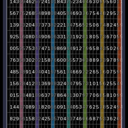
1
4
3
6
9
4
6
2
5
7
2
4
1
0
1
8
4
3
2
5
2
3
4
0
4
6
3
0
9
9
5
6
0
1
1
5
6
7
7
5
2
6
8
5
4
8
9
8
0
8
4
0
5
8
4
6
9
3
3
6
7
5
4
4
8
2
9
5
2
7
1
3
9
3
3
2
0
4
3
7
3
7
3
8
2
2
2
1
3
4
7
5
6
5
2
5
0
6
7
4
8
2
4
5
9
9
2
5
1
6
0
8
0
4
4
9
0
6
0
6
3
3
1
2
3
1
9
2
8
1
8
0
5
7
3
6
7
0
5
5
0
0
5
9
5
7
5
3
4
7
4
7
1
8
9
8
6
9
4
4
9
1
2
7
9
6
5
8
4
3
5
0
2
6
8
7
6
3
5
8
3
0
2
0
2
1
5
8
7
6
6
0
0
5
5
5
7
3
0
3
8
8
9
3
3
9
7
8
9
8
4
8
5
3
8
9
1
4
0
4
0
4
1
6
7
5
6
1
3
4
6
6
9
2
2
2
6
5
1
6
0
7
5
9
5
1
5
6
2
8
4
1
2
8
1
3
6
9
8
8
3
2
4
0
4
7
9
5
7
3
1
0
1
5
6
2
5
5
4
9
0
1
5
3
8
4
8
1
8
9
6
3
7
9
7
8
6
4
6
1
3
0
7
9
7
7
0
6
8
5
8
1
0
9
9
1
4
4
3
7
0
8
9
1
1
8
2
0
6
6
0
9
1
3
4
0
5
3
4
7
6
2
5
3
8
5
2
4
9
4
8
2
9
6
6
1
5
8
3
2
4
2
5
0
5
7
0
4
8
3
7
4
6
0
6
6
8
7
5
3
3
6
2
0
2