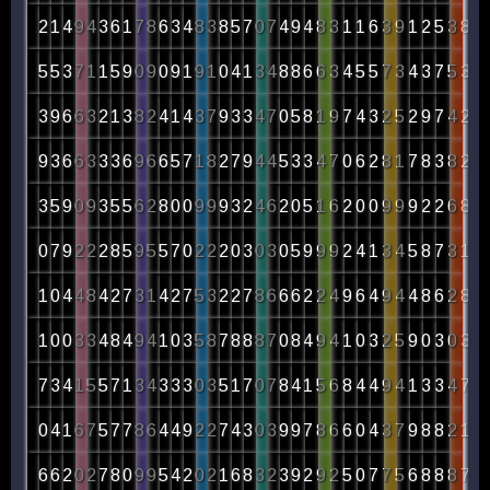
2
1
4
9
4
3
6
1
7
8
6
3
4
8
3
8
5
7
0
7
4
9
4
8
3
1
1
6
3
9
1
2
5
3
8
5
5
3
7
1
1
5
9
0
9
0
9
1
9
1
0
4
1
3
4
8
8
6
6
3
4
5
5
7
3
4
3
7
5
3
3
9
6
6
3
2
1
3
8
2
4
1
4
3
7
9
3
3
4
7
0
5
8
1
9
7
4
3
2
5
2
9
7
4
2
9
3
6
6
3
3
3
6
9
6
6
5
7
1
8
2
7
9
4
4
5
3
3
4
7
0
6
2
8
1
7
8
3
8
2
3
5
9
0
9
3
5
5
6
2
8
0
0
9
9
9
3
2
4
6
2
0
5
1
6
2
0
0
9
9
9
2
2
6
8
0
7
9
2
2
2
8
5
9
5
5
7
0
2
2
2
0
3
0
3
0
5
9
9
9
2
4
1
3
4
5
8
7
3
1
1
0
4
4
8
4
2
7
3
1
4
2
7
5
3
2
2
7
8
6
6
6
2
2
4
9
6
4
9
4
4
8
6
2
8
1
0
0
3
3
4
8
4
9
4
1
0
3
5
8
7
8
8
8
7
0
8
4
9
4
1
0
3
2
5
9
0
3
0
3
7
3
4
1
5
5
7
1
3
4
3
3
3
0
3
5
1
7
0
7
8
4
1
5
6
8
4
4
9
4
1
3
3
4
7
0
4
1
6
7
5
7
7
8
6
4
4
9
2
2
7
4
3
0
3
9
9
7
8
6
6
0
4
3
7
9
8
8
2
1
6
6
2
0
2
7
8
0
9
9
5
4
2
0
2
1
6
8
3
2
3
9
2
9
2
5
0
7
7
5
6
8
8
8
7