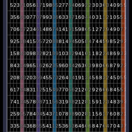
5
2
3
7
1
0
5
6
1
7
1
9
8
6
5
2
7
7
6
4
0
6
9
2
2
3
0
3
0
3
4
0
9
5
5
3
5
6
6
3
0
7
7
0
7
9
9
3
3
6
6
3
3
4
7
1
6
0
4
4
0
3
1
1
2
1
0
5
5
1
7
0
6
1
7
2
3
4
6
1
4
8
6
7
4
1
4
1
9
1
5
9
8
6
5
1
2
7
2
9
4
9
0
7
7
9
2
5
3
8
4
1
5
0
5
7
2
0
8
8
8
1
4
9
4
5
0
5
8
4
7
4
4
5
9
8
5
2
9
2
1
5
8
4
3
0
9
8
3
2
8
2
1
8
9
1
0
3
8
2
9
4
1
0
1
1
8
2
2
4
8
6
9
3
3
8
4
3
1
4
9
6
5
1
6
2
6
2
3
5
9
6
0
4
4
2
6
3
0
3
9
8
0
6
6
8
7
9
2
2
2
0
8
4
3
2
0
3
6
9
4
5
5
7
3
2
6
4
0
4
1
9
1
3
4
5
6
8
3
2
4
5
0
5
5
6
1
7
6
4
8
3
1
1
2
5
1
5
4
9
7
7
0
6
6
2
1
2
0
2
9
2
6
0
6
8
4
5
5
1
7
4
1
3
4
5
7
8
0
8
7
1
1
5
6
3
1
9
8
8
2
1
2
8
1
5
9
1
2
3
4
8
3
9
3
2
5
9
5
5
7
8
4
0
4
5
4
3
7
1
0
7
8
9
8
9
0
2
8
1
1
5
6
1
7
6
0
8
2
1
3
3
5
8
4
3
6
8
6
5
5
4
1
1
2
5
3
6
6
3
6
4
6
0
6
8
4
7
6
4
7
0
4
3
7