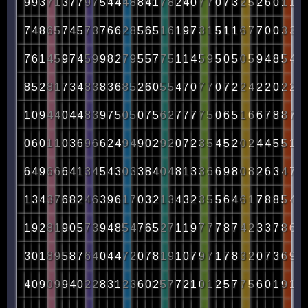
9
9
3
7
1
3
7
7
9
7
5
4
4
4
8
8
4
1
7
8
2
4
0
7
7
0
7
3
2
5
2
6
0
1
1
7
4
8
6
5
7
4
5
7
3
7
6
6
2
8
5
6
5
1
6
1
9
7
3
1
5
1
1
6
7
7
0
0
3
3
7
6
1
4
5
9
7
4
5
9
9
8
2
7
9
5
5
7
7
5
1
1
4
5
9
5
0
5
0
5
9
4
8
5
4
8
5
2
8
1
7
3
4
8
3
8
3
6
8
5
2
6
0
5
5
4
7
0
7
7
0
7
2
2
4
2
2
0
2
2
1
0
9
4
4
0
4
4
8
3
9
7
5
0
5
0
7
5
6
2
7
7
7
7
5
0
6
5
1
6
6
7
8
8
7
0
6
0
1
1
0
3
6
9
6
6
2
4
9
4
9
0
2
9
2
0
7
2
3
5
4
5
2
0
2
4
4
5
5
1
6
4
9
6
6
6
4
1
3
4
5
4
3
0
3
3
8
4
0
4
8
1
3
3
6
6
9
8
0
8
2
6
3
4
7
1
3
4
3
7
6
8
2
4
6
3
9
6
1
7
0
3
2
1
3
4
3
2
3
5
5
6
4
6
1
7
8
8
5
4
1
9
2
8
1
9
0
5
7
3
9
4
8
5
4
7
6
5
2
7
1
1
9
7
7
7
8
7
4
2
3
3
7
8
6
3
0
1
8
9
5
8
7
6
4
0
4
4
7
2
0
7
8
1
9
1
0
7
9
7
1
7
8
3
2
0
7
3
6
9
4
0
9
0
9
9
4
0
2
2
8
3
1
2
3
6
0
2
5
7
7
2
1
0
1
2
5
7
7
5
6
0
1
9
1