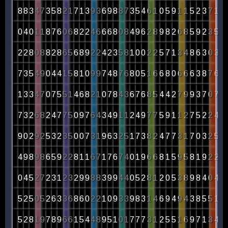
8
8
3
4
7
3
5
8
2
1
7
1
3
9
3
6
9
8
8
7
3
5
4
6
1
0
5
9
1
1
5
2
3
7
1
0
4
0
1
1
8
7
6
0
6
8
2
2
4
6
6
6
8
0
8
4
9
6
2
8
9
8
2
6
8
5
9
2
3
5
2
2
8
0
8
8
2
8
6
5
6
8
9
2
2
4
2
3
5
8
1
0
0
2
2
5
7
1
3
4
8
6
3
0
3
7
3
5
4
9
0
4
4
1
5
8
1
0
9
9
7
4
8
7
6
8
0
5
1
6
6
8
0
6
6
6
3
8
7
6
1
3
3
4
7
0
7
5
5
1
4
6
8
2
1
0
7
8
4
3
6
7
6
8
5
4
4
2
7
9
9
3
7
0
7
7
3
2
6
8
2
4
7
7
5
0
9
7
6
4
3
4
9
1
1
2
4
9
7
7
5
9
1
1
2
7
5
2
2
4
9
0
2
9
2
5
3
2
3
5
0
0
7
3
1
9
6
3
2
5
1
7
3
8
2
4
7
7
3
1
7
0
3
2
5
4
9
8
9
8
6
5
9
2
2
8
1
1
6
7
1
7
6
7
4
0
1
9
6
6
8
1
5
9
5
8
1
9
2
2
0
4
5
2
7
2
3
1
2
3
2
9
9
8
8
3
9
9
4
4
0
5
2
8
1
2
0
5
3
8
9
8
4
0
4
5
2
5
0
5
2
6
3
3
6
8
6
0
2
2
1
0
9
3
3
9
8
3
1
4
6
9
4
9
4
3
8
5
5
1
5
2
8
1
9
7
8
9
6
6
1
5
4
4
8
9
5
1
0
1
7
7
7
3
1
2
5
5
1
6
9
7
1
3
4