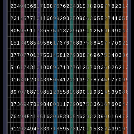
2
3
4
9
4
3
6
6
1
7
1
0
8
7
6
7
6
2
2
4
3
1
5
3
8
9
8
9
7
7
8
2
3
1
4
2
3
1
4
5
7
7
1
0
1
1
6
0
9
9
2
9
3
2
5
0
8
6
6
3
6
5
5
2
7
4
1
0
5
5
8
0
5
9
5
9
1
1
7
8
6
5
7
5
3
1
3
7
2
9
6
3
9
1
1
2
5
6
9
6
9
9
0
4
4
1
5
1
3
4
9
8
5
4
9
5
8
6
1
7
3
7
6
9
6
8
3
7
5
3
8
4
9
7
7
7
0
9
2
2
3
7
7
0
7
7
0
1
6
7
5
5
1
4
5
8
1
2
7
9
3
0
8
7
6
9
6
7
5
3
4
8
3
3
6
5
1
6
1
7
4
3
1
0
1
0
0
6
9
6
7
1
0
7
7
6
1
2
5
7
0
8
3
6
9
2
6
2
1
3
0
1
6
3
9
6
2
0
4
4
3
9
5
0
5
4
1
2
0
2
1
3
9
7
7
8
7
4
5
9
7
7
0
9
9
8
9
7
0
7
8
8
7
2
9
8
5
1
2
3
5
5
8
1
9
8
9
0
1
1
9
3
1
4
5
3
9
0
8
8
8
7
3
6
9
4
7
0
9
9
8
4
8
0
8
1
1
7
2
9
0
6
7
5
3
3
6
1
6
7
6
0
0
4
4
7
6
4
9
4
5
4
1
4
5
1
6
3
0
3
5
3
8
6
5
4
6
3
9
3
2
3
9
0
9
1
6
4
7
2
6
1
2
9
2
4
9
4
8
3
3
9
7
1
8
5
9
5
7
3
1
7
0
1
1
5
3
2
2
4
3
9
1
9
1