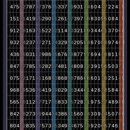
4
7
5
6
2
7
8
7
9
7
3
7
6
8
5
3
3
7
2
9
9
3
1
3
4
6
0
4
3
7
2
2
4
1
5
1
5
1
0
1
4
1
9
5
5
2
9
0
1
1
2
6
1
6
7
3
9
7
1
8
8
3
0
5
5
0
8
4
1
5
9
1
2
6
8
1
6
3
7
1
5
2
2
0
2
1
1
4
8
3
3
2
1
8
9
3
4
4
6
1
3
7
0
0
0
9
3
2
2
4
2
3
7
0
7
2
7
1
3
4
3
2
9
4
4
2
0
5
8
4
6
7
0
8
8
9
7
4
0
4
4
3
6
9
6
0
3
1
1
2
9
8
6
0
6
6
7
6
2
8
8
7
7
9
7
6
9
4
4
8
8
1
1
9
1
8
4
7
9
7
7
8
5
1
6
2
8
2
5
7
4
8
1
3
4
8
0
8
3
2
3
9
1
5
6
5
0
3
7
1
0
7
5
6
2
1
7
1
9
1
1
6
8
4
3
8
6
8
9
8
7
8
6
0
6
6
0
1
7
8
2
5
1
4
5
9
6
8
1
9
5
3
6
0
6
4
1
9
0
9
0
2
9
6
6
3
4
4
6
1
4
2
6
2
8
5
8
4
4
8
5
6
5
1
6
1
1
2
5
7
7
1
7
8
6
8
3
3
2
5
7
2
8
2
1
9
7
5
2
7
4
8
9
8
8
8
4
2
6
8
2
7
3
6
9
9
4
4
0
4
3
8
6
4
1
5
6
0
4
4
3
0
9
4
4
5
0
7
8
6
8
0
4
7
2
8
3
5
2
7
5
7
3
2
5
3
4
9
4
4
6
7
5
7
3
9
2
0
6
6
7
4
6
1
7