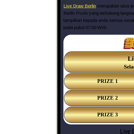
Live Draw Berlin
merupakan situs pe
Berlin Pools yang terhubung langsu
tampilkan kepada anda semua secara
pada pukul 07:00 WIB.
Live 