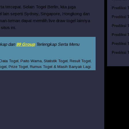
ta tercepat. Selain Togel Berlin, kita juga
Prediksi 
l lain seperti Sydney, Singapore, Hongkong dan
Prediksi 
eman-teman dapat memilih live draw togel lainnya
Prediksi 
itus ini.
Prediksi 
Prediksi 
ngkap dan
99 Group
Terlengkap Serta Menu
Prediksi 
Data Togel, Paito Warna, Statistik Togel, Result Togel,
ogel, Prize Togel, Rumus Togel & Masih Banyak Lagi.