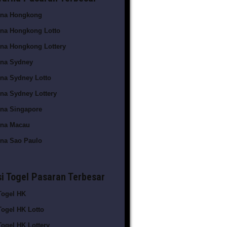
rna Hongkong
rna Hongkong Lotto
rna Hongkong Lottery
rna Sydney
na Sydney Lotto
na Sydney Lottery
rna Singapore
rna Macau
rna Sao Paulo
i Togel Pasaran Terbesar
Togel HK
Togel HK Lotto
Togel HK Lottery