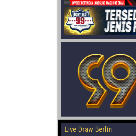
Live Draw Berlin