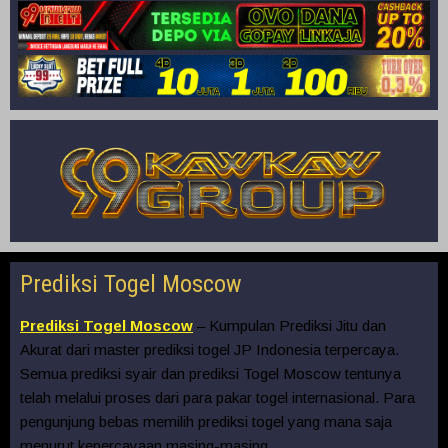
Prediksi Togel Moscow
Prediksi Togel Moscow
– Kumpulan Prediksi Jitu dan
Akurat dari master prediksi togel JP Indonesia terpercaya.
Semua prediksi syair dan prediksi Togel Moscow tentunya
telah melalui proses dari para pakar togel internasional. Para
pengunjung bebas memilih prediksi togel yang mana saja
menurut kepercayaan masing-masing.