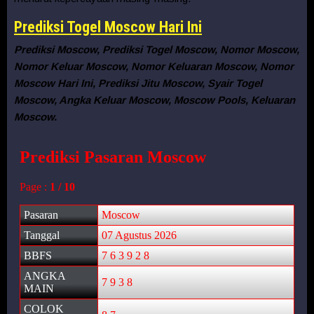
Prediksi Togel Moscow
Hari Ini
Prediksi Moscow, Prediksi Togel Moscow, Nomor Moscow,
Nomor Keluar Moscow, Nomor Keluaran Moscow, Nomor
Moscow Hari Ini, Prediksi Jitu Moscow, Syair Togel
Moscow, Angka Keluar Moscow, Moscow Pools, Keluaran
Moscow.