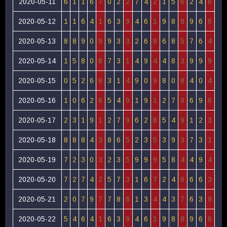
2020-05-11
6
1
1
6
7
0
2
2
7
4
2
1
5
6
2
4
6
2020-05-12
1
1
6
4
1
6
3
9
4
6
1
9
8
8
9
6
6
2020-05-13
8
8
9
0
9
9
3
3
2
6
8
6
8
5
7
6
4
2020-05-14
1
5
8
0
8
7
3
1
4
9
4
4
8
3
9
9
9
2020-05-15
0
5
2
6
8
3
1
4
9
0
9
8
0
8
4
0
4
2020-05-16
1
0
6
2
8
5
4
9
1
9
1
2
7
9
6
9
6
2020-05-17
2
3
1
9
1
2
7
9
6
2
8
5
4
9
1
2
3
2020-05-18
8
8
8
4
3
8
6
5
2
3
5
3
9
3
7
3
1
2020-05-19
7
2
3
0
3
2
3
5
9
9
9
5
8
4
4
9
4
2020-05-20
7
2
7
4
2
5
7
3
1
6
7
2
4
6
6
6
3
2020-05-21
2
0
7
9
7
7
8
6
1
3
4
4
3
7
6
3
9
2020-05-22
5
4
6
4
1
6
3
9
4
6
1
9
8
8
9
6
6