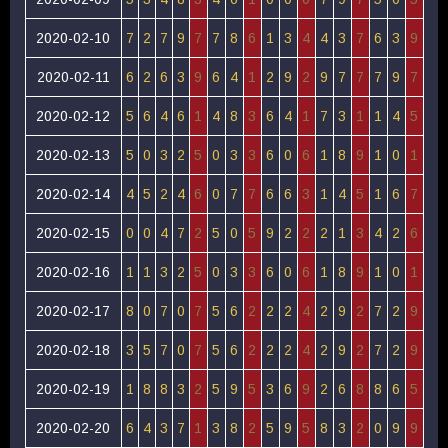
2020-02-10
7
2
7
9
7
7
8
6
1
3
4
4
3
7
6
3
9
2020-02-11
6
2
6
3
9
6
4
1
2
9
2
9
7
7
7
9
7
2020-02-12
5
6
4
6
1
4
8
3
6
4
1
7
3
1
1
4
5
2020-02-13
5
0
3
2
5
0
3
3
6
0
6
1
8
9
1
0
1
2020-02-14
4
5
2
4
6
0
7
7
6
6
3
1
4
5
1
6
7
2020-02-15
0
0
4
7
2
5
0
5
9
2
2
2
1
3
4
2
6
2020-02-16
1
1
3
2
5
0
3
3
6
0
6
1
8
9
1
0
1
2020-02-17
8
0
7
0
7
5
6
2
2
2
4
2
9
2
7
2
9
2020-02-18
3
5
7
0
7
5
6
2
2
2
4
2
9
2
7
2
9
2020-02-19
1
8
8
3
2
5
9
5
3
6
9
2
6
8
8
6
5
2020-02-20
6
4
3
7
1
3
8
2
5
9
5
8
3
2
0
9
9