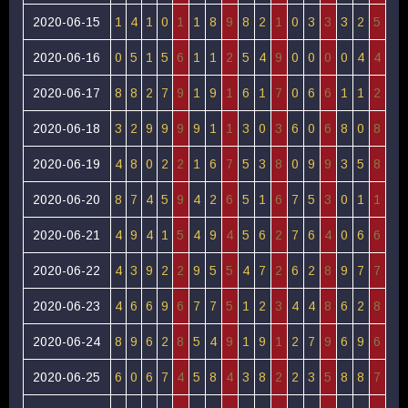
2020-06-15
1
4
1
0
1
1
8
9
8
2
1
0
3
3
3
2
5
2020-06-16
0
5
1
5
6
1
1
2
5
4
9
0
0
0
0
4
4
2020-06-17
8
8
2
7
9
1
9
1
6
1
7
0
6
6
1
1
2
2020-06-18
3
2
9
9
9
9
1
1
3
0
3
6
0
6
8
0
8
2020-06-19
4
8
0
2
2
1
6
7
5
3
8
0
9
9
3
5
8
2020-06-20
8
7
4
5
9
4
2
6
5
1
6
7
5
3
0
1
1
2020-06-21
4
9
4
1
5
4
9
4
5
6
2
7
6
4
0
6
6
2020-06-22
4
3
9
2
2
9
5
5
4
7
2
6
2
8
9
7
7
2020-06-23
4
6
6
9
6
7
7
5
1
2
3
4
4
8
6
2
8
2020-06-24
8
9
6
2
8
5
4
9
1
9
1
2
7
9
6
9
6
2020-06-25
6
0
6
7
4
5
8
4
3
8
2
2
3
5
8
8
7