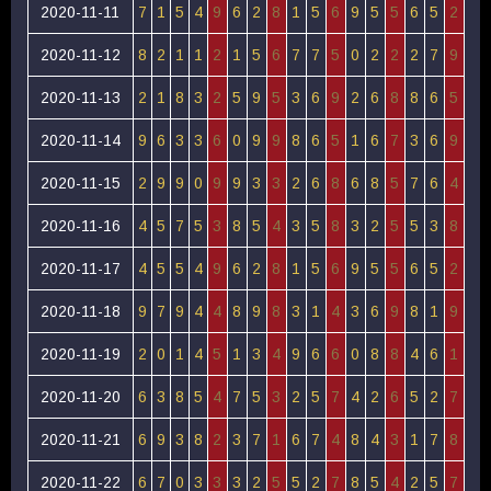
2020-11-11
7
1
5
4
9
6
2
8
1
5
6
9
5
5
6
5
2
2020-11-12
8
2
1
1
2
1
5
6
7
7
5
0
2
2
2
7
9
2020-11-13
2
1
8
3
2
5
9
5
3
6
9
2
6
8
8
6
5
2020-11-14
9
6
3
3
6
0
9
9
8
6
5
1
6
7
3
6
9
2020-11-15
2
9
9
0
9
9
3
3
2
6
8
6
8
5
7
6
4
2020-11-16
4
5
7
5
3
8
5
4
3
5
8
3
2
5
5
3
8
2020-11-17
4
5
5
4
9
6
2
8
1
5
6
9
5
5
6
5
2
2020-11-18
9
7
9
4
4
8
9
8
3
1
4
3
6
9
8
1
9
2020-11-19
2
0
1
4
5
1
3
4
9
6
6
0
8
8
4
6
1
2020-11-20
6
3
8
5
4
7
5
3
2
5
7
4
2
6
5
2
7
2020-11-21
6
9
3
8
2
3
7
1
6
7
4
8
4
3
1
7
8
2020-11-22
6
7
0
3
3
3
2
5
5
2
7
8
5
4
2
5
7