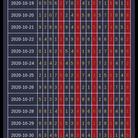
2020-10-19
0
5
5
6
2
7
0
7
4
1
5
7
1
8
9
1
1
2020-10-20
1
2
0
7
7
2
4
6
5
8
4
5
7
3
0
8
8
2020-10-21
9
2
8
9
8
9
4
4
0
5
5
6
7
4
5
5
1
2020-10-22
6
4
9
1
1
9
9
9
0
6
6
6
6
3
5
6
2
2020-10-23
0
1
6
2
8
5
4
9
1
9
1
2
7
9
6
9
6
2020-10-24
4
2
4
2
6
4
5
9
9
7
7
7
2
9
4
7
2
2020-10-25
2
1
1
7
8
0
2
2
7
4
2
1
5
6
2
4
6
2020-10-26
9
9
9
3
3
9
0
9
2
1
3
6
1
7
7
1
8
2020-10-27
5
2
3
3
6
0
9
9
8
6
5
1
6
7
3
6
9
2020-10-28
0
8
1
4
5
1
3
4
9
6
6
0
8
8
4
6
1
2020-10-29
0
3
8
2
1
5
3
8
1
0
1
2
8
1
6
0
6
2020-10-30
6
3
4
6
1
4
8
3
6
4
1
7
3
1
1
4
5