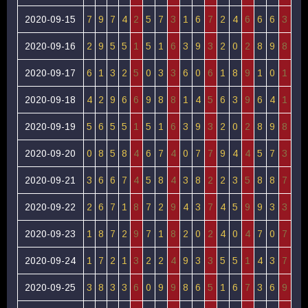
2020-09-15
7
9
7
4
2
5
7
3
1
6
7
2
4
6
6
6
3
2020-09-16
2
9
5
5
1
5
1
6
3
9
3
2
0
2
8
9
8
2020-09-17
6
1
3
2
5
0
3
3
6
0
6
1
8
9
1
0
1
2020-09-18
4
2
9
6
6
9
8
8
1
4
5
6
3
9
6
4
1
2020-09-19
5
6
5
5
1
5
1
6
3
9
3
2
0
2
8
9
8
2020-09-20
0
8
5
8
4
6
7
4
0
7
7
9
4
4
5
7
3
2020-09-21
3
6
6
7
4
5
8
4
3
8
2
2
3
5
8
8
7
2020-09-22
2
6
7
1
8
7
2
9
4
3
7
4
5
9
9
3
3
2020-09-23
1
8
7
2
9
7
1
8
2
0
2
4
0
4
7
0
7
2020-09-24
1
7
2
1
3
2
2
4
9
3
3
5
5
1
4
3
7
2020-09-25
3
8
3
3
6
0
9
9
8
6
5
1
6
7
3
6
9