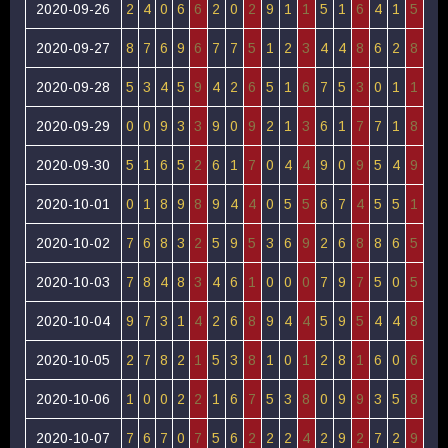
2020-09-26
2
4
0
6
6
2
0
2
9
1
1
5
1
6
4
1
5
2020-09-27
8
7
6
9
6
7
7
5
1
2
3
4
4
8
6
2
8
2020-09-28
5
3
4
5
9
4
2
6
5
1
6
7
5
3
0
1
1
2020-09-29
0
0
9
3
3
9
0
9
2
1
3
6
1
7
7
1
8
2020-09-30
5
1
6
5
2
6
1
7
0
4
4
9
0
9
5
4
9
2020-10-01
0
1
8
9
8
9
4
4
0
5
5
6
7
4
5
5
1
2020-10-02
7
6
8
3
2
5
9
5
3
6
9
2
6
8
8
6
5
2020-10-03
7
8
4
8
3
4
6
1
0
0
0
7
9
7
5
0
5
2020-10-04
9
7
3
1
4
2
6
8
9
4
4
5
9
5
4
4
8
2020-10-05
2
7
8
2
1
5
3
8
1
0
1
2
8
1
6
0
6
2020-10-06
1
0
0
2
2
1
6
7
5
3
8
0
9
9
3
5
8
2020-10-07
7
6
7
0
7
5
6
2
2
2
4
2
9
2
7
2
9