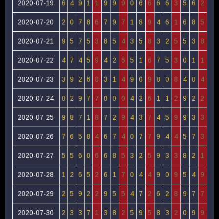
2020-07-19
6
4
9
1
1
9
9
9
0
6
6
6
6
3
5
6
2
2020-07-20
2
0
7
8
6
7
9
7
1
8
9
4
6
1
6
8
5
2020-07-21
9
5
7
5
3
8
5
4
3
5
8
3
2
5
5
3
8
2020-07-22
4
7
4
5
9
4
2
6
5
1
6
7
5
3
0
1
1
2020-07-23
3
9
2
6
8
3
1
4
9
0
9
8
0
8
4
0
4
2020-07-24
0
2
9
7
7
0
0
0
4
2
6
1
1
2
9
2
2
2020-07-25
9
8
7
1
8
7
2
9
4
3
7
4
5
9
9
3
3
2020-07-26
7
6
5
8
4
6
7
4
0
7
7
9
4
4
5
7
3
2020-07-27
5
5
6
0
6
6
8
5
3
2
5
9
3
3
8
2
1
2020-07-28
1
2
6
5
2
6
1
7
0
4
4
9
0
9
5
4
9
2020-07-29
2
5
9
2
2
9
5
5
4
7
2
6
2
8
9
7
7
2020-07-30
2
3
3
7
1
3
8
2
5
9
5
8
3
2
0
9
9