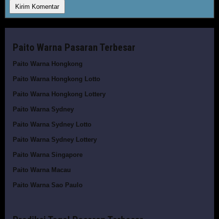
Paito Warna Pasaran Terbesar
Paito Warna Hongkong
Paito Warna Hongkong Lotto
Paito Warna Hongkong Lottery
Paito Warna Sydney
Paito Warna Sydney Lotto
Paito Warna Sydney Lottery
Paito Warna Singapore
Paito Warna Macau
Paito Warna Sao Paulo