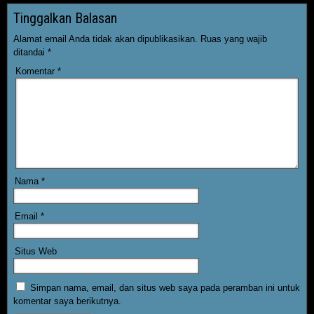
Tinggalkan Balasan
Alamat email Anda tidak akan dipublikasikan.
Ruas yang wajib
ditandai
*
Komentar
*
Nama
*
Email
*
Situs Web
Simpan nama, email, dan situs web saya pada peramban ini untuk
komentar saya berikutnya.