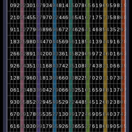
0
9
2
9
2
3
0
1
6
7
9
3
4
9
4
8
1
4
1
5
0
7
8
6
5
6
1
9
0
9
5
9
8
1
9
2
1
0
5
5
4
5
5
2
7
9
7
0
2
2
4
4
6
0
6
5
4
1
6
7
1
7
5
7
3
5
8
8
0
8
9
1
1
1
2
7
7
9
6
6
8
9
6
9
6
6
7
2
2
4
6
2
6
4
1
4
6
8
5
4
3
5
2
9
2
1
8
3
2
5
9
8
0
4
4
4
7
0
4
4
5
6
9
6
6
1
1
8
5
4
1
3
9
4
4
9
1
6
2
8
2
6
6
5
2
8
9
1
3
4
2
0
0
3
3
3
6
1
4
5
8
2
9
0
9
9
7
2
4
6
0
1
6
6
3
9
2
6
7
4
3
5
1
0
1
1
6
8
4
3
7
4
2
3
5
1
0
8
8
7
4
3
8
2
1
0
6
6
3
9
1
2
8
8
7
9
6
0
1
1
8
1
3
6
9
6
6
0
3
3
8
2
2
5
7
0
2
0
1
1
0
7
3
8
2
0
6
1
2
3
4
8
3
3
6
0
4
2
7
9
0
6
6
6
3
2
5
1
0
1
6
5
9
8
8
1
3
7
0
7
9
3
0
5
5
8
5
2
0
2
9
4
5
4
9
5
2
9
2
2
4
4
8
5
4
5
1
2
6
8
2
3
8
0
8
6
7
0
9
9
1
7
8
6
5
5
3
5
2
7
1
3
0
9
9
1
7
2
4
6
9
0
5
8
4
0
3
7
4
2
6
1
6
4
1
0
3
0
9
9
1
7
9
5
5
9
2
6
6
3
6
5
5
2
7
6
1
8
0
8
9
0
5
0
5