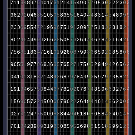
7
1
1
3
4
8
3
7
6
4
0
1
7
3
1
2
1
4
1
5
4
9
0
7
7
0
5
3
0
3
2
2
3
0
3
3
8
2
9
2
0
4
6
8
5
1
0
5
0
5
8
3
5
5
1
6
4
0
4
4
8
3
1
4
5
4
8
9
9
9
2
3
3
6
9
5
5
4
7
2
1
9
6
9
6
7
5
1
9
1
2
8
9
7
7
5
1
8
3
2
3
1
8
2
1
8
0
2
4
6
4
4
9
0
9
2
6
6
2
8
5
0
5
7
3
3
6
9
4
4
6
7
8
4
3
1
6
4
2
6
7
5
6
8
5
1
8
3
4
7
1
6
1
0
1
9
2
8
0
8
7
9
9
3
3
6
5
9
2
2
8
5
8
0
8
9
0
5
5
1
9
7
7
8
6
8
3
6
8
5
7
6
5
2
7
1
7
5
0
5
2
9
4
9
4
2
6
5
6
2
0
4
1
0
1
3
1
8
3
2
1
4
8
4
3
6
8
7
9
7
8
4
3
9
3
5
9
7
9
7
3
5
8
2
1
1
9
1
3
4
6
5
7
5
3
8
4
4
3
7
7
8
2
0
2
0
7
6
7
4
8
5
0
6
6
3
2
7
6
4
1
5
6
9
6
5
7
2
2
4
5
0
0
6
6
7
8
0
2
2
2
6
4
9
4
4
0
1
4
5
6
2
0
0
0
0
2
7
3
1
2
4
7
7
5
0
0
0
8
8
8
4
4
9
4
6
1
8
0
8
0
5
8
4
3
4
0
1
4
5
7
0
1
3
4
2
3
9
0
9
3
1
9
3
3
0
8
5
9
5
2
6
9
8
8
1
5
1
8
9
9
9
1
2
3