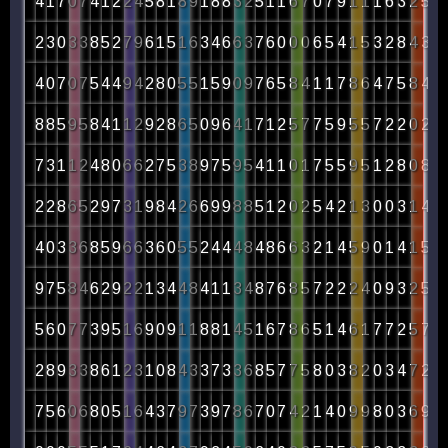
4
1
7
0
7
4
1
2
2
4
5
8
1
8
9
1
8
8
3
2
5
1
1
6
7
0
7
9
1
1
1
6
3
2
5
2
3
0
3
3
8
5
2
7
9
6
1
5
1
6
3
4
6
6
3
7
6
0
0
0
6
5
4
1
5
3
2
8
4
3
4
0
7
0
7
5
4
4
9
4
2
8
0
5
5
1
5
9
0
9
7
6
5
8
4
1
1
7
8
6
4
7
5
8
4
8
8
5
9
5
8
4
1
1
2
9
2
8
6
5
0
9
6
4
1
7
1
2
5
7
7
5
9
5
5
7
2
2
0
2
7
3
1
1
2
4
8
0
6
6
2
7
5
3
8
9
7
5
9
5
4
1
1
0
1
7
5
5
9
5
1
2
8
0
8
2
2
8
6
5
2
9
7
3
1
9
8
4
2
6
6
9
9
8
8
5
1
2
0
2
5
4
2
1
3
0
0
3
1
4
4
0
3
3
6
8
5
9
6
6
3
6
0
5
5
2
4
4
4
8
4
8
6
6
3
2
1
4
5
9
0
1
4
1
5
9
7
5
8
4
6
2
9
2
2
1
3
4
4
8
4
1
1
3
4
8
7
6
8
5
7
2
2
2
4
0
9
3
2
5
5
6
0
7
7
3
9
5
1
6
9
0
9
1
1
8
8
1
4
5
1
6
7
8
6
5
1
4
6
1
7
7
2
5
7
2
8
9
3
3
8
6
1
2
3
1
0
8
4
3
3
7
3
3
6
8
5
7
7
5
8
0
3
8
2
0
3
4
7
2
7
5
6
0
6
8
0
5
1
6
4
3
7
9
7
3
9
7
8
6
7
0
7
4
2
1
4
0
9
9
8
0
3
6
9