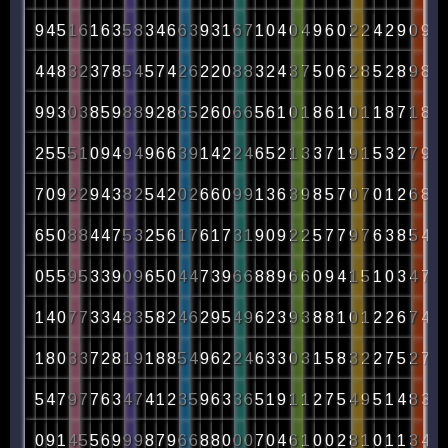
9
4
5
1
6
1
6
3
5
8
3
4
6
6
3
9
3
1
6
7
1
0
4
0
4
9
6
0
2
2
4
2
9
0
9
4
4
8
3
2
3
7
8
5
4
5
7
4
2
6
2
2
0
8
8
3
2
4
3
7
5
0
6
2
8
5
2
8
9
8
9
9
3
0
3
8
5
9
8
8
9
2
8
6
5
2
6
0
6
6
5
6
1
0
1
8
6
1
0
1
1
8
7
1
8
2
5
5
5
1
0
9
4
9
4
9
6
6
3
9
1
4
2
2
4
6
5
2
1
3
3
7
1
9
1
5
3
2
7
9
7
0
9
2
2
9
4
3
8
2
5
4
2
0
2
6
6
0
9
9
1
3
6
3
9
8
5
7
0
7
0
1
2
6
8
6
5
0
8
8
4
4
7
5
3
2
5
6
1
7
6
1
7
3
1
9
0
9
2
2
5
7
7
9
7
6
3
8
5
4
0
5
5
9
5
3
3
9
0
9
6
5
0
4
4
7
3
9
6
6
8
8
9
6
6
0
9
4
1
5
1
0
3
4
7
1
4
0
7
7
3
3
4
8
3
5
8
2
4
6
2
9
5
4
9
6
2
3
9
3
8
8
1
0
1
2
2
6
7
4
1
8
0
3
3
7
2
8
1
9
1
8
8
5
4
9
6
2
2
4
6
3
3
0
3
1
5
8
3
2
2
7
5
2
7
5
4
7
9
7
7
6
3
4
7
4
1
2
3
5
9
6
3
3
6
5
1
9
1
1
2
7
5
4
9
5
1
4
8
3
0
9
1
4
5
5
6
9
9
9
8
7
9
6
6
8
8
0
0
0
7
0
4
6
1
0
0
2
8
1
0
1
1
3
4