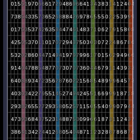
0
1
5
5
1
9
7
0
6
6
6
1
7
2
9
4
8
6
9
6
6
4
1
3
4
3
8
3
1
4
1
2
4
0
4
7
3
8
5
4
3
3
5
7
3
6
5
2
6
8
8
8
4
2
6
9
7
8
6
5
5
5
0
2
2
5
3
9
9
9
0
1
7
5
3
5
3
7
4
2
6
3
5
8
4
4
7
4
6
1
4
8
3
7
1
0
6
2
7
9
1
5
8
0
8
4
2
5
0
5
3
7
0
1
1
0
1
7
0
7
2
9
4
3
7
5
0
3
0
3
0
7
2
2
4
8
6
7
8
6
5
3
2
0
2
8
6
0
4
4
7
1
4
9
4
1
9
7
9
7
9
9
6
1
7
0
1
5
6
2
9
4
9
6
6
9
1
4
0
4
7
8
8
5
4
8
7
7
0
7
3
0
7
0
7
3
6
0
4
4
6
7
9
1
1
4
3
9
3
3
6
4
0
8
8
9
3
4
7
2
3
5
6
2
8
7
6
0
2
2
1
5
6
8
5
4
8
9
9
9
6
4
5
7
3
4
0
3
0
3
4
2
2
7
9
5
5
1
4
5
2
7
4
9
4
2
4
5
5
1
6
6
9
9
9
1
8
7
1
8
2
9
3
8
2
6
5
5
2
7
2
9
3
5
8
0
5
2
5
7
1
1
5
0
5
5
4
0
9
9
0
7
9
4
4
4
7
3
9
3
6
8
4
3
7
5
2
3
1
4
8
8
7
5
3
0
9
9
6
6
1
8
7
3
1
1
2
4
3
7
3
8
6
4
1
3
4
2
2
4
4
1
2
6
8
0
5
4
0
4
8
7
1
1
2
3
2
8
8
7
8
6
8
7
6