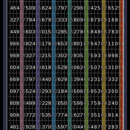
4
6
4
3
7
5
0
9
5
5
6
2
4
6
1
7
9
7
9
7
2
9
6
6
3
4
2
5
2
7
6
5
2
5
7
3
2
7
0
7
7
8
4
2
6
6
7
9
2
2
3
3
3
2
5
8
0
9
0
9
8
7
0
8
8
1
6
8
4
3
4
4
9
9
9
6
0
3
6
9
0
1
5
8
4
2
8
5
9
5
2
7
8
6
5
8
4
8
6
5
7
8
3
0
3
9
6
6
7
4
8
2
4
2
6
1
7
6
3
9
6
5
3
9
3
8
0
1
6
7
6
4
7
0
7
1
1
0
6
6
9
6
8
0
8
3
2
7
5
3
2
1
5
1
6
3
0
2
9
2
8
3
5
2
7
5
9
3
3
6
9
9
8
2
1
0
0
4
8
3
2
3
4
9
4
6
1
8
7
6
5
2
8
5
4
0
6
2
0
2
5
0
7
6
4
3
1
0
5
5
6
6
9
3
3
7
9
7
6
4
4
4
0
2
2
6
2
9
1
1
3
9
4
0
4
2
3
1
6
7
3
3
2
7
9
0
9
7
7
5
5
2
4
8
3
2
9
3
9
3
1
8
4
9
4
5
0
6
8
5
9
5
3
0
3
2
0
0
3
3
8
0
8
9
8
4
9
9
2
2
2
2
8
3
2
0
5
0
7
7
5
9
6
4
1
7
5
9
4
4
2
4
0
1
1
9
0
6
6
3
7
7
2
5
7
5
3
5
2
7
7
7
4
6
1
6
2
7
9
7
3
5
1
0
1
9
1
4
2
6
4
6
1
1
2
9
2
8
2
1
3
7
0
5
5
5
9
7
5
3
0
4
4
9
4
4
8
7
9
7
2
8
3
7
1