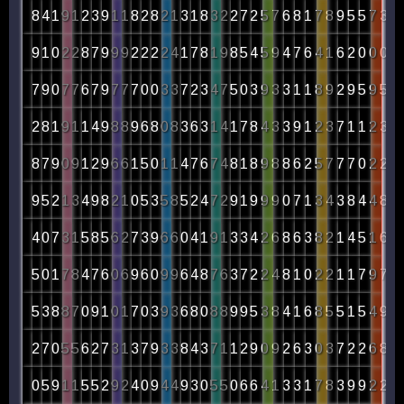
8
4
1
9
1
2
3
9
1
1
8
2
8
2
1
3
1
8
3
2
2
7
2
5
7
6
8
1
7
8
9
5
5
7
3
9
1
0
2
2
8
7
9
9
9
2
2
2
2
4
1
7
8
1
9
8
5
4
5
9
4
7
6
4
1
6
2
0
0
0
7
9
0
7
7
6
7
9
7
7
7
0
0
3
3
7
2
3
4
7
5
0
3
9
3
3
1
1
8
9
2
9
5
9
5
2
8
1
9
1
1
4
9
8
8
9
6
8
0
8
3
6
3
1
4
1
7
8
4
3
3
9
1
2
3
7
1
1
2
3
8
7
9
0
9
1
2
9
6
6
1
5
0
1
1
4
7
6
7
4
8
1
8
9
8
8
6
2
5
7
7
7
0
2
2
9
5
2
1
3
4
9
8
2
1
0
5
3
5
8
5
2
4
7
2
9
1
9
9
9
0
7
1
3
4
3
8
4
4
8
4
0
7
3
1
5
8
5
6
2
7
3
9
6
6
0
4
1
9
1
3
3
4
2
6
8
6
3
8
2
1
4
5
1
6
5
0
1
7
8
4
7
6
0
6
9
6
0
9
9
6
4
8
7
6
3
7
2
2
4
8
1
0
2
2
1
1
7
9
7
5
3
8
8
7
0
9
1
0
1
7
0
3
9
3
6
8
0
8
8
9
9
5
3
8
4
1
6
8
5
5
1
5
4
9
2
7
0
5
5
6
2
7
3
1
3
7
9
3
3
8
4
3
7
1
1
2
9
0
9
2
6
3
0
3
7
2
2
6
8
0
5
9
1
1
5
5
2
9
2
4
0
9
4
4
9
3
0
5
5
0
6
6
4
1
3
3
1
7
8
3
9
9
2
2