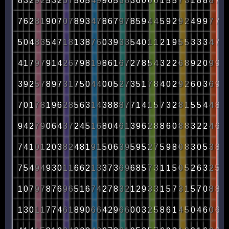
8
3
2
9
2
5
3
2
5
7
5
6
5
4
9
9
6
5
3
8
3
6
0
0
0
1
5
5
7
3
1
8
8
8
7
7
6
2
8
1
9
0
7
0
7
8
9
3
4
7
8
6
7
9
7
8
5
9
4
4
5
9
2
9
2
4
9
9
7
7
5
0
4
8
3
5
4
7
1
8
1
3
8
7
6
0
3
9
3
3
5
4
0
1
1
2
1
9
5
5
3
3
3
4
7
4
1
7
9
7
9
1
4
2
6
7
9
8
1
9
8
6
1
6
7
2
7
8
5
4
3
2
2
6
8
9
2
0
9
9
3
9
2
5
7
8
9
7
3
1
7
5
0
4
4
0
0
5
2
7
3
5
1
7
8
4
0
2
9
2
6
0
3
6
9
7
0
1
7
8
1
9
6
2
8
5
6
3
1
4
3
8
8
8
7
7
1
4
1
5
7
3
2
8
1
5
5
4
4
8
9
4
2
7
9
0
6
4
3
7
2
4
5
1
6
8
0
4
6
1
3
9
6
2
8
8
6
0
8
8
3
2
2
4
6
7
4
1
0
1
2
0
3
8
2
4
8
1
9
1
5
0
6
3
9
5
9
5
2
7
5
9
8
0
8
3
0
5
3
8
7
5
4
9
4
9
3
0
1
1
6
6
2
1
3
3
7
3
6
9
6
8
5
7
3
1
1
5
0
5
2
6
3
2
5
1
0
7
9
7
8
7
6
9
6
5
1
6
7
4
2
7
8
3
2
1
2
9
3
3
1
5
7
3
1
5
7
0
8
8
1
3
0
1
1
7
7
4
6
1
8
9
0
6
6
4
2
9
6
6
0
0
3
2
5
8
6
1
4
5
0
4
6
0
6