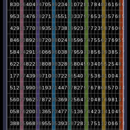
8
3
0
6
6
4
0
4
9
4
7
0
5
4
9
2
3
4
6
1
0
7
2
8
1
7
8
4
8
3
6
1
6
0
6
9
5
3
3
6
4
7
6
2
8
2
7
1
3
4
5
5
1
2
3
3
3
7
9
7
6
5
3
9
3
5
7
6
8
5
4
2
9
1
1
7
7
0
8
8
9
3
5
5
1
7
3
8
1
9
9
2
3
4
7
7
2
3
5
8
7
6
0
0
0
8
4
6
6
3
8
9
2
6
8
7
2
0
8
8
0
2
4
4
8
5
9
6
7
4
7
5
5
6
2
7
6
9
5
5
5
8
4
9
4
2
9
1
5
6
0
6
6
9
6
0
3
8
8
7
9
5
9
3
3
8
5
6
3
9
3
8
5
2
7
6
2
2
2
4
8
2
2
1
3
8
0
8
9
8
3
2
8
6
5
8
0
4
5
9
3
4
0
5
5
2
5
4
8
3
1
7
7
9
7
4
3
9
0
9
7
1
0
0
0
7
2
2
4
6
5
4
0
7
7
5
3
6
4
1
0
0
4
3
7
5
1
2
8
1
9
9
0
6
6
1
9
3
7
1
4
4
7
0
7
8
2
7
9
7
6
7
8
0
8
5
7
0
4
4
5
6
0
7
7
9
6
2
5
7
8
7
2
3
5
3
6
9
2
2
5
6
4
7
2
0
4
8
7
6
9
8
1
3
4
0
5
8
7
6
2
0
0
1
1
3
6
5
7
3
4
7
7
7
5
1
3
6
7
4
4
2
3
1
4
1
0
4
5
9
3
8
8
6
5
9
6
8
9
8
9
5
5
0
5
3
9
3
5
8
7
2
8
2
1
7
5
1
1
2
0
6
6
7
4