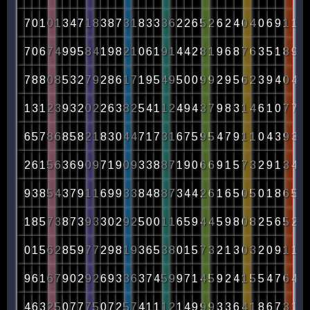
7
0
1
0
1
3
4
7
1
8
3
8
7
3
1
8
3
3
3
6
2
2
6
5
2
6
2
4
0
4
0
6
9
1
1
7
0
6
7
4
9
9
5
8
4
1
9
8
2
1
0
6
1
9
1
4
4
2
8
1
9
6
8
7
6
3
5
1
8
9
7
8
8
0
8
5
3
2
7
9
2
8
6
1
7
1
9
5
4
9
5
0
0
9
9
2
9
5
6
2
3
9
4
0
4
1
3
1
2
3
9
3
2
0
2
2
6
3
8
2
5
4
1
1
2
4
9
4
3
7
9
8
3
1
4
6
1
0
7
7
6
5
7
8
6
8
5
8
2
1
8
3
0
4
4
7
1
7
3
1
6
7
5
9
5
4
7
9
1
1
0
4
3
9
3
2
6
1
5
6
3
6
9
0
9
7
1
9
0
9
3
3
8
8
7
1
9
0
6
6
9
1
5
7
3
2
9
1
3
4
9
3
8
5
4
3
7
9
1
1
6
9
9
3
3
8
4
8
8
7
3
4
4
2
6
1
6
5
0
5
0
1
8
6
5
1
8
5
7
3
8
7
3
9
3
3
0
2
9
2
5
0
0
1
1
6
5
9
4
4
5
9
8
0
8
2
5
6
5
2
0
1
5
6
2
8
5
9
7
7
2
9
8
1
9
3
6
5
3
8
0
1
5
7
3
2
1
3
0
3
2
0
9
1
1
9
6
1
6
7
9
0
2
9
2
6
9
3
3
6
3
7
4
5
9
9
7
1
4
5
9
2
4
1
5
5
4
7
6
4
4
6
3
2
5
0
7
7
7
5
0
7
2
5
7
4
1
1
1
2
1
4
9
9
9
3
3
6
4
1
8
6
7
3
1