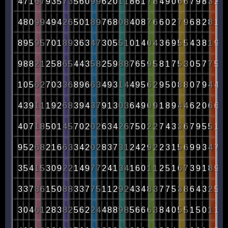
4
7
1
6
7
9
3
5
7
3
5
6
0
9
9
6
2
0
1
1
8
6
1
7
8
4
9
0
6
6
7
9
8
3
2
4
8
0
9
9
4
9
4
2
6
5
0
1
8
9
7
6
8
0
8
4
0
8
7
6
6
0
2
7
9
6
8
2
8
1
8
9
5
9
5
7
0
1
8
9
3
6
3
4
7
3
0
5
5
1
0
1
4
0
4
3
6
9
5
5
4
3
8
1
9
9
8
8
2
1
2
5
8
6
5
4
4
3
5
8
2
5
9
8
8
7
6
5
9
5
8
1
7
5
3
0
5
7
7
5
1
0
5
6
2
7
0
3
3
6
8
9
6
6
3
4
9
3
1
4
4
9
5
6
2
9
5
0
8
8
0
7
9
4
4
4
3
9
1
1
1
9
2
6
8
3
9
4
3
7
9
1
3
0
3
6
4
9
0
9
1
8
9
4
4
6
2
0
6
6
4
0
7
1
8
5
0
1
4
5
7
0
2
0
2
6
3
4
2
6
7
5
0
2
2
7
4
3
3
6
7
9
5
5
1
9
5
2
6
8
2
1
6
6
3
3
4
2
0
2
8
3
7
3
1
2
4
2
9
2
2
3
1
5
6
9
9
3
4
7
3
5
4
1
5
3
0
9
2
2
1
4
9
7
7
2
4
1
3
4
1
6
0
1
1
2
5
1
6
7
3
9
1
8
9
3
3
7
8
6
1
5
0
8
8
3
3
7
7
5
1
1
2
9
2
4
3
4
8
3
7
7
5
3
8
6
4
3
2
5
3
0
4
6
1
2
8
3
8
2
5
6
2
2
4
4
8
8
9
8
5
6
6
6
3
8
4
0
5
5
1
5
0
1
1