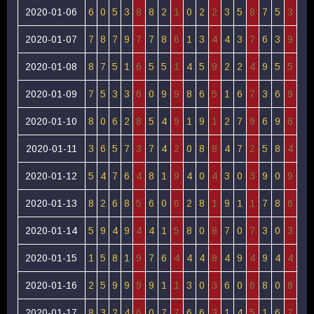
2020-01-06
6
0
5
3
8
8
2
1
0
2
2
3
5
8
7
5
3
2020-01-07
7
8
7
9
7
7
8
6
1
3
4
4
3
7
6
3
9
2020-01-08
8
7
5
1
6
5
5
1
4
5
9
2
2
4
9
5
5
2020-01-09
7
5
3
3
6
0
9
9
8
6
5
1
6
7
3
6
9
2020-01-10
8
0
6
2
8
5
4
9
1
9
1
2
7
9
6
9
6
2020-01-11
3
6
5
7
3
7
4
2
0
8
8
4
7
2
5
8
4
2020-01-12
5
4
7
6
4
8
1
9
4
0
4
3
0
3
9
0
9
2020-01-13
8
2
6
8
5
6
0
6
2
8
1
9
1
1
7
8
6
2020-01-14
5
9
4
9
4
4
1
5
8
0
8
7
0
7
3
0
3
2020-01-15
1
5
8
1
9
7
6
4
4
4
8
4
9
4
9
4
4
2020-01-16
2
5
9
9
9
9
1
1
3
0
3
6
0
6
8
0
8
2020-01-17
8
3
2
4
6
0
7
7
6
6
3
1
4
5
1
6
7