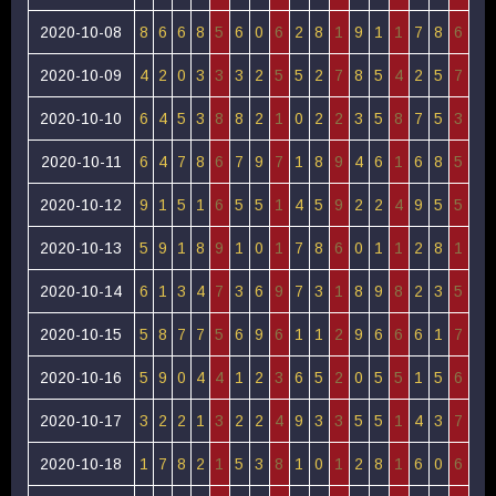
2020-10-08
8
6
6
8
5
6
0
6
2
8
1
9
1
1
7
8
6
2020-10-09
4
2
0
3
3
3
2
5
5
2
7
8
5
4
2
5
7
2020-10-10
6
4
5
3
8
8
2
1
0
2
2
3
5
8
7
5
3
2020-10-11
6
4
7
8
6
7
9
7
1
8
9
4
6
1
6
8
5
2020-10-12
9
1
5
1
6
5
5
1
4
5
9
2
2
4
9
5
5
2020-10-13
5
9
1
8
9
1
0
1
7
8
6
0
1
1
2
8
1
2020-10-14
6
1
3
4
7
3
6
9
7
3
1
8
9
8
2
3
5
2020-10-15
5
8
7
7
5
6
9
6
1
1
2
9
6
6
6
1
7
2020-10-16
5
9
0
4
4
1
2
3
6
5
2
0
5
5
1
5
6
2020-10-17
3
2
2
1
3
2
2
4
9
3
3
5
5
1
4
3
7
2020-10-18
1
7
8
2
1
5
3
8
1
0
1
2
8
1
6
0
6