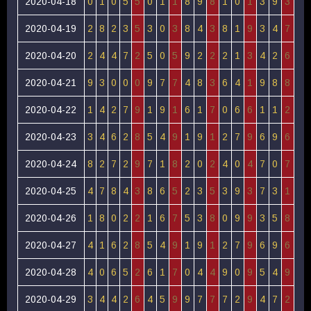
2020-04-18
0
1
0
5
5
0
1
1
8
9
8
1
0
1
3
9
3
2020-04-19
2
8
2
3
5
3
0
3
8
4
3
8
1
9
3
4
7
2020-04-20
2
4
4
7
2
5
0
5
9
2
2
2
1
3
4
2
6
2020-04-21
9
3
0
0
0
9
7
7
4
8
3
6
4
1
9
8
8
2020-04-22
1
4
2
7
9
1
9
1
6
1
7
0
6
6
1
1
2
2020-04-23
3
4
6
2
8
5
4
9
1
9
1
2
7
9
6
9
6
2020-04-24
8
2
7
2
9
7
1
8
2
0
2
4
0
4
7
0
7
2020-04-25
4
7
8
4
3
8
6
5
2
3
5
3
9
3
7
3
1
2020-04-26
1
8
0
2
2
1
6
7
5
3
8
0
9
9
3
5
8
2020-04-27
4
1
6
2
8
5
4
9
1
9
1
2
7
9
6
9
6
2020-04-28
4
0
6
5
2
6
1
7
0
4
4
9
0
9
5
4
9
2020-04-29
3
4
4
2
6
4
5
9
9
7
7
7
2
9
4
7
2