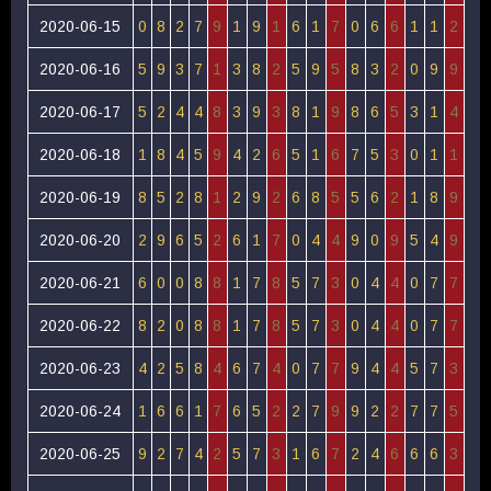
2020-06-15
0
8
2
7
9
1
9
1
6
1
7
0
6
6
1
1
2
2020-06-16
5
9
3
7
1
3
8
2
5
9
5
8
3
2
0
9
9
2020-06-17
5
2
4
4
8
3
9
3
8
1
9
8
6
5
3
1
4
2020-06-18
1
8
4
5
9
4
2
6
5
1
6
7
5
3
0
1
1
2020-06-19
8
5
2
8
1
2
9
2
6
8
5
5
6
2
1
8
9
2020-06-20
2
9
6
5
2
6
1
7
0
4
4
9
0
9
5
4
9
2020-06-21
6
0
0
8
8
1
7
8
5
7
3
0
4
4
0
7
7
2020-06-22
8
2
0
8
8
1
7
8
5
7
3
0
4
4
0
7
7
2020-06-23
4
2
5
8
4
6
7
4
0
7
7
9
4
4
5
7
3
2020-06-24
1
6
6
1
7
6
5
2
2
7
9
9
2
2
7
7
5
2020-06-25
9
2
7
4
2
5
7
3
1
6
7
2
4
6
6
6
3