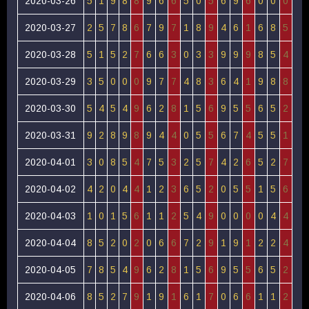
2020-03-26
5
1
9
8
8
9
6
6
5
0
5
6
9
6
0
0
0
2020-03-27
2
5
7
8
6
7
9
7
1
8
9
4
6
1
6
8
5
2020-03-28
5
1
5
2
7
6
6
3
0
3
3
9
9
9
8
5
4
2020-03-29
3
5
0
0
0
9
7
7
4
8
3
6
4
1
9
8
8
2020-03-30
5
4
5
4
9
6
2
8
1
5
6
9
5
5
6
5
2
2020-03-31
9
2
8
9
8
9
4
4
0
5
5
6
7
4
5
5
1
2020-04-01
3
0
8
5
4
7
5
3
2
5
7
4
2
6
5
2
7
2020-04-02
4
2
0
4
4
1
2
3
6
5
2
0
5
5
1
5
6
2020-04-03
1
0
1
5
6
1
1
2
5
4
9
0
0
0
0
4
4
2020-04-04
8
5
2
0
2
0
6
6
7
2
9
1
9
1
2
2
4
2020-04-05
7
8
5
4
9
6
2
8
1
5
6
9
5
5
6
5
2
2020-04-06
8
5
2
7
9
1
9
1
6
1
7
0
6
6
1
1
2