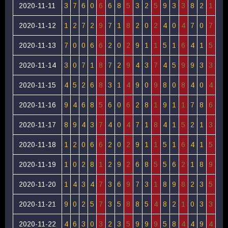
2020-11-11
3
7
6
0
6
6
8
5
3
2
5
9
3
3
8
2
1
2020-11-12
1
2
7
2
9
7
1
8
2
0
2
4
0
4
7
0
7
2020-11-13
7
0
0
6
6
2
0
2
9
1
1
5
1
6
4
1
5
2020-11-14
3
0
7
1
8
7
2
9
4
3
7
4
5
9
9
3
3
2020-11-15
4
5
2
6
8
3
1
4
9
0
9
8
0
8
4
0
4
2020-11-16
9
4
6
8
5
6
0
6
2
8
1
9
1
1
7
8
6
2020-11-17
8
9
4
3
7
4
0
4
7
1
8
4
1
5
2
1
3
2020-11-18
1
2
0
6
6
2
0
2
9
1
1
5
1
6
4
1
5
2020-11-19
1
0
2
8
1
2
9
2
6
8
5
5
6
2
1
8
9
2020-11-20
1
4
3
4
7
3
6
9
7
3
1
8
9
8
2
3
5
2020-11-21
9
0
2
5
7
3
5
8
8
5
4
8
2
1
0
3
3
2020-11-22
4
6
3
0
3
2
3
5
9
9
9
5
8
4
4
9
4