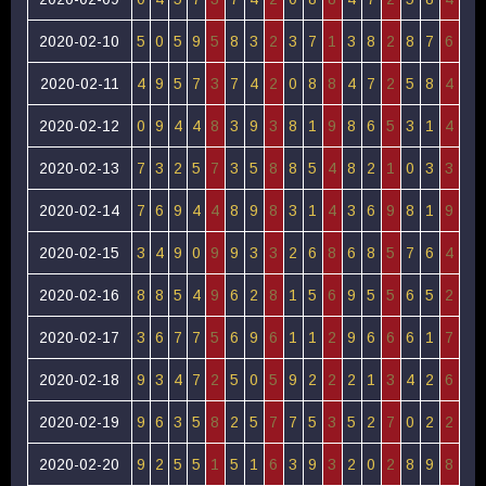
2020-02-10
5
0
5
9
5
8
3
2
3
7
1
3
8
2
8
7
6
2020-02-11
4
9
5
7
3
7
4
2
0
8
8
4
7
2
5
8
4
2020-02-12
0
9
4
4
8
3
9
3
8
1
9
8
6
5
3
1
4
2020-02-13
7
3
2
5
7
3
5
8
8
5
4
8
2
1
0
3
3
2020-02-14
7
6
9
4
4
8
9
8
3
1
4
3
6
9
8
1
9
2020-02-15
3
4
9
0
9
9
3
3
2
6
8
6
8
5
7
6
4
2020-02-16
8
8
5
4
9
6
2
8
1
5
6
9
5
5
6
5
2
2020-02-17
3
6
7
7
5
6
9
6
1
1
2
9
6
6
6
1
7
2020-02-18
9
3
4
7
2
5
0
5
9
2
2
2
1
3
4
2
6
2020-02-19
9
6
3
5
8
2
5
7
7
5
3
5
2
7
0
2
2
2020-02-20
9
2
5
5
1
5
1
6
3
9
3
2
0
2
8
9
8