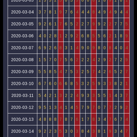
2020-03-04
3
7
8
1
9
7
6
4
4
4
8
4
9
4
9
4
4
2020-03-05
9
2
6
1
7
6
5
2
2
7
9
9
2
2
7
7
5
2020-03-06
4
0
2
8
1
2
9
2
6
8
5
5
6
2
1
8
9
2020-03-07
6
9
2
6
8
3
1
4
9
0
9
8
0
8
4
0
4
2020-03-08
1
5
7
0
7
5
6
2
2
2
4
2
9
2
7
2
9
2020-03-09
5
5
8
5
4
7
5
3
2
5
7
4
2
6
5
2
7
2020-03-10
6
7
6
0
6
6
8
5
3
2
5
9
3
3
8
2
1
2020-03-11
5
4
2
1
3
2
2
4
9
3
3
5
5
1
4
3
7
2020-03-12
9
5
1
3
4
1
4
5
7
9
7
0
7
7
2
9
2
2020-03-13
4
8
8
8
7
8
7
6
1
7
8
3
4
7
6
7
4
2020-03-14
9
2
2
3
5
3
0
3
8
4
3
8
1
9
3
4
7