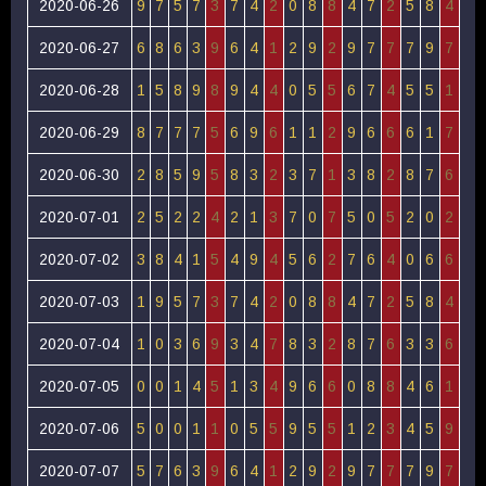
2020-06-26
9
7
5
7
3
7
4
2
0
8
8
4
7
2
5
8
4
2020-06-27
6
8
6
3
9
6
4
1
2
9
2
9
7
7
7
9
7
2020-06-28
1
5
8
9
8
9
4
4
0
5
5
6
7
4
5
5
1
2020-06-29
8
7
7
7
5
6
9
6
1
1
2
9
6
6
6
1
7
2020-06-30
2
8
5
9
5
8
3
2
3
7
1
3
8
2
8
7
6
2020-07-01
2
5
2
2
4
2
1
3
7
0
7
5
0
5
2
0
2
2020-07-02
3
8
4
1
5
4
9
4
5
6
2
7
6
4
0
6
6
2020-07-03
1
9
5
7
3
7
4
2
0
8
8
4
7
2
5
8
4
2020-07-04
1
0
3
6
9
3
4
7
8
3
2
8
7
6
3
3
6
2020-07-05
0
0
1
4
5
1
3
4
9
6
6
0
8
8
4
6
1
2020-07-06
5
0
0
1
1
0
5
5
9
5
5
1
2
3
4
5
9
2020-07-07
5
7
6
3
9
6
4
1
2
9
2
9
7
7
7
9
7