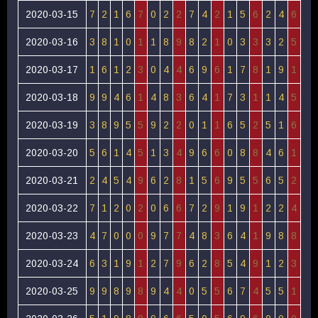
2020-03-15
7
2
1
6
7
0
2
2
7
4
2
1
5
6
2
4
6
2020-03-16
3
8
1
0
1
1
8
9
8
2
1
0
3
3
3
2
5
2020-03-17
1
6
1
2
3
0
4
4
6
9
6
1
7
8
1
9
1
2020-03-18
9
9
4
6
1
4
8
3
6
4
1
7
3
1
1
4
5
2020-03-19
3
8
9
5
5
9
2
2
0
1
1
6
5
2
5
1
6
2020-03-20
5
6
1
4
5
1
3
4
9
6
6
0
8
8
4
6
1
2020-03-21
2
4
5
4
9
6
2
8
1
5
6
9
5
5
6
5
2
2020-03-22
7
1
2
0
2
0
6
6
7
2
9
1
9
1
2
2
4
2020-03-23
4
7
0
0
0
9
7
7
4
8
3
6
4
1
9
8
8
2020-03-24
6
3
1
9
1
2
7
9
6
2
8
5
4
9
1
2
3
2020-03-25
9
9
8
9
8
9
4
4
0
5
5
6
7
4
5
5
1