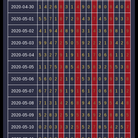
2020-04-30
1
4
2
6
8
3
1
4
9
0
9
8
0
8
4
0
4
2020-05-01
5
5
7
1
8
7
2
9
4
3
7
4
5
9
9
3
3
2020-05-02
4
1
9
4
4
8
9
8
3
1
4
3
6
9
8
1
9
2020-05-03
9
9
4
7
2
5
0
5
9
2
2
2
1
3
4
2
6
2020-05-04
5
3
2
7
9
1
9
1
6
1
7
0
6
6
1
1
2
2020-05-05
1
1
7
5
3
8
5
4
3
5
8
3
2
5
5
3
8
2020-05-06
5
6
0
2
2
1
6
7
5
3
8
0
9
9
3
5
8
2020-05-07
6
7
2
7
9
1
9
1
6
1
7
0
6
6
1
1
2
2020-05-08
7
1
3
1
4
2
6
8
9
4
4
5
9
5
4
4
8
2020-05-09
5
2
8
3
2
5
9
5
3
6
9
2
6
8
8
6
5
2020-05-10
0
2
0
3
3
3
2
5
5
2
7
8
5
4
2
5
7