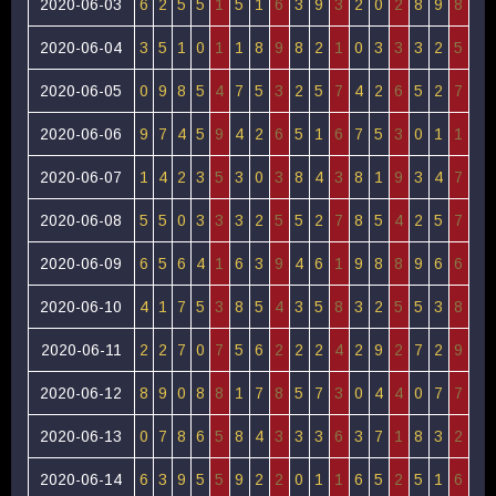
2020-06-03
6
2
5
5
1
5
1
6
3
9
3
2
0
2
8
9
8
2020-06-04
3
5
1
0
1
1
8
9
8
2
1
0
3
3
3
2
5
2020-06-05
0
9
8
5
4
7
5
3
2
5
7
4
2
6
5
2
7
2020-06-06
9
7
4
5
9
4
2
6
5
1
6
7
5
3
0
1
1
2020-06-07
1
4
2
3
5
3
0
3
8
4
3
8
1
9
3
4
7
2020-06-08
5
5
0
3
3
3
2
5
5
2
7
8
5
4
2
5
7
2020-06-09
6
5
6
4
1
6
3
9
4
6
1
9
8
8
9
6
6
2020-06-10
4
1
7
5
3
8
5
4
3
5
8
3
2
5
5
3
8
2020-06-11
2
2
7
0
7
5
6
2
2
2
4
2
9
2
7
2
9
2020-06-12
8
9
0
8
8
1
7
8
5
7
3
0
4
4
0
7
7
2020-06-13
0
7
8
6
5
8
4
3
3
3
6
3
7
1
8
3
2
2020-06-14
6
3
9
5
5
9
2
2
0
1
1
6
5
2
5
1
6