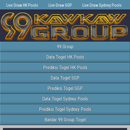
Live Draw HK Pools
Live Draw SGP
Live Draw Sydney Pools
99 Group
Data Togel HK Pools
Prediksi Togel HK Pools
Data Togel SGP
Prediksi Togel SGP
Data Togel Sydney Pools
Prediksi Togel Sydney Pools
Bandar 99 Group Togel