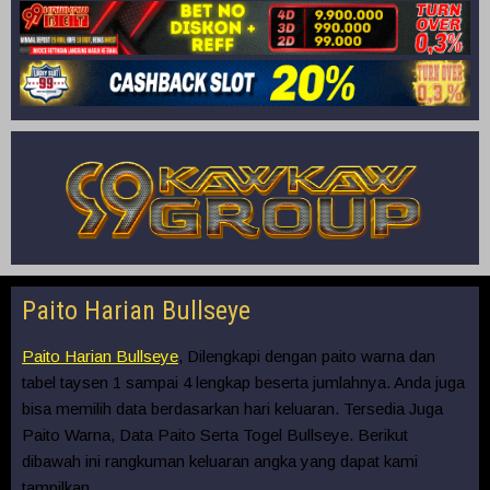
Paito Harian Bullseye
Paito Harian Bullseye
, Dilengkapi dengan paito warna dan
tabel taysen 1 sampai 4 lengkap beserta jumlahnya. Anda juga
bisa memilih data berdasarkan hari keluaran. Tersedia Juga
Paito Warna, Data Paito Serta Togel Bullseye. Berikut
dibawah ini rangkuman keluaran angka yang dapat kami
tampilkan.