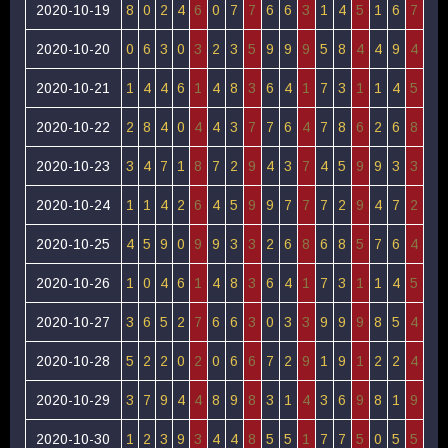
2020-10-19
8
0
2
4
6
0
7
7
6
6
3
1
4
5
1
6
7
2020-10-20
0
6
3
0
3
2
3
5
9
9
9
5
8
4
4
9
4
2020-10-21
1
4
4
6
1
4
8
3
6
4
1
7
3
1
1
4
5
2020-10-22
2
8
4
0
4
4
3
7
7
6
4
7
8
6
2
6
8
2020-10-23
3
4
7
1
8
7
2
9
4
3
7
4
5
9
9
3
3
2020-10-24
1
1
4
2
6
4
5
9
9
7
7
7
2
9
4
7
2
2020-10-25
4
5
9
0
9
9
3
3
2
6
8
6
8
5
7
6
4
2020-10-26
1
0
4
6
1
4
8
3
6
4
1
7
3
1
1
4
5
2020-10-27
3
6
5
2
7
6
6
3
0
3
3
9
9
9
8
5
4
2020-10-28
5
2
2
0
2
0
6
6
7
2
9
1
9
1
2
2
4
2020-10-29
3
7
9
4
4
8
9
8
3
1
4
3
6
9
8
1
9
2020-10-30
1
2
3
9
3
4
4
8
5
5
1
7
7
5
0
5
5