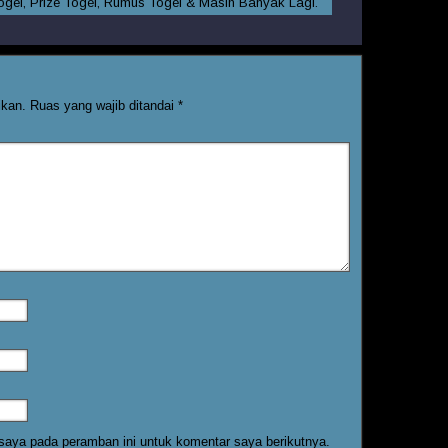
ogel, Prize Togel, Rumus Togel & Masih Banyak Lagi.
ikan.
Ruas yang wajib ditandai
*
saya pada peramban ini untuk komentar saya berikutnya.