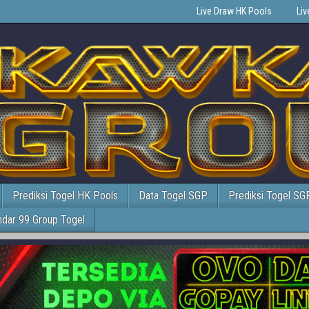
Live Draw HK Pools
Li
Prediksi Togel HK Pools
Data Togel SGP
Prediksi Togel SG
ndar 99 Group Togel