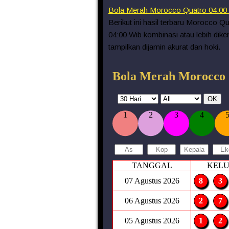
Bola Merah Morocco Quatro 04:00
Berikut ini hasil terbaru Morocco 
04:00 Wib kombinasi atau lebih di
tampilkan dijamin akurat dan hoki.