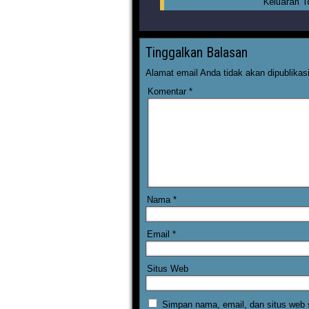
Keluaran T
Tinggalkan Balasan
Alamat email Anda tidak akan dipublikas
Komentar
*
Nama
*
Email
*
Situs Web
Simpan nama, email, dan situs web 