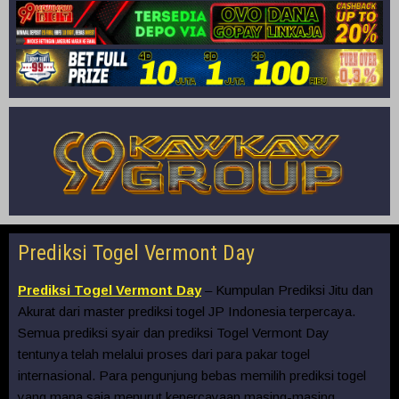
Prediksi Togel Vermont Day
Prediksi Togel Vermont Day
– Kumpulan Prediksi Jitu dan
Akurat dari master prediksi togel JP Indonesia terpercaya.
Semua prediksi syair dan prediksi Togel Vermont Day
tentunya telah melalui proses dari para pakar togel
internasional. Para pengunjung bebas memilih prediksi togel
yang mana saja menurut kepercayaan masing-masing.