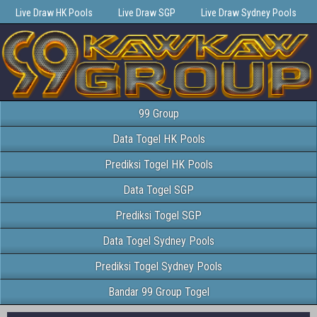
Live Draw HK Pools
Live Draw SGP
Live Draw Sydney Pools
99 Group
Data Togel HK Pools
Prediksi Togel HK Pools
Data Togel SGP
Prediksi Togel SGP
Data Togel Sydney Pools
Prediksi Togel Sydney Pools
Bandar 99 Group Togel