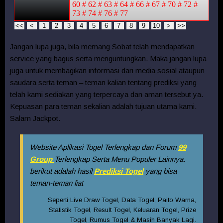
Jangan lupa juga, bila memang Sobat telah mendapatkan
service yang bagus serta menguntungkan. Maka jangan lupa
juga untuk membagikan informasi dari media sosial ataupun
saudara serta teman – teman kalian tentang prediksi yang
telah kami sediakan yang terpercaya dan aman tersebut ya.
Kepuasan para teman sekalian adalah tujuan utama kami.
Salam Jackpot.
Website Aplikasi Togel Terlengkap dan Forum
99
Group
Terlengkap Serta Menu Populer Lainnya.
berikut adalah hasil
Prediksi Togel
yang bisa
teman-teman liat
Seperti Live Draw Togel, Data Togel, Paito Warna,
Statistik Togel, Result Togel, Keluaran Togel, Prize
Togel, Rumus Togel & Masih Banyak Lagi.