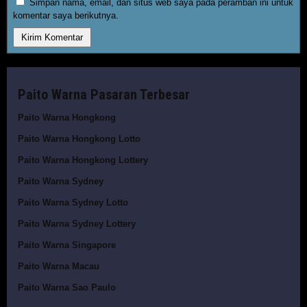
Simpan nama, email, dan situs web saya pada peramban ini untuk
komentar saya berikutnya.
Paito Warna Pasaran Terbesar
Paito Warna Hongkong
Paito Warna Hongkong Lotto
Paito Warna Hongkong Lottery
Paito Warna Sydney
Paito Warna Sydney Lotto
Paito Warna Sydney Lottery
Paito Warna Singapore
Paito Warna Macau
Paito Warna Sao Paulo