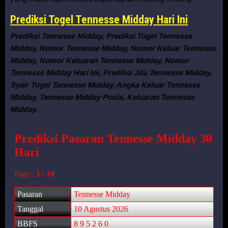
Prediksi Togel Tennesse Midday
Hari Ini
Prediksi Tennesse Midday, Prediksi Togel Tennesse
Midday, Nomor Tennesse Midday, Nomor Keluar Tennesse
Midday, Nomor Keluaran Tennesse Midday, Nomor
Tennesse Midday Hari Ini, Prediksi Jitu Tennesse Midday,
Syair Togel Tennesse Midday, Angka Keluar Tennesse
Midday, Tennesse Midday Pools, Keluaran Tennesse
Midday.