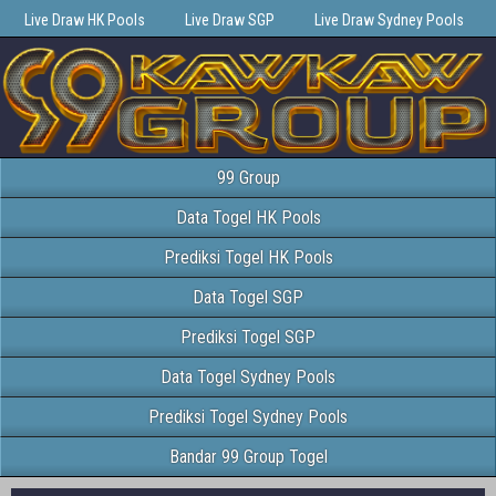
Live Draw HK Pools
Live Draw SGP
Live Draw Sydney Pools
99 Group
Data Togel HK Pools
Prediksi Togel HK Pools
Data Togel SGP
Prediksi Togel SGP
Data Togel Sydney Pools
Prediksi Togel Sydney Pools
Bandar 99 Group Togel