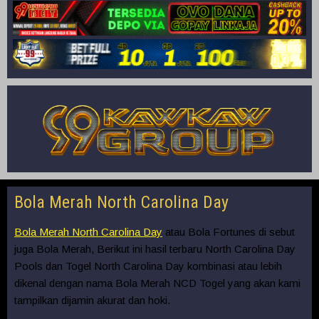
Bola Merah North Carolina Day
Bola Merah North Carolina Day
atau Bola Fortunes di sebut
juga Bola Merah, Berikut ini hasil terbaru North Carolina Day
Pools dan Togel North Carolina Day kombinasi atau lebih
dikenal dengan nama Bola Merah NCD Togel yang akan kami
tampilkan dijamin akurat dan hoki.