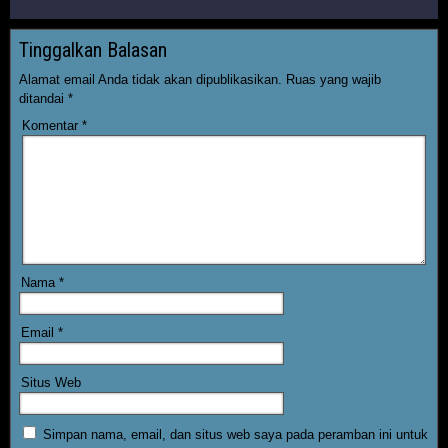
Tinggalkan Balasan
Alamat email Anda tidak akan dipublikasikan.
Ruas yang wajib
ditandai
*
Komentar
*
Nama
*
Email
*
Situs Web
Simpan nama, email, dan situs web saya pada peramban ini untuk