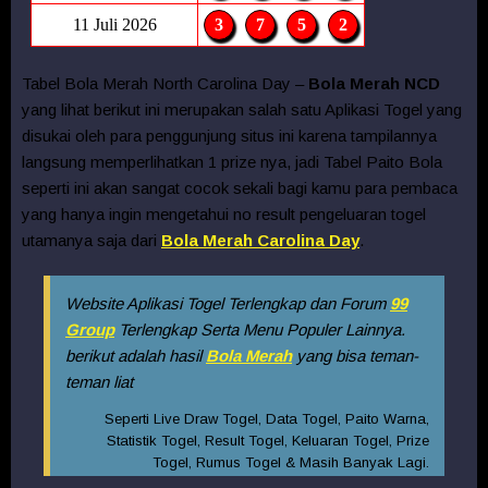
Tabel Bola Merah North Carolina Day –
Bola Merah NCD
yang lihat berikut ini merupakan salah satu Aplikasi Togel yang
disukai oleh para penggunjung situs ini karena tampilannya
langsung memperlihatkan 1 prize nya, jadi Tabel Paito Bola
seperti ini akan sangat cocok sekali bagi kamu para pembaca
yang hanya ingin mengetahui no result pengeluaran togel
utamanya saja dari
Bola Merah Carolina Day
.
Website Aplikasi Togel Terlengkap dan Forum
99
Group
Terlengkap Serta Menu Populer Lainnya.
berikut adalah hasil
Bola Merah
yang bisa teman-
teman liat
Seperti Live Draw Togel, Data Togel, Paito Warna,
Statistik Togel, Result Togel, Keluaran Togel, Prize
Togel, Rumus Togel & Masih Banyak Lagi.