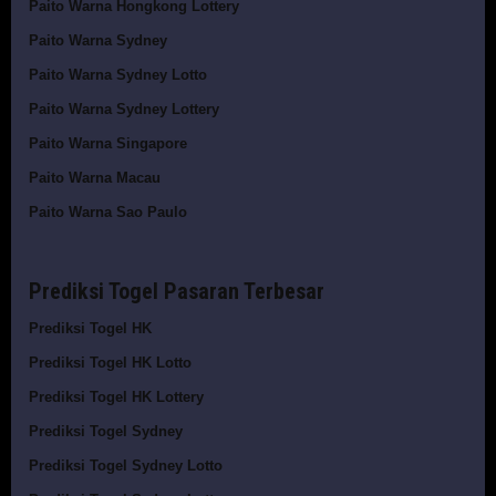
Paito Warna Hongkong Lottery
Paito Warna Sydney
Paito Warna Sydney Lotto
Paito Warna Sydney Lottery
Paito Warna Singapore
Paito Warna Macau
Paito Warna Sao Paulo
Prediksi Togel Pasaran Terbesar
Prediksi Togel HK
Prediksi Togel HK Lotto
Prediksi Togel HK Lottery
Prediksi Togel Sydney
Prediksi Togel Sydney Lotto