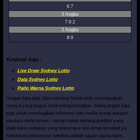
Kunjungi Juga :
Live Draw Sydney Lotto
Data Sydney Lotto
Paito Warna Sydney Lotto
Jangan lupa juga, bila memang Sobat telah mendapatkan
service yang bagus serta menguntungkan. Maka jangan lupa
juga untuk membagikan informasi dari media sosial ataupun
saudara serta teman – teman kalian tentang prediksi yang
telah kami sediakan yang terpercaya dan aman tersebut ya.
Kepuasan para teman sekalian adalah tujuan utama kami.