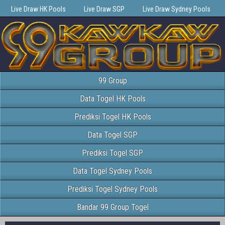
Live Draw HK Pools
Live Draw SGP
Live Draw Sydney Pools
99 Group
Data Togel HK Pools
Prediksi Togel HK Pools
Data Togel SGP
Prediksi Togel SGP
Data Togel Sydney Pools
Prediksi Togel Sydney Pools
Bandar 99 Group Togel