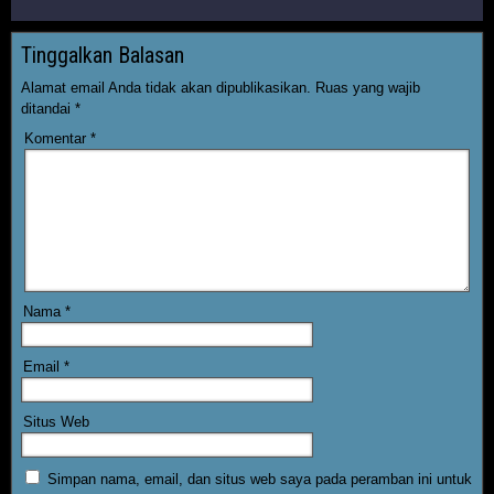
Tinggalkan Balasan
Alamat email Anda tidak akan dipublikasikan.
Ruas yang wajib
ditandai
*
Komentar
*
Nama
*
Email
*
Situs Web
Simpan nama, email, dan situs web saya pada peramban ini untuk