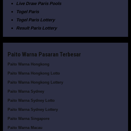
Live Draw Paris Pools
Togel Paris
Togel Paris Lottery
Result Paris Lottery
Paito Warna Pasaran Terbesar
Paito Warna Hongkong
Paito Warna Hongkong Lotto
Paito Warna Hongkong Lottery
Paito Warna Sydney
Paito Warna Sydney Lotto
Paito Warna Sydney Lottery
Paito Warna Singapore
Paito Warna Macau