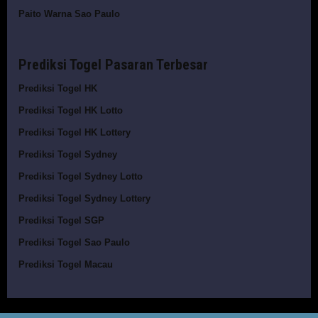
Paito Warna Sao Paulo
Prediksi Togel Pasaran Terbesar
Prediksi Togel HK
Prediksi Togel HK Lotto
Prediksi Togel HK Lottery
Prediksi Togel Sydney
Prediksi Togel Sydney Lotto
Prediksi Togel Sydney Lottery
Prediksi Togel SGP
Prediksi Togel Sao Paulo
Prediksi Togel Macau