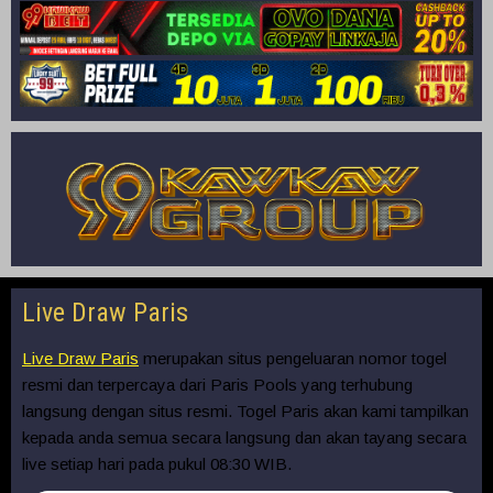
Live Draw Paris
Live Draw Paris
merupakan situs pengeluaran nomor togel
resmi dan terpercaya dari Paris Pools yang terhubung
langsung dengan situs resmi. Togel Paris akan kami tampilkan
kepada anda semua secara langsung dan akan tayang secara
live setiap hari pada pukul 08:30 WIB.