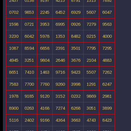
2437
0138
9197
4215
8791
1313
7892
0702
9853
2245
6452
6929
5607
6047
1598
0721
3953
6995
0926
7279
9563
3230
6042
5978
1353
8482
0215
4000
1087
8594
6858
2391
3501
7795
7295
4945
3251
9804
2646
3676
2104
4883
8651
7410
1463
9716
9423
5507
7262
7583
7700
7760
9260
3998
1291
6247
1978
9185
9120
3152
0232
9869
2981
8900
0263
4168
7274
6268
3051
3899
5116
2402
9166
4364
3663
4743
8423