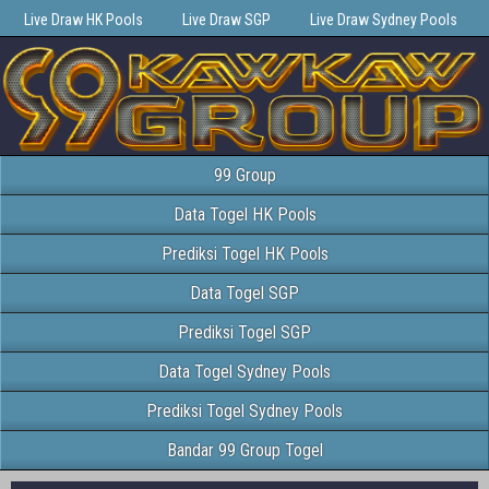
Live Draw HK Pools
Live Draw SGP
Live Draw Sydney Pools
99 Group
Data Togel HK Pools
Prediksi Togel HK Pools
Data Togel SGP
Prediksi Togel SGP
Data Togel Sydney Pools
Prediksi Togel Sydney Pools
Bandar 99 Group Togel