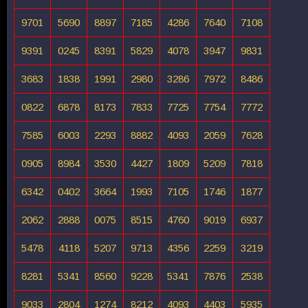
9701
5690
8897
7185
4286
7640
7108
9391
0245
8391
5829
4078
3947
9831
3683
1838
1991
2980
3286
7972
8486
0822
6878
8173
7833
7725
7754
7772
7585
6003
2293
8882
4093
2059
7628
0905
8984
3530
4427
1809
5209
7818
6342
0402
3664
1993
7105
1746
1877
2062
2888
0075
8515
4760
9019
6937
5478
4118
5207
9713
4356
2259
3219
8281
5341
8560
9228
5341
7876
2538
9033
2804
1274
8212
4093
4403
5935