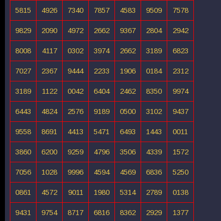
5815
4926
7340
7857
4583
9509
7578
9829
2090
4972
2662
9367
2804
2942
8008
4117
0302
3974
2662
3189
6823
7027
2367
9444
2233
1906
0184
2312
3189
1122
0042
6404
2462
8350
9974
6443
4824
2576
9189
0500
3102
9437
9558
8691
4413
5471
6493
1443
0011
3860
6200
9259
4796
3506
4339
1572
7056
1028
9996
4594
4569
6836
5250
0861
4572
9011
1980
5314
2789
0138
9431
9754
8717
6816
8362
2929
1377