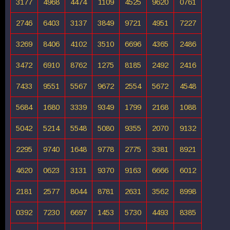
3177
4968
4474
1109
4525
9620
0761
2746
6403
3137
3849
9721
4951
7227
3269
8406
4102
3510
6696
4365
2486
3472
6910
8762
1275
8185
2492
2416
7433
9551
5567
9672
2554
5672
4548
5684
1680
3339
9349
1799
2168
1088
5042
5214
5548
5080
9355
2070
9132
2295
9740
1648
9778
2775
3381
8921
4620
0623
3131
9370
9163
6666
6012
2181
2577
8044
8781
2631
3562
8998
0392
7230
6697
1453
5730
4493
8385