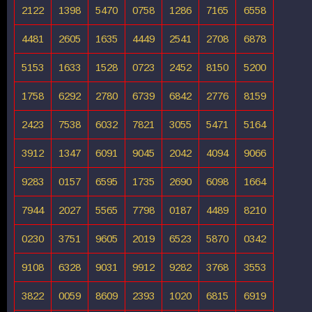
2122
1398
5470
0758
1286
7165
6558
4481
2605
1635
4449
2541
2708
6878
5153
1633
1528
0723
2452
8150
5200
1758
6292
2780
6739
6842
2776
8159
2423
7538
6032
7821
3055
5471
5164
3912
1347
6091
9045
2042
4094
9066
9283
0157
6595
1735
2690
6098
1664
7944
2027
5565
7798
0187
4489
8210
0230
3751
9605
2019
6523
5870
0342
9108
6328
9031
9912
9282
3768
3553
3822
0059
8609
2393
1020
6815
6919