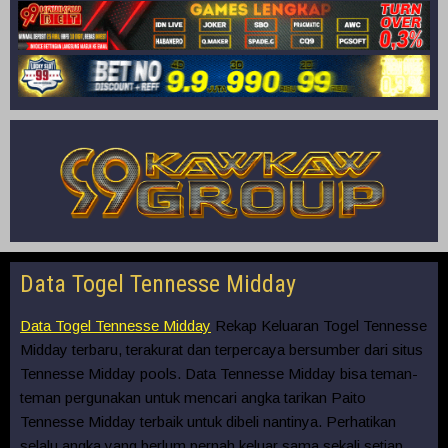
Data Togel Tennesse Midday
Data Togel Tennesse Midday
Rekap Keluaran Togel Tennesse
Midday terbaru, terakurat dan terpercaya bersumber dari situs
Tennesse Midday pools. Data Tennesse Midday bisa teman-
teman pergunakan untuk mencari angka tarikan Paito
Tennesse Midday terbaik untuk dibeli nantinya. Perhatikan
selalu angka yang berlum pernah keluar sama sekali setiap