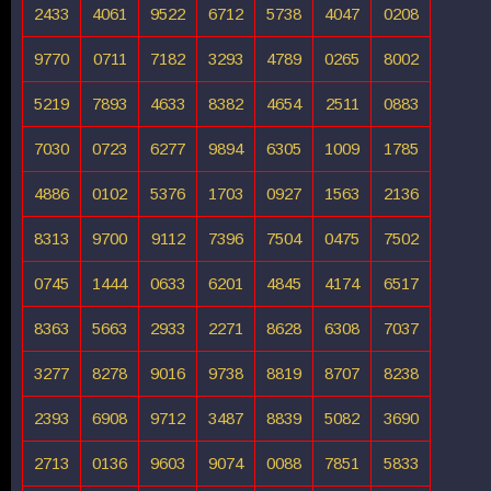
2433
4061
9522
6712
5738
4047
0208
9770
0711
7182
3293
4789
0265
8002
5219
7893
4633
8382
4654
2511
0883
7030
0723
6277
9894
6305
1009
1785
4886
0102
5376
1703
0927
1563
2136
8313
9700
9112
7396
7504
0475
7502
0745
1444
0633
6201
4845
4174
6517
8363
5663
2933
2271
8628
6308
7037
3277
8278
9016
9738
8819
8707
8238
2393
6908
9712
3487
8839
5082
3690
2713
0136
9603
9074
0088
7851
5833