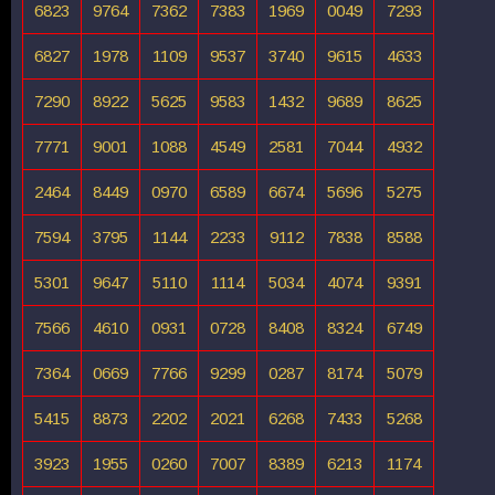
6823
9764
7362
7383
1969
0049
7293
6827
1978
1109
9537
3740
9615
4633
7290
8922
5625
9583
1432
9689
8625
7771
9001
1088
4549
2581
7044
4932
2464
8449
0970
6589
6674
5696
5275
7594
3795
1144
2233
9112
7838
8588
5301
9647
5110
1114
5034
4074
9391
7566
4610
0931
0728
8408
8324
6749
7364
0669
7766
9299
0287
8174
5079
5415
8873
2202
2021
6268
7433
5268
3923
1955
0260
7007
8389
6213
1174