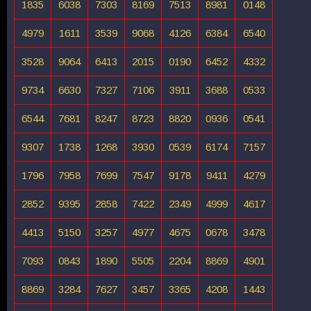
1835
6038
7303
8169
7513
8981
0148
4979
1611
3539
9068
4126
6384
6540
3528
9064
6413
2015
0190
6452
4332
9734
6630
7327
7106
3911
3688
0533
6544
7681
8247
8723
8820
0936
0541
9307
1738
1268
3930
0539
6174
7157
1796
7958
7699
7547
9178
9411
4279
2852
9395
2858
7422
2349
4999
4617
4413
5150
3257
4977
4675
0678
3478
7093
0843
1890
5505
2204
8869
4901
8869
3284
7627
3457
3365
4208
1443