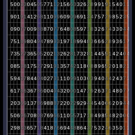
5
0
0
3
3
0
4
5
0
5
7
7
1
1
2
1
5
6
6
3
3
2
6
2
8
9
9
1
9
1
5
4
0
1
1
9
0
1
9
1
4
1
2
6
8
1
1
0
9
9
6
0
9
0
9
6
9
1
3
4
7
5
7
2
9
8
5
2
3
5
0
9
0
7
7
0
0
9
8
8
8
7
0
7
7
6
4
8
0
8
5
9
7
1
8
3
2
6
7
4
3
3
0
4
4
7
5
1
8
9
8
0
4
9
4
7
8
9
3
3
1
9
7
1
8
9
9
4
8
3
6
6
6
2
8
9
3
6
1
7
7
3
5
2
7
3
6
5
0
5
2
0
2
1
3
2
6
2
8
1
7
3
2
8
1
4
4
5
5
1
4
2
4
0
4
0
8
5
3
8
1
7
5
2
7
2
9
1
9
1
3
5
7
4
2
1
1
8
0
8
8
9
6
5
2
0
1
8
2
1
5
9
4
3
7
8
4
4
0
4
0
2
7
3
1
1
1
0
9
9
1
0
3
0
3
9
4
0
4
4
2
4
3
7
1
6
1
7
8
6
3
6
7
8
6
0
0
4
0
4
3
2
0
0
0
1
4
7
2
9
2
6
3
7
1
4
8
0
7
7
2
0
3
6
9
1
3
7
8
6
9
8
8
8
7
2
2
0
2
2
9
2
9
4
4
5
4
0
6
6
2
0
9
4
4
5
0
6
9
6
7
0
8
0
8
7
6
9
6
6
1
1
0
5
5
7
1
7
1
8
4
9
8
5
4
8
2
0
0
0
2
9
8
4
3
6
5
7
1
8
4
1
8
7
6
6
9
4
4
8
8
6
4
3
7
5
3
2
4
6
3
5
0
1
1