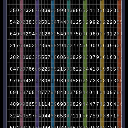
3
5
0
2
2
3
2
8
7
6
8
3
9
3
3
9
9
8
4
3
8
8
6
5
2
4
1
3
5
8
0
2
3
0
3
5
4
2
0
2
3
8
3
8
2
5
0
1
3
4
7
4
4
0
4
1
2
5
6
2
9
9
2
0
2
2
2
0
5
5
6
4
0
6
6
2
9
4
7
2
1
2
8
3
2
5
4
0
6
6
7
5
0
0
0
9
6
0
7
7
3
1
2
8
1
3
1
7
6
4
8
0
3
8
2
3
6
5
9
5
2
9
4
7
2
7
7
4
5
9
9
0
9
6
6
3
9
6
3
9
2
8
2
1
3
6
0
3
2
5
5
5
7
1
8
6
8
6
9
6
8
2
9
3
3
8
7
9
6
6
1
6
3
1
4
0
4
7
2
9
7
6
6
0
6
2
2
5
9
5
2
1
5
9
5
6
2
2
2
4
4
1
8
1
9
6
3
5
0
5
9
7
9
6
6
4
3
9
2
2
8
0
8
1
9
9
3
9
4
4
5
8
0
2
2
7
3
3
5
8
9
7
3
2
5
0
9
1
7
8
7
6
5
3
8
7
7
7
9
7
8
4
3
0
3
7
5
9
4
4
0
1
1
0
1
0
9
7
8
6
4
8
9
9
9
6
6
5
5
1
1
1
4
5
9
6
9
3
6
9
8
2
9
4
4
4
7
7
4
2
3
0
4
2
6
3
2
4
5
9
5
9
7
6
4
9
4
4
8
3
6
5
3
4
7
1
1
1
5
6
7
5
9
3
3
8
7
1
6
7
5
0
4
9
4
1
6
7
7
5
0
9
4
3
7
0
3
3
6
9
8
7
3
9
3
0
6
8
4
3
7
3
0
7
7