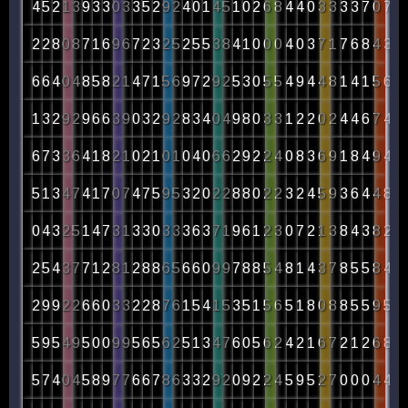
4
5
2
1
3
9
3
3
0
3
3
5
2
9
2
4
0
1
4
5
1
0
2
6
8
4
4
0
3
3
3
3
7
0
7
2
2
8
0
8
7
1
6
9
6
7
2
3
2
5
2
5
5
3
8
4
1
0
0
0
4
0
3
7
1
7
6
8
4
3
6
6
4
0
4
8
5
8
2
1
4
7
1
5
6
9
7
2
9
2
5
3
0
5
5
4
9
4
4
8
1
4
1
5
6
1
3
2
9
2
9
6
6
3
9
0
3
2
9
2
8
3
4
0
4
9
8
0
3
3
1
2
2
0
2
4
4
6
7
4
6
7
3
3
6
4
1
8
2
1
0
2
1
0
1
0
4
0
6
6
2
9
2
2
4
0
8
3
6
9
1
8
4
9
4
5
1
3
4
7
4
1
7
0
7
4
7
5
9
5
3
2
0
2
2
8
8
0
2
2
3
2
4
5
9
3
6
4
4
8
0
4
3
2
5
1
4
7
3
1
3
3
0
3
3
3
6
3
7
1
9
6
1
2
3
0
7
2
1
3
8
4
3
8
2
2
5
4
3
7
7
1
2
8
1
2
8
8
6
5
6
6
0
9
9
7
8
8
5
4
8
1
4
3
7
8
5
5
8
4
2
9
9
2
2
6
6
0
3
3
2
2
8
7
6
1
5
4
1
5
3
5
1
5
6
5
1
8
0
8
8
5
5
9
5
5
9
5
4
9
5
0
0
9
9
5
6
5
6
2
5
1
3
4
7
6
0
5
6
2
4
2
1
6
7
2
1
2
6
8
5
7
4
0
4
5
8
9
7
7
6
6
7
8
6
3
3
2
9
2
0
9
2
2
4
5
9
5
2
7
0
0
0
4
4