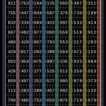
9
1
1
5
6
7
5
3
5
8
1
9
4
4
8
1
2
5
2
7
0
0
0
6
6
4
6
7
1
8
3
1
1
8
9
7
5
5
7
3
4
4
7
1
8
8
4
4
2
6
5
8
7
0
7
3
7
6
8
5
7
3
0
0
0
1
8
9
5
5
8
3
2
9
2
3
3
4
9
4
6
8
4
8
3
4
2
2
8
1
9
9
7
8
6
5
3
2
0
2
4
1
4
1
5
6
6
7
6
4
4
8
2
0
2
9
7
7
1
8
0
6
0
8
8
5
5
9
2
2
5
1
8
3
2
9
1
2
9
2
4
8
0
1
1
4
2
9
8
8
8
0
7
9
7
7
9
3
4
7
5
5
3
8
2
2
1
7
2
9
2
8
3
5
8
4
2
9
8
8
8
1
7
3
1
0
8
2
4
6
3
8
8
9
8
5
6
4
9
4
9
7
1
2
3
1
5
0
3
3
0
0
2
0
2
4
5
4
5
9
9
7
5
1
6
8
8
7
8
6
3
3
5
4
9
9
2
3
2
5
8
8
4
5
9
4
2
6
4
1
4
5
7
0
7
2
7
7
3
1
5
2
5
2
7
5
1
2
3
5
2
5
6
8
5
0
5
3
7
1
8
0
9
8
8
4
9
7
0
7
2
5
2
2
4
5
7
7
3
1
9
8
0
3
3
8
7
9
9
9
3
7
3
5
8
1
1
2
3
5
2
8
3
9
3
2
8
9
8
8
4
5
7
3
1
9
9
2
1
3
1
6
6
0
6
1
2
0
7
7
7
9
0
7
7
4
8
0
5
5
7
5
2
7
9
0
5
0
4
4
8
7
5
9
5
7
1
9
9
9
6
7
9
5
5