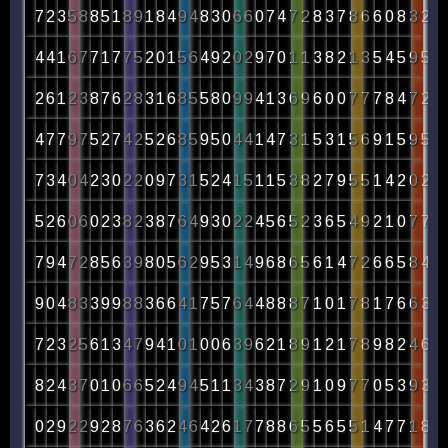
7
2
3
5
8
8
5
1
8
9
1
8
4
9
4
8
3
0
6
6
0
7
4
7
2
8
3
7
8
6
6
0
8
3
2
4
4
1
6
7
7
1
7
7
5
2
0
1
5
6
4
9
2
0
2
9
7
0
1
1
3
8
2
1
3
5
4
5
9
5
2
6
1
2
3
8
7
6
2
8
3
1
6
8
5
5
8
0
9
9
4
1
3
6
9
6
0
0
7
7
7
8
4
7
2
4
7
7
9
7
5
2
7
4
2
5
2
6
8
5
9
5
0
4
4
1
4
7
3
1
5
3
1
5
6
9
1
5
9
5
7
3
4
0
4
2
3
0
2
2
0
9
7
3
1
5
2
4
1
5
1
1
5
3
8
2
7
9
5
5
1
4
2
0
2
5
2
6
0
6
0
2
3
8
2
3
8
7
6
4
9
3
0
2
2
4
5
6
5
2
3
6
5
4
9
2
1
0
7
7
7
9
4
7
2
8
5
6
3
9
8
0
5
6
2
9
5
3
1
4
9
6
8
6
5
6
1
4
7
2
6
6
5
8
4
9
0
4
8
3
3
9
9
8
8
3
6
6
4
1
7
5
7
6
4
4
8
8
8
7
1
0
1
7
8
1
7
6
6
3
7
2
3
2
5
6
1
3
4
7
9
4
1
0
1
0
0
6
3
9
6
2
1
8
9
1
2
1
7
8
9
8
2
4
6
8
2
4
3
7
0
1
0
6
6
5
2
4
9
4
5
1
1
3
4
3
8
7
2
9
1
0
9
7
7
0
5
3
9
3
0
2
9
2
2
9
2
8
7
6
3
6
2
4
6
4
2
6
1
7
7
8
8
6
5
5
6
5
5
1
4
7
7
1
8