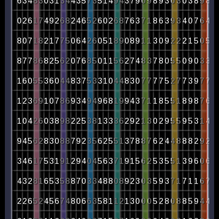
6
3
4
8
3
0
3
1
3
4
4
3
5
7
3
5
1
4
9
4
3
7
9
0
9
8
9
3
0
3
0
3
8
9
8
0
2
6
1
7
4
9
2
6
8
2
4
6
5
2
6
0
2
6
8
7
6
3
7
1
8
6
3
9
3
4
0
7
6
4
8
0
7
1
8
2
1
7
7
5
0
6
4
2
6
0
5
1
8
9
0
8
9
1
1
3
0
9
2
2
2
1
5
0
5
8
7
7
8
6
8
2
5
6
2
0
7
6
8
5
0
1
1
5
6
2
7
4
8
3
7
8
0
5
5
0
9
0
3
3
1
6
0
5
5
3
6
0
4
4
8
3
7
5
3
3
1
0
4
4
8
3
0
7
7
7
7
5
2
7
7
3
9
7
7
1
2
3
6
9
1
0
7
8
6
9
3
4
9
4
9
6
8
1
9
9
4
3
7
1
1
8
5
5
1
8
9
8
7
6
1
0
4
2
6
0
3
8
9
8
2
2
5
3
8
1
3
3
3
6
2
9
2
1
3
0
2
9
5
5
9
5
3
1
4
9
4
5
6
2
8
3
0
8
8
7
9
2
3
5
6
2
5
5
1
3
7
8
8
7
6
2
4
4
8
8
8
2
9
2
3
4
6
1
7
5
3
1
9
1
2
9
4
0
4
5
6
3
7
1
9
1
5
6
2
5
3
5
5
1
3
9
6
0
6
4
3
2
8
1
6
5
3
5
8
8
7
0
3
3
4
8
8
0
8
9
2
3
0
3
5
9
3
7
1
7
1
1
6
7
2
2
6
5
2
4
5
6
7
4
8
0
6
6
3
5
8
1
1
2
1
3
0
0
0
5
2
8
0
8
8
5
9
4
4