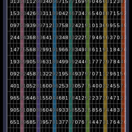
3
1
3
5
8
1
1
2
6
8
3
4
0
6
6
7
1
5
2
7
1
6
9
9
9
0
4
6
6
3
1
2
3
8
2
1
5
3
0
3
4
2
6
6
3
3
1
1
8
9
0
4
2
4
6
7
3
4
2
6
5
4
0
8
8
7
1
5
6
2
0
9
7
5
3
9
3
9
0
9
7
1
2
1
3
7
5
8
3
2
4
2
1
9
1
0
1
3
6
9
9
5
5
4
9
2
4
4
9
4
3
6
8
4
3
6
4
1
7
8
3
4
8
4
3
2
2
2
5
7
9
4
6
9
6
3
7
0
3
3
1
4
7
7
5
5
6
8
3
2
9
9
1
9
1
9
6
6
2
8
3
4
9
8
8
6
1
1
9
1
1
8
4
2
6
1
9
3
6
9
9
0
5
4
9
6
3
1
8
9
4
9
9
0
9
2
4
4
6
1
7
7
7
2
9
7
8
4
4
8
0
9
2
9
2
4
5
8
2
1
3
2
2
9
2
1
9
5
8
4
9
3
7
9
7
0
7
1
1
2
9
6
1
5
6
4
0
1
9
1
0
5
2
8
1
6
0
0
6
6
2
5
3
0
3
0
5
7
7
5
4
0
0
2
2
4
5
5
7
3
9
6
5
0
5
6
4
6
4
1
5
5
0
4
4
6
8
1
7
8
4
1
2
9
2
2
3
7
2
9
4
7
1
2
3
9
0
5
5
1
0
8
0
8
8
6
0
4
0
4
9
3
3
5
8
5
5
3
2
5
8
5
6
7
4
4
8
3
7
1
6
5
1
8
9
6
8
5
7
3
9
5
7
3
1
3
7
7
0
7
0
7
6
7
4
4
4
7
3
1
7
6
4
2
6