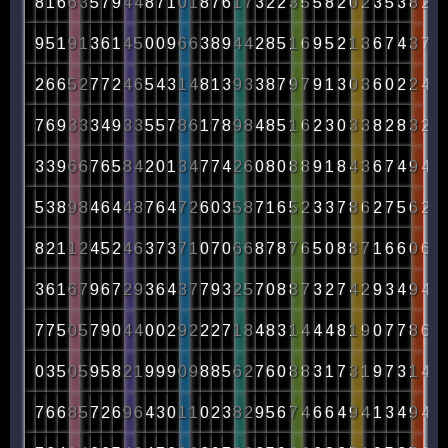
8
1
6
6
3
5
7
9
4
4
8
7
1
0
1
8
7
6
1
7
3
2
2
3
5
5
8
2
0
2
3
5
3
8
2
9
5
1
9
1
3
6
1
4
5
0
0
9
6
6
3
8
9
4
4
2
8
5
1
6
9
5
2
1
3
6
7
4
3
7
2
6
6
5
2
7
7
2
4
6
5
4
3
1
4
8
1
3
9
3
3
8
7
9
7
9
1
3
0
3
6
0
2
2
4
7
6
9
3
3
3
4
9
3
3
5
5
7
8
6
1
7
8
9
8
4
8
5
1
6
2
3
0
3
3
8
2
8
3
2
3
3
9
6
6
7
6
5
8
4
2
0
1
3
4
7
7
4
2
6
0
8
0
8
8
9
1
8
4
3
6
7
4
9
4
5
3
8
9
8
4
6
4
4
8
7
6
4
7
2
6
0
3
5
8
7
1
6
5
2
3
3
7
8
6
2
7
5
6
2
8
2
1
1
2
4
5
2
4
6
3
7
3
7
1
0
7
0
6
6
8
7
8
7
6
5
0
8
8
7
1
6
6
0
6
3
6
1
6
7
9
6
7
2
9
3
6
4
3
7
7
9
3
2
5
7
0
8
8
7
3
2
7
4
2
9
3
4
9
4
7
7
5
0
5
7
9
0
4
4
0
0
2
9
2
2
2
7
1
8
4
8
3
1
4
4
4
8
1
9
0
7
7
8
6
0
3
5
0
5
9
5
8
2
1
9
9
9
0
9
8
8
5
6
2
7
6
0
8
8
3
1
7
3
1
9
7
3
1
4
7
6
6
8
5
7
2
6
9
6
4
3
0
1
1
0
2
3
8
2
9
5
6
7
4
6
6
4
9
4
1
3
4
9
4