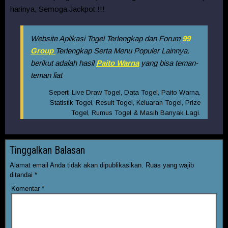
harinya, Semoga Jackpot !!!
Website Aplikasi Togel Terlengkap dan Forum
99
Group
Terlengkap Serta Menu Populer Lainnya.
berikut adalah hasil
Paito Warna
yang bisa teman-
teman liat
Seperti Live Draw Togel, Data Togel, Paito Warna,
Statistik Togel, Result Togel, Keluaran Togel, Prize
Togel, Rumus Togel & Masih Banyak Lagi.
Tinggalkan Balasan
Alamat email Anda tidak akan dipublikasikan.
Ruas yang wajib
ditandai
*
Komentar
*