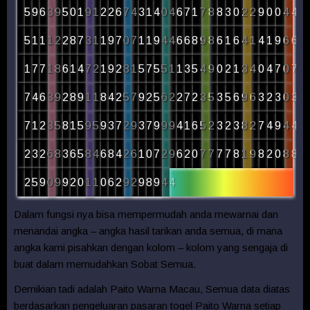
5
9
6
3
9
5
0
1
9
1
2
2
6
7
4
3
1
4
0
4
6
7
1
7
8
8
3
0
2
2
9
0
0
4
4
5
1
1
1
2
2
8
7
3
1
1
9
7
0
7
1
1
9
4
4
6
6
8
9
8
6
1
6
4
1
4
1
9
6
6
1
7
7
1
8
6
1
4
7
2
1
9
2
8
1
5
7
5
5
1
1
3
5
4
9
0
2
1
3
4
0
4
7
0
7
7
4
6
3
9
2
8
9
1
1
8
4
2
5
7
9
2
5
6
2
2
7
2
3
5
3
5
6
9
6
3
2
3
0
3
7
1
2
3
5
8
1
5
9
5
9
3
7
2
9
3
7
9
9
9
4
1
6
5
2
3
2
3
8
2
7
4
9
4
4
2
3
2
6
8
3
6
5
8
4
6
8
4
2
6
1
0
7
2
9
6
2
0
7
7
7
7
8
1
9
8
2
0
8
8
2
5
9
0
9
9
2
0
1
1
0
6
2
9
2
9
8
9
4
4
Dalam fungsi nya bisa mempermudah anda mewarnai dan
menandai angka – angka hasil tarikan anda semua, di mana
angka kami pisahkan dengan kolom – kolom yang sengaja di
buat dalam memudahkan Sobat Semua.
Demikian tadi adalah Paito Warna Macau, Semua data diatas
berdasarkan pengeluaran pasaran togel Paito Warna setiap