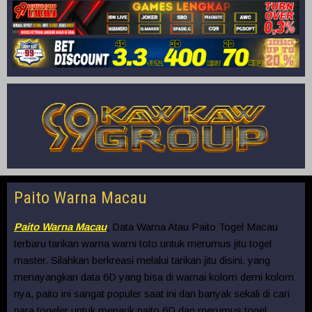
Paito Warna Macau
Paito Warna Macau
, Data Warna Atau Paito Togel Macau
terbaru tarikan warna warni toto untuk merumus jitu togel
master. Silahkan berkreasi melalui tarikan jitu disini. yang
menayangkan data 6D yang bisa di warnai kolom demi kolom
nya, paito ini sangat populer saat ini dan banyak sekali di cari
para togeler untuk menarik paito 6D dan merumus togel.