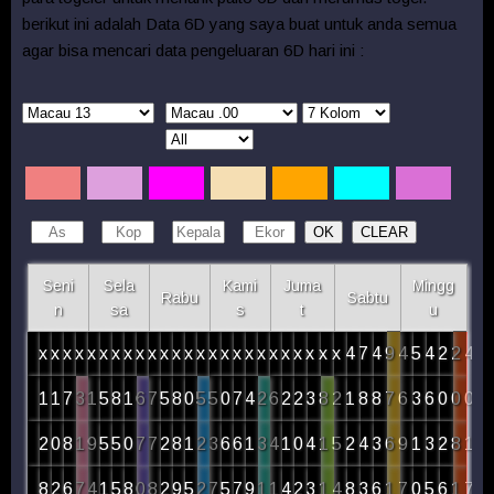
berikut ini adalah Data 6D yang saya buat untuk anda semua
agar bisa mencari data pengeluaran 6D hari ini :
Seni
Sela
Kami
Juma
Mingg
Rabu
Sabtu
n
sa
s
t
u
x
x
x
x
x
x
x
x
x
x
x
x
x
x
x
x
x
x
x
x
x
x
x
x
x
4
7
4
9
4
5
4
2
2
4
1
1
7
3
1
5
8
1
6
7
5
8
0
5
5
0
7
4
2
6
2
2
3
8
2
1
8
8
7
6
3
6
0
0
0
2
0
8
1
9
5
5
0
7
7
2
8
1
2
3
6
6
1
3
4
1
0
4
1
5
2
4
3
6
9
1
3
2
8
1
8
2
6
7
4
1
5
8
0
8
2
9
5
2
7
5
7
9
1
1
4
2
3
1
4
8
3
6
1
7
0
5
6
1
7