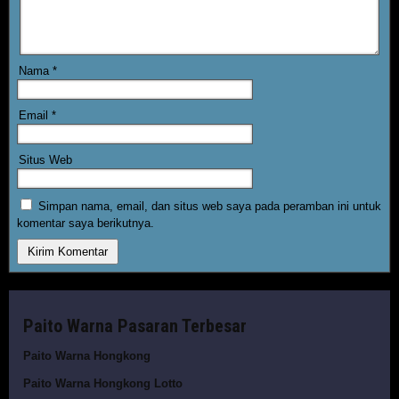
Nama
*
Email
*
Situs Web
Simpan nama, email, dan situs web saya pada peramban ini untuk
komentar saya berikutnya.
Paito Warna Pasaran Terbesar
Paito Warna Hongkong
Paito Warna Hongkong Lotto