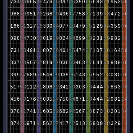
7
3
4
9
4
6
6
5
4
9
4
7
6
0
6
3
9
7
8
6
3
5
0
6
6
6
8
3
7
1
9
5
3
5
8
9
8
8
7
6
9
5
1
2
3
2
6
8
1
9
4
9
6
1
7
7
5
8
8
7
2
3
9
3
3
4
7
2
4
6
1
6
6
4
1
3
2
7
1
8
3
3
0
4
4
0
7
7
2
9
4
7
9
5
5
1
2
9
4
4
3
5
9
6
6
0
9
8
5
4
7
3
0
6
6
0
1
9
0
9
0
2
4
9
4
6
9
9
3
3
2
3
1
8
9
9
8
2
2
4
7
3
1
7
8
4
9
1
0
1
8
0
7
8
6
4
0
1
4
5
4
7
4
3
7
1
0
7
8
6
1
6
4
5
9
3
3
7
6
4
5
0
7
0
7
8
1
9
7
7
0
3
6
6
3
4
6
3
4
7
6
4
1
9
1
9
8
8
0
8
3
9
9
7
7
6
8
9
6
6
5
4
8
1
9
9
3
5
9
5
1
4
3
3
6
9
5
2
1
3
0
8
0
0
0
5
1
7
5
3
1
1
2
8
1
8
0
8
3
2
3
4
2
7
9
3
0
3
3
6
4
4
4
3
7
8
6
3
9
3
4
5
6
6
3
1
7
6
2
8
0
3
5
2
7
7
5
0
4
4
6
7
1
2
3
4
4
4
7
2
0
8
2
2
4
3
7
0
1
1
7
4
1
0
1
6
8
5
6
2
6
8
2
9
2
5
6
7
1
8
8
7
3
5
8
2
0
1
3
4
8
7
4
2
6
9
7
1
9
1
5
6
2
5
7
4
1
7
4
2
5
1
3
2
5
9
0
9
8
8
3
2
9
1
1