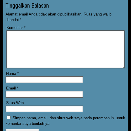
Tinggalkan Balasan
Alamat email Anda tidak akan dipublikasikan.
Ruas yang wajib
ditandai
*
Komentar
*
Nama
*
Email
*
Situs Web
Simpan nama, email, dan situs web saya pada peramban ini untuk
komentar saya berikutnya.