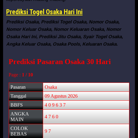
Prediksi Togel Osaka
Hari Ini
Prediksi Osaka, Prediksi Togel Osaka, Nomor Osaka,
Nomor Keluar Osaka, Nomor Keluaran Osaka, Nomor
Osaka Hari Ini, Prediksi Jitu Osaka, Syair Togel Osaka,
Angka Keluar Osaka, Osaka Pools, Keluaran Osaka.