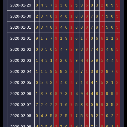
2020-01-29
0
4
3
7
1
3
8
2
5
9
5
8
3
2
0
9
9
2020-01-30
2
3
4
8
3
4
6
1
0
0
0
7
9
7
5
0
5
2020-01-31
8
3
4
8
3
4
6
1
0
0
0
7
9
7
5
0
5
2020-02-01
9
1
2
7
9
1
9
1
6
1
7
0
6
6
1
1
2
2020-02-02
0
0
5
0
5
4
7
2
9
8
8
7
4
2
4
8
3
2020-02-03
1
4
3
1
4
2
6
8
9
4
4
5
9
5
4
4
8
2020-02-04
1
1
5
9
5
8
3
2
3
7
1
3
8
2
8
7
6
2020-02-05
0
5
4
3
7
4
0
4
7
1
8
4
1
5
2
1
3
2020-02-06
1
3
8
0
8
7
3
1
4
9
4
4
8
3
9
9
9
2020-02-07
7
2
0
2
2
1
6
7
5
3
8
0
9
9
3
5
8
2020-02-08
0
4
3
5
8
2
5
7
7
5
3
5
2
7
0
2
2
2020-02-09
4
2
5
6
2
7
0
7
4
1
5
7
1
8
9
1
1