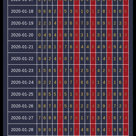
2020-01-18
9
6
8
2
1
5
3
8
1
0
1
2
8
1
6
0
6
2020-01-19
2
2
3
4
7
3
6
9
7
3
1
8
9
8
2
3
5
2020-01-20
0
4
9
4
4
8
9
8
3
1
4
3
6
9
8
1
9
2020-01-21
4
2
8
1
9
7
6
4
4
4
8
4
9
4
9
4
4
2020-01-22
9
4
2
4
6
0
7
7
6
6
3
1
4
5
1
6
7
2020-01-23
1
5
8
5
4
7
5
3
2
5
7
4
2
6
5
2
7
2020-01-24
8
2
2
4
6
0
7
7
6
6
3
1
4
5
1
6
7
2020-01-25
8
8
5
5
1
5
1
6
3
9
3
2
0
2
8
9
8
2020-01-26
8
8
7
0
7
5
6
2
2
2
4
2
9
2
7
2
9
2020-01-27
7
6
8
8
7
8
7
6
1
7
8
3
4
7
6
7
4
2020-01-28
9
8
0
0
0
9
7
7
4
8
3
6
4
1
9
8
8