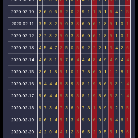
2020-02-10
2
6
0
6
6
2
0
2
9
1
1
5
1
6
4
1
5
2020-02-11
3
5
3
2
5
0
3
3
6
0
6
1
8
9
1
0
1
2020-02-12
2
2
3
2
5
0
3
3
6
0
6
1
8
9
1
0
1
2020-02-13
4
5
4
7
2
5
0
5
9
2
2
2
1
3
4
2
6
2020-02-14
4
6
8
1
9
7
6
4
4
4
8
4
9
4
9
4
4
2020-02-15
2
6
1
8
9
1
0
1
7
8
6
0
1
1
2
8
1
2020-02-16
5
4
4
4
8
3
9
3
8
1
9
8
6
5
3
1
4
2020-02-17
9
6
4
4
8
3
9
3
8
1
9
8
6
5
3
1
4
2020-02-18
9
7
3
4
7
3
6
9
7
3
1
8
9
8
2
3
5
2020-02-19
0
6
1
4
5
1
3
4
9
6
6
0
8
8
4
6
1
2020-02-20
4
2
0
4
4
1
2
3
6
5
2
0
5
5
1
5
6