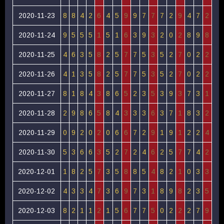
2020-11-23
8
8
4
2
6
4
5
9
9
7
7
7
2
9
4
7
2
2020-11-24
9
5
5
5
1
5
1
6
3
9
3
2
0
2
8
9
8
2020-11-25
4
6
3
5
8
2
5
7
7
5
3
5
2
7
0
2
2
2020-11-26
4
1
3
5
8
2
5
7
7
5
3
5
2
7
0
2
2
2020-11-27
8
1
8
4
3
8
6
5
2
3
5
3
9
3
7
3
1
2020-11-28
2
9
8
6
5
8
4
3
3
3
6
3
7
1
8
3
2
2020-11-29
0
9
2
0
2
0
6
6
7
2
9
1
9
1
2
2
4
2020-11-30
5
3
6
6
3
5
2
7
2
4
6
2
5
7
7
4
2
2020-12-01
1
8
2
5
7
3
5
8
8
5
4
8
2
1
0
3
3
2020-12-02
4
3
3
4
7
3
6
9
7
3
1
8
9
8
2
3
5
2020-12-03
8
2
1
1
2
1
5
6
7
7
5
0
2
2
2
7
9