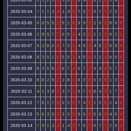
2020-03-04
7
1
1
3
4
1
4
5
7
9
7
0
7
7
2
9
2
2020-03-05
0
0
5
5
1
5
1
6
3
9
3
2
0
2
8
9
8
2020-03-06
2
9
9
7
7
0
0
0
4
2
6
1
1
2
9
2
2
2020-03-07
6
2
8
0
8
7
3
1
4
9
4
4
8
3
9
9
9
2020-03-08
8
3
5
1
6
5
5
1
4
5
9
2
2
4
9
5
5
2020-03-09
8
3
5
8
4
6
7
4
0
7
7
9
4
4
5
7
3
2020-03-10
8
8
2
9
2
2
8
1
6
3
9
5
3
8
1
3
4
2020-03-11
4
1
3
8
2
3
7
1
6
7
4
8
4
3
1
7
8
2020-03-12
7
6
1
7
8
0
2
2
7
4
2
1
5
6
2
4
6
2020-03-13
5
6
3
0
3
2
3
5
9
9
9
5
8
4
4
9
4
2020-03-14
7
9
1
3
4
1
4
5
7
9
7
0
7
7
2
9
2