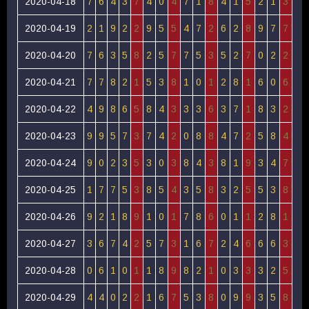
2020-04-18
7
6
4
3
7
4
0
4
7
1
8
4
1
5
2
1
3
2020-04-19
2
1
9
2
2
9
5
5
4
7
2
6
2
8
9
7
7
2020-04-20
7
6
3
5
8
2
5
7
7
5
3
5
2
7
0
2
2
2020-04-21
7
7
8
2
1
5
3
8
1
0
1
2
8
1
6
0
6
2020-04-22
4
9
8
6
5
8
4
3
3
3
6
3
7
1
8
3
2
2020-04-23
9
9
5
7
3
7
4
2
0
8
8
4
7
2
5
8
4
2020-04-24
9
0
2
3
5
3
0
3
8
4
3
8
1
9
3
4
7
2020-04-25
1
7
7
5
3
8
5
4
3
5
8
3
2
5
5
3
8
2020-04-26
9
2
1
8
9
1
0
1
7
8
6
0
1
1
2
8
1
2020-04-27
3
6
7
4
2
5
7
3
1
6
7
2
4
6
6
6
3
2020-04-28
0
6
1
0
1
1
8
9
8
2
1
0
3
3
3
2
5
2020-04-29
4
4
0
2
2
1
6
7
5
3
8
0
9
9
3
5
8