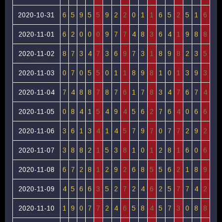
2020-10-31
6
5
9
5
5
9
2
2
0
1
1
6
5
2
5
1
6
2020-11-01
6
2
0
0
0
9
7
7
4
8
3
6
4
1
9
8
8
2020-11-02
8
7
3
4
7
3
6
9
7
3
1
8
9
8
2
3
5
2020-11-03
0
7
0
5
5
0
1
1
8
9
8
1
0
1
3
9
3
2020-11-04
7
4
8
8
7
8
7
6
1
7
8
3
4
7
6
7
4
2020-11-05
0
8
4
1
5
4
9
4
5
6
2
7
6
4
0
6
6
2020-11-06
3
6
1
3
4
1
4
5
7
9
7
0
7
7
2
9
2
2020-11-07
3
8
8
2
1
5
3
8
1
0
1
2
8
1
6
0
6
2020-11-08
6
7
2
8
1
2
9
2
6
8
5
5
6
2
1
8
9
2020-11-09
4
5
6
6
3
5
2
7
2
4
6
2
5
7
7
4
2
2020-11-10
1
9
0
7
7
2
4
6
5
8
4
5
7
3
0
8
8