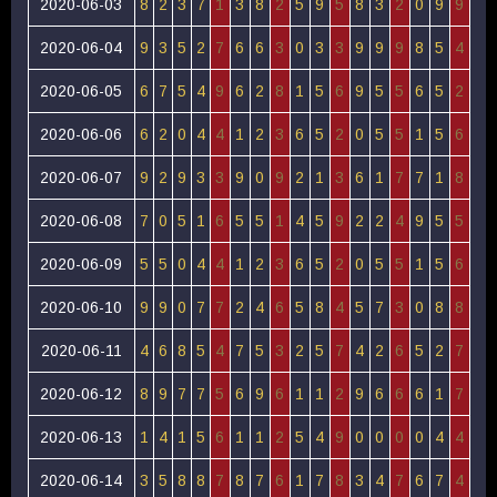
2020-06-03
8
2
3
7
1
3
8
2
5
9
5
8
3
2
0
9
9
2020-06-04
9
3
5
2
7
6
6
3
0
3
3
9
9
9
8
5
4
2020-06-05
6
7
5
4
9
6
2
8
1
5
6
9
5
5
6
5
2
2020-06-06
6
2
0
4
4
1
2
3
6
5
2
0
5
5
1
5
6
2020-06-07
9
2
9
3
3
9
0
9
2
1
3
6
1
7
7
1
8
2020-06-08
7
0
5
1
6
5
5
1
4
5
9
2
2
4
9
5
5
2020-06-09
5
5
0
4
4
1
2
3
6
5
2
0
5
5
1
5
6
2020-06-10
9
9
0
7
7
2
4
6
5
8
4
5
7
3
0
8
8
2020-06-11
4
6
8
5
4
7
5
3
2
5
7
4
2
6
5
2
7
2020-06-12
8
9
7
7
5
6
9
6
1
1
2
9
6
6
6
1
7
2020-06-13
1
4
1
5
6
1
1
2
5
4
9
0
0
0
0
4
4
2020-06-14
3
5
8
8
7
8
7
6
1
7
8
3
4
7
6
7
4