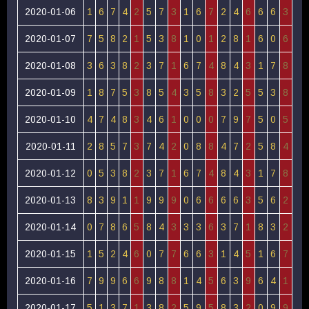
2020-01-06
1
6
7
4
2
5
7
3
1
6
7
2
4
6
6
6
3
2020-01-07
7
5
8
2
1
5
3
8
1
0
1
2
8
1
6
0
6
2020-01-08
3
6
3
8
2
3
7
1
6
7
4
8
4
3
1
7
8
2020-01-09
1
8
7
5
3
8
5
4
3
5
8
3
2
5
5
3
8
2020-01-10
4
7
4
8
3
4
6
1
0
0
0
7
9
7
5
0
5
2020-01-11
2
8
5
7
3
7
4
2
0
8
8
4
7
2
5
8
4
2020-01-12
0
5
3
8
2
3
7
1
6
7
4
8
4
3
1
7
8
2020-01-13
8
3
9
1
1
9
9
9
0
6
6
6
6
3
5
6
2
2020-01-14
0
7
8
6
5
8
4
3
3
3
6
3
7
1
8
3
2
2020-01-15
1
5
2
4
6
0
7
7
6
6
3
1
4
5
1
6
7
2020-01-16
7
9
9
6
6
9
8
8
1
4
5
6
3
9
6
4
1
2020-01-17
5
1
3
7
1
3
8
2
5
9
5
8
3
2
0
9
9