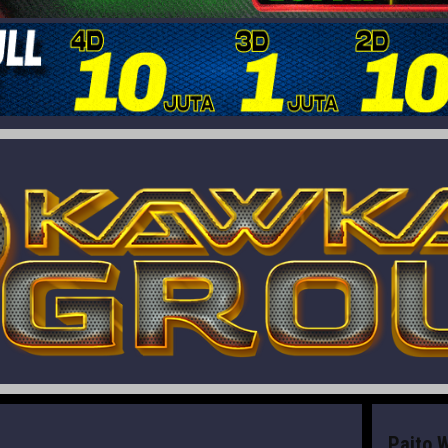
Paito 