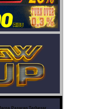
Warna Pasaran Terbesar