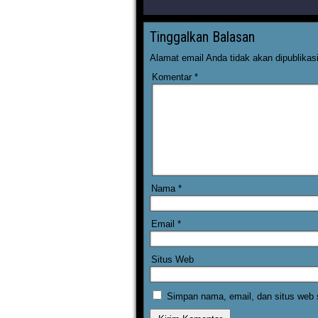
Tinggalkan Balasan
Alamat email Anda tidak akan dipublikas
Komentar
*
Nama
*
Email
*
Situs Web
Simpan nama, email, dan situs web 