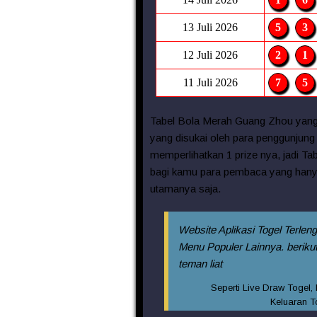
Tabel Bola Merah Guang Zhou yang li
yang disukai oleh para penggunjung 
memperlihatkan 1 prize nya, jadi Tab
bagi kamu para pembaca yang hanya 
utamanya saja.
Website Aplikasi Togel Terle
Menu Populer Lainnya. berikut
teman liat
Seperti Live Draw Togel, 
Keluaran T