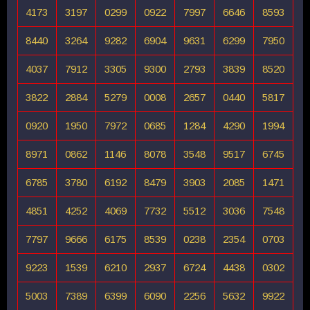
4173
3197
0299
0922
7997
6646
8593
8440
3264
9282
6904
9631
6299
7950
4037
7912
3305
9300
2793
3839
8520
3822
2884
5279
0008
2657
0440
5817
0920
1950
7972
0685
1284
4290
1994
8971
0862
1146
8078
3548
9517
6745
6785
3780
6192
8479
3903
2085
1471
4851
4252
4069
7732
5512
3036
7548
7797
9666
6175
8539
0238
2354
0703
9223
1539
6210
2937
6724
4438
0302
5003
7389
6399
6090
2256
5632
9922