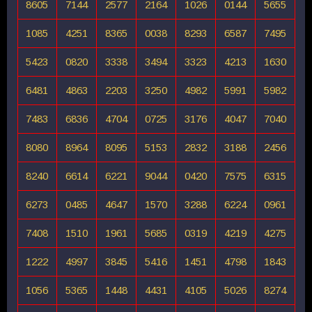
8605
7144
2577
2164
1026
0144
5655
1085
4251
8365
0038
8293
6587
7495
5423
0820
3338
3494
3323
4213
1630
6481
4863
2203
3250
4982
5991
5982
7483
6836
4704
0725
3176
4047
7040
8080
8964
8095
5153
2832
3188
2456
8240
6614
6221
9044
0420
7575
6315
6273
0485
4647
1570
3288
6224
0961
7408
1510
1961
5685
0319
4219
4275
1222
4997
3845
5416
1451
4798
1843
1056
5365
1448
4431
4105
5026
8274