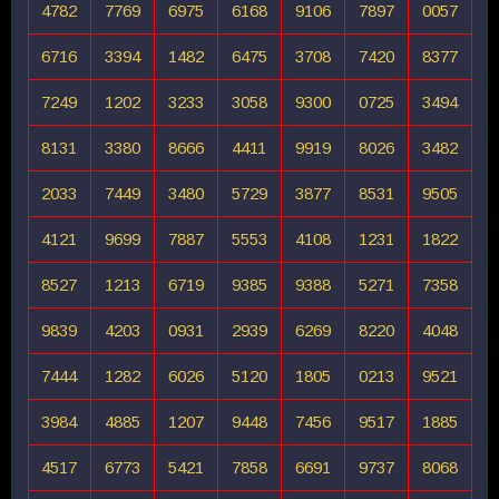
4782
7769
6975
6168
9106
7897
0057
6716
3394
1482
6475
3708
7420
8377
7249
1202
3233
3058
9300
0725
3494
8131
3380
8666
4411
9919
8026
3482
2033
7449
3480
5729
3877
8531
9505
4121
9699
7887
5553
4108
1231
1822
8527
1213
6719
9385
9388
5271
7358
9839
4203
0931
2939
6269
8220
4048
7444
1282
6026
5120
1805
0213
9521
3984
4885
1207
9448
7456
9517
1885
4517
6773
5421
7858
6691
9737
8068