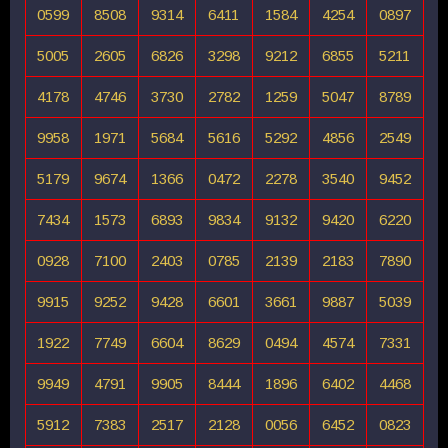
0599
8508
9314
6411
1584
4254
0897
5005
2605
6826
3298
9212
6855
5211
4178
4746
3730
2782
1259
5047
8789
9958
1971
5684
5616
5292
4856
2549
5179
9674
1366
0472
2278
3540
9452
7434
1573
6893
9834
9132
9420
6220
0928
7100
2403
0785
2139
2183
7890
9915
9252
9428
6601
3661
9887
5039
1922
7749
6604
8629
0494
4574
7331
9949
4791
9905
8444
1896
6402
4468
5912
7383
2517
2128
0056
6452
0823