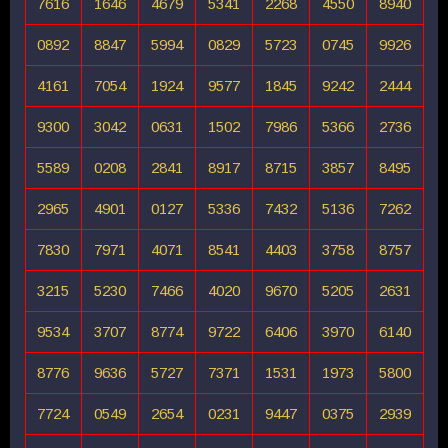
7616
1646
4679
5341
2268
4550
8940
0892
8847
5994
0829
5723
0745
9926
4161
7054
1924
9577
1845
9242
2444
9300
3042
0631
1502
7986
5366
2736
5589
0208
2841
8917
8715
3857
8495
2965
4901
0127
5336
7432
5136
7262
7830
7971
4071
8541
4403
3758
8757
3215
5230
7466
4020
9670
5205
2631
9534
3707
8774
9722
6406
3970
6140
8776
9636
5727
7371
1531
1973
5800
7724
0549
2654
0231
9447
0375
2939