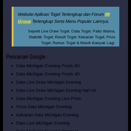
Website Aplikasi Togel Terlengkap dan Forum
99
Group
Terlengkap Serta Menu Populer Lainnya.
Seperti Live Draw Togel, Data Togel, Paito Warna,
Statistik Togel, Result Togel, Keluaran Togel, Prize
Togel, Rumus Togel & Masih Banyak Lagi.
Pencarian Google :
Data Michigan Evening Pools 6D
Data Michigan Evening Pools 4D
Data Live Draw Michigan Evening
Data Live Draw Michigan Evening Hari Ini
Data Michigan Evening Live Prize
Prize Data Michigan Evening
Keluaran Data Michigan Evening
Data Live Michigan Evening