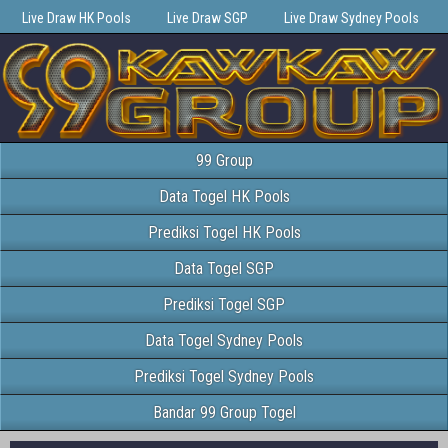
Live Draw HK Pools
Live Draw SGP
Live Draw Sydney Pools
99 Group
Data Togel HK Pools
Prediksi Togel HK Pools
Data Togel SGP
Prediksi Togel SGP
Data Togel Sydney Pools
Prediksi Togel Sydney Pools
Bandar 99 Group Togel