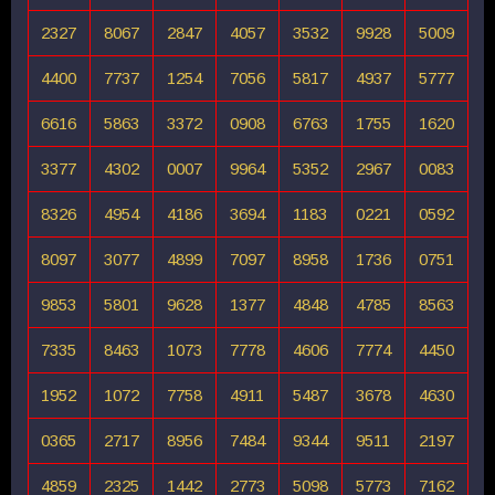
2327
8067
2847
4057
3532
9928
5009
4400
7737
1254
7056
5817
4937
5777
6616
5863
3372
0908
6763
1755
1620
3377
4302
0007
9964
5352
2967
0083
8326
4954
4186
3694
1183
0221
0592
8097
3077
4899
7097
8958
1736
0751
9853
5801
9628
1377
4848
4785
8563
7335
8463
1073
7778
4606
7774
4450
1952
1072
7758
4911
5487
3678
4630
0365
2717
8956
7484
9344
9511
2197
4859
2325
1442
2773
5098
5773
7162