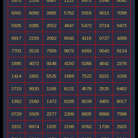
3972
1558
6087
1152
8972
5546
0045
6361
8090
3885
5762
5918
9013
7099
5925
0285
2552
4947
5472
3734
9473
6917
2156
2082
6043
4116
0727
4269
7703
3518
7936
9873
6363
0043
9134
1895
4072
9348
4150
0288
4641
2378
1414
1891
5525
1689
7522
9231
1038
3710
9920
1189
8121
4578
2535
6462
1382
2180
1472
6226
6539
4455
8017
0729
3929
2377
2206
8805
6886
7996
2331
8974
1335
2166
9782
1736
2923