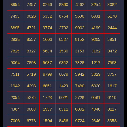
8954
7457
0246
8860
4562
3254
3082
7453
0628
5332
8764
5636
8931
6170
8895
4721
3774
2702
9002
4199
2444
2838
8557
1666
6527
8152
9265
5851
7825
8327
5634
1580
3153
3182
0472
9064
7898
5637
6352
7328
1217
7593
7511
5719
9799
6679
5942
3029
3757
1942
4298
6851
1423
7480
6020
1617
2054
5275
1723
6021
2728
0581
6110
4364
0083
2937
6312
8092
4348
0217
7006
6778
1504
8456
9724
2346
3358