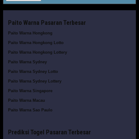
Paito Warna Pasaran Terbesar
Paito Warna Hongkong
Paito Warna Hongkong Lotto
Paito Warna Hongkong Lottery
Paito Warna Sydney
Paito Warna Sydney Lotto
Paito Warna Sydney Lottery
Paito Warna Singapore
Paito Warna Macau
Paito Warna Sao Paulo
Prediksi Togel Pasaran Terbesar