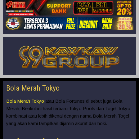
Bola Merah Tokyo
Bola Merah Tokyo
atau Bola Fortunes di sebut juga Bola
Merah, Berikut ini hasil terbaru Tokyo Pools dan Togel Tokyo
kombinasi atau lebih dikenal dengan nama Bola Merah Togel
yang akan kami tampilkan dijamin akurat dan hoki.