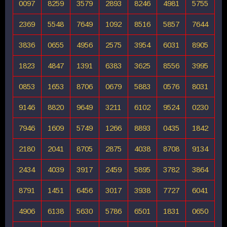
0097
8259
3579
2893
8246
4981
5755
2369
5548
7649
1092
8516
5857
7644
3836
0655
4956
2575
3954
6031
8905
1823
4847
1391
6383
3625
8556
3995
0853
1653
8706
0679
5883
0576
8031
9146
8820
9649
3211
6102
9524
0230
7946
1609
5749
1266
8893
0435
1842
2180
2041
8705
2875
4038
8708
9134
2434
4039
3917
2459
5895
3782
3864
8791
1451
6456
3017
3938
7727
6041
4906
6138
5630
5786
6501
1831
0650