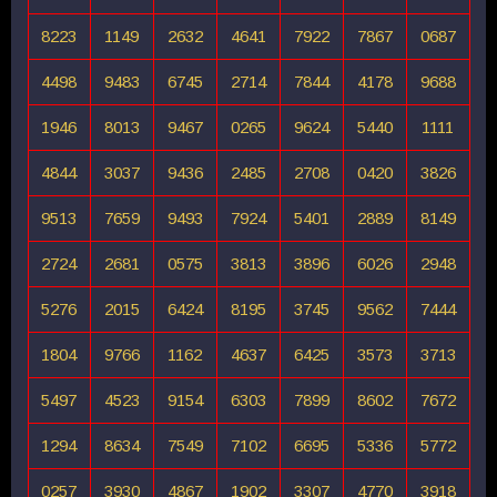
8223
1149
2632
4641
7922
7867
0687
4498
9483
6745
2714
7844
4178
9688
1946
8013
9467
0265
9624
5440
1111
4844
3037
9436
2485
2708
0420
3826
9513
7659
9493
7924
5401
2889
8149
2724
2681
0575
3813
3896
6026
2948
5276
2015
6424
8195
3745
9562
7444
1804
9766
1162
4637
6425
3573
3713
5497
4523
9154
6303
7899
8602
7672
1294
8634
7549
7102
6695
5336
5772
0257
3930
4867
1902
3307
4770
3918