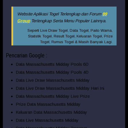
Website Aplikasi Togel Terlengkap dan Forum
99
Group
Terlengkap Serta Menu Populer Lainnya.
Seperti Live Draw Togel, Data Togel, Paito Warna,
Statistik Togel, Result Togel, Keluaran Togel, Prize
Togel, Rumus Togel & Masih Banyak Lagi.
Pencarian Google :
Data Massachusetts Midday Pools 6D
Data Massachusetts Midday Pools 4D
Data Live Draw Massachusetts Midday
Data Live Draw Massachusetts Midday Hari Ini
Data Massachusetts Midday Live Prize
Prize Data Massachusetts Midday
Keluaran Data Massachusetts Midday
Data Live Massachusetts Midday