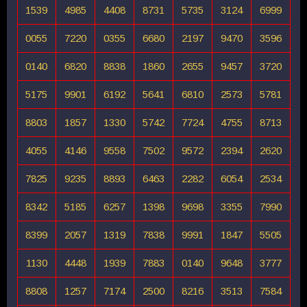
1539
4985
4408
8731
5735
3124
6999
0055
7220
0355
6680
2197
9470
3596
0140
6820
8838
1860
2655
9457
3720
5175
9901
6192
5641
6810
2573
5781
8803
1857
1330
5742
7724
4755
8713
4055
4146
9558
7502
9572
2394
2620
7825
9235
8893
6463
2282
6054
2534
8342
5185
6257
1398
9698
3355
7990
8399
2057
1319
7838
9991
1847
5505
1130
4448
1939
7883
0140
9648
3777
8808
1257
7174
2500
8216
3513
7584