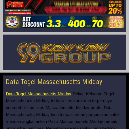
Data Togel Massachusetts Midday
Data Togel Massachusetts Midday
Rekap Keluaran Togel
Massachusetts Midday terbaru, terakurat dan terpercaya
bersumber dari situs Massachusetts Midday pools. Data
Massachusetts Midday bisa teman-teman pergunakan untuk
mencari angka tarikan Paito Massachusetts Midday terbaik
untuk dibeli nantinya. Perhatikan selalu angka yang berlum