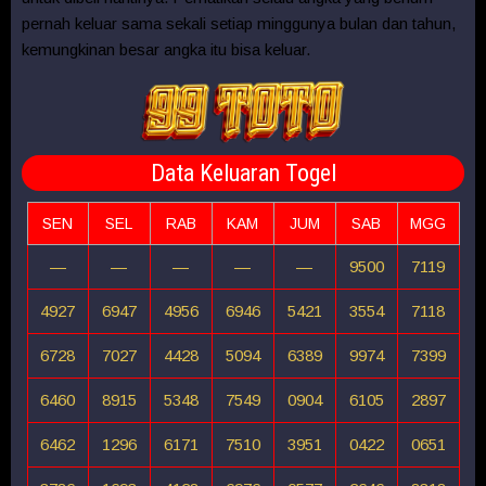
pernah keluar sama sekali setiap minggunya bulan dan tahun,
kemungkinan besar angka itu bisa keluar.
Data Keluaran Togel
SEN
SEL
RAB
KAM
JUM
SAB
MGG
—
—
—
—
—
9500
7119
4927
6947
4956
6946
5421
3554
7118
6728
7027
4428
5094
6389
9974
7399
6460
8915
5348
7549
0904
6105
2897
6462
1296
6171
7510
3951
0422
0651