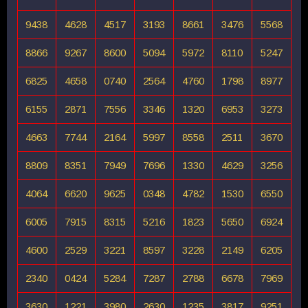
9438
4628
4517
3193
8661
3476
5568
8866
9267
8600
5094
5972
8110
5247
6825
4658
0740
2564
4760
1798
8977
6155
2871
7556
3346
1320
6953
3273
4663
7744
2164
5997
8558
2511
3670
8809
8351
7949
7696
1330
4629
3256
4064
6620
9625
0348
4782
1530
6550
6005
7915
8315
5216
1823
5650
6924
4600
2529
3221
8597
3228
2149
6205
2340
0424
5284
7287
2788
6678
7969
3630
1221
3980
2630
1235
3817
9251