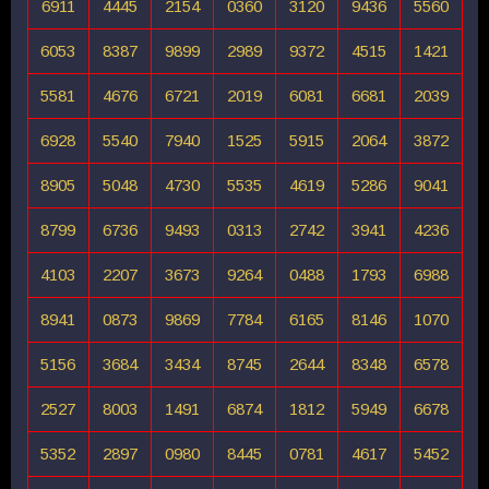
6911
4445
2154
0360
3120
9436
5560
6053
8387
9899
2989
9372
4515
1421
5581
4676
6721
2019
6081
6681
2039
6928
5540
7940
1525
5915
2064
3872
8905
5048
4730
5535
4619
5286
9041
8799
6736
9493
0313
2742
3941
4236
4103
2207
3673
9264
0488
1793
6988
8941
0873
9869
7784
6165
8146
1070
5156
3684
3434
8745
2644
8348
6578
2527
8003
1491
6874
1812
5949
6678
5352
2897
0980
8445
0781
4617
5452