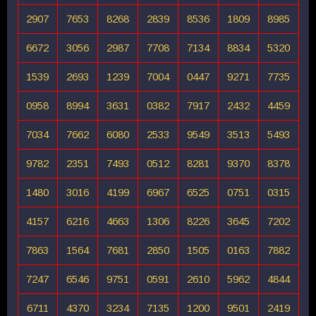
2907
7653
8268
2839
8536
1809
8985
6672
3056
2987
7708
7134
8834
5320
1539
2693
1239
7004
0447
9271
7735
0958
8994
3631
0382
7917
2432
4459
7034
7662
6080
2533
9549
3513
5493
9782
2351
7493
0512
8281
9370
8378
1480
3016
4199
6967
6525
0751
0315
4157
6216
4663
1306
8226
3645
7202
7863
1564
7681
2850
1505
0163
7882
7247
6546
9751
0591
2610
5962
4844
6711
4370
3234
7135
1200
9501
2419