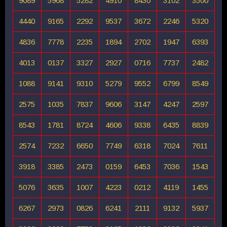
9089
5968
5282
4910
8430
3102
3500
4440
9165
2292
9537
3672
2246
5320
4836
7778
2235
1894
2702
1947
6393
4013
0137
3327
2927
0716
7737
2482
1088
9141
9310
5279
9552
6799
8549
2575
1035
7837
9606
3147
4247
2597
8543
1781
8724
4606
9338
6435
8839
2574
7232
6650
7749
6318
7024
7611
3918
3385
2473
0159
6453
7036
1543
5076
3635
1007
4223
0212
4119
1455
6267
2973
0826
6241
2111
9132
5937