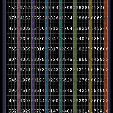
1
5
4
5
9
7
4
4
8
3
5
6
3
6
9
9
0
4
0
4
3
9
8
0
8
6
3
8
5
4
1
3
4
0
4
9
7
6
7
4
1
5
2
3
5
5
9
2
4
6
8
2
6
4
1
3
3
4
7
2
8
6
6
9
6
0
6
9
2
2
4
7
9
0
9
3
8
2
3
5
4
3
0
4
4
7
1
2
2
4
7
0
4
1
5
9
2
3
0
3
4
3
2
4
6
1
9
2
0
2
3
9
0
4
4
4
8
0
8
8
9
4
7
7
5
8
7
5
0
5
4
0
7
6
4
3
5
1
0
1
7
6
5
4
9
0
5
9
7
7
0
1
6
8
5
8
1
7
4
2
8
9
3
7
1
0
2
2
7
9
7
8
6
0
6
8
0
4
0
4
3
0
3
9
3
3
7
5
2
7
7
2
4
8
3
9
4
5
5
1
9
6
6
7
4
4
2
9
2
2
1
1
5
1
6
7
4
1
9
1
9
7
8
0
8
7
4
3
3
6
4
3
2
2
4
3
1
1
5
6
1
5
2
6
8
5
4
6
4
1
9
7
6
6
3
1
9
3
9
3
2
3
9
5
5
6
2
0
9
9
2
7
6
9
6
0
2
1
2
3
2
9
0
7
7
5
1
4
4
8
5
1
4
0
4
1
8
1
4
5
2
4
6
1
7
4
2
1
0
1
5
4
8
9
8
4
0
6
7
4
3
0
7
6
4
1
4
4
3
7
0
6
0
4
4
8
1
5
3
8
3
9
2
1
3
6
0
0
8
8
5
5
2
9
2
9
2
9
5
5
7
8
7
7
5
1
4
7
6
4
4
8
3
3
6
9
3
1
0
1
7
3
4
2
6