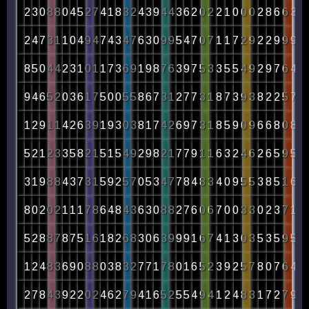
2
3
0
8
8
0
4
5
2
7
4
1
8
3
2
4
3
9
4
4
3
6
2
0
2
2
1
0
0
0
2
8
6
6
3
2
4
7
3
1
1
0
4
9
4
7
4
3
4
7
6
3
0
9
9
5
4
7
0
7
1
1
7
2
9
2
2
9
9
9
8
5
0
4
4
2
3
1
0
1
1
7
3
6
9
1
9
8
7
6
3
9
7
5
3
3
5
5
4
9
2
9
7
6
4
9
4
6
5
2
0
3
6
1
7
5
0
0
5
5
8
6
7
3
1
2
7
7
3
1
8
7
3
9
3
8
2
2
5
7
1
2
9
1
1
4
2
6
3
9
1
9
3
0
3
8
1
7
4
2
6
9
7
3
1
8
5
9
0
9
6
6
8
0
8
5
2
1
2
3
3
5
8
2
1
5
1
5
4
9
2
9
8
2
1
7
7
9
1
1
6
3
2
4
6
2
6
5
9
5
3
1
9
8
8
4
3
7
3
1
5
9
2
5
7
0
5
3
4
7
7
8
4
8
3
4
0
9
5
5
3
8
5
1
6
8
0
2
0
2
1
1
1
7
8
6
4
8
4
3
6
3
0
8
8
2
7
6
0
6
7
0
0
3
3
0
2
3
7
1
5
2
8
8
7
8
7
5
1
6
1
8
2
6
8
3
0
6
3
9
9
9
1
6
7
4
1
3
0
3
5
3
5
9
5
1
2
4
8
3
6
9
0
8
8
0
3
8
3
2
7
7
1
7
8
0
1
6
5
2
3
9
2
5
7
8
0
7
6
4
2
7
8
4
3
9
2
2
0
2
4
6
2
7
9
4
1
6
5
2
5
5
4
9
4
1
2
4
8
3
1
7
2
7
9