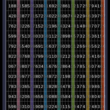
1
8
8
2
1
5
8
5
0
5
3
3
0
1
1
6
9
2
0
2
8
6
1
1
2
1
7
2
5
7
9
4
1
0
1
4
2
0
3
3
8
7
7
3
1
5
7
2
2
4
0
2
2
4
6
0
6
7
6
4
2
2
9
6
6
3
9
7
9
7
7
6
2
1
3
2
2
6
1
7
1
5
2
0
2
1
9
6
7
4
3
2
4
4
8
1
4
8
0
8
7
0
7
2
9
5
9
9
7
7
5
1
3
5
8
0
3
3
5
8
1
1
2
9
2
8
9
8
6
5
7
3
2
3
5
3
6
1
5
6
7
9
2
3
5
5
4
0
9
9
6
9
1
5
6
6
3
7
2
9
0
3
0
1
1
2
6
6
0
6
5
6
2
4
6
8
2
2
6
8
7
6
8
7
6
7
9
9
0
9
1
1
0
8
8
2
1
2
4
6
0
9
2
3
5
4
1
6
0
6
0
6
7
2
9
8
0
7
9
7
6
3
4
1
5
6
7
6
5
2
8
6
4
1
5
7
8
5
1
6
0
7
4
6
1
0
2
3
6
9
9
7
7
5
3
8
0
7
6
4
8
7
2
0
2
1
9
8
3
2
7
3
8
4
3
6
9
0
9
9
7
8
3
6
9
3
6
5
7
3
8
1
2
1
3
8
2
8
5
4
4
7
8
2
1
3
7
6
2
8
9
8
6
1
7
9
4
3
1
4
2
0
6
3
9
6
5
6
3
9
0
8
8
5
4
5
8
4
9
4
9
2
5
4
9
8
0
4
9
4
5
9
6
6
3
3
1
0
1
1
9
0
8
0
8
2
2
4
8
3
1
1
5
4
9
4
7
4
7
2
4
8
3
3
6