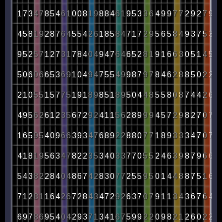
1
7
3
4
7
8
5
4
6
1
0
0
8
1
9
8
8
4
6
1
9
5
3
3
6
4
9
9
7
7
2
9
2
7
9
4
5
8
1
9
2
8
7
6
4
5
5
4
2
6
1
8
5
8
4
7
1
7
2
9
5
6
5
8
4
9
3
7
5
3
9
5
2
5
7
1
2
7
3
1
7
8
4
0
4
9
4
7
6
4
6
5
2
8
1
9
1
6
6
3
0
5
1
4
5
5
0
6
0
6
6
5
3
6
9
1
0
4
9
4
7
5
5
4
9
9
8
7
9
7
8
4
6
2
8
8
5
0
2
2
2
1
0
5
5
1
5
7
7
5
1
9
1
8
9
8
5
1
8
9
5
0
4
4
8
5
5
8
0
8
7
4
4
2
6
4
9
5
6
2
6
1
2
3
5
6
7
2
9
2
4
1
1
5
6
2
8
9
9
9
4
5
7
2
9
8
2
7
0
7
1
6
5
9
5
4
0
9
6
6
3
9
3
4
7
6
8
9
2
2
8
8
0
7
7
1
8
9
3
3
3
4
7
0
7
4
1
8
1
9
5
6
3
4
7
8
2
2
3
5
3
4
0
3
3
7
7
0
5
5
2
4
6
3
9
8
7
9
6
6
5
4
3
8
2
2
8
4
0
4
8
6
7
4
2
8
3
0
7
7
2
5
5
9
5
0
1
4
4
8
8
7
5
1
6
7
1
2
8
1
1
6
4
2
6
7
2
8
4
3
4
7
2
9
2
6
3
7
0
7
9
1
1
3
4
3
6
7
6
4
6
9
7
8
6
9
5
4
0
4
2
9
3
7
1
3
4
1
6
7
5
9
9
2
2
0
9
8
2
1
2
6
0
2
2