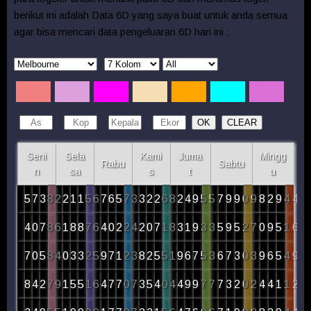
berikut ini adalah Data 6D yang saya buat untuk anda semua
agar bisa mencari data pengeluaran 6D hari ini :
Seni
Sela
Kami
Juma
Mingg
Rabu
Sabtu
n
sa
s
t
u
5
7
3
8
2
2
1
1
5
6
7
6
5
7
3
3
2
2
6
8
2
4
9
5
5
7
9
9
0
9
8
2
9
4
4
4
0
7
8
6
1
8
8
7
6
4
0
2
2
4
2
0
7
1
8
3
1
9
3
3
5
9
5
2
7
0
9
5
1
6
7
0
5
8
4
0
3
3
2
5
9
7
1
2
3
8
2
5
5
1
9
6
7
5
3
6
7
3
0
3
9
6
5
4
9
8
4
2
7
9
1
5
5
1
6
4
7
7
0
7
3
5
4
0
4
4
9
9
7
7
7
3
2
0
2
4
4
1
1
2