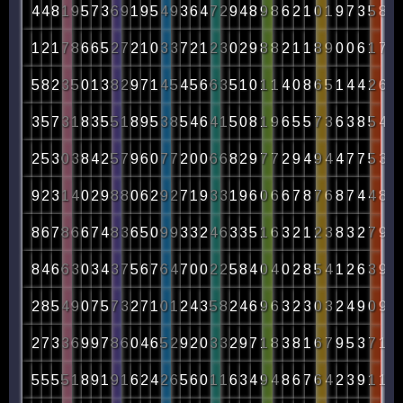
4
4
8
1
9
5
7
3
6
9
1
9
5
4
9
3
6
4
7
2
9
4
8
9
8
6
2
1
0
1
9
7
3
5
8
1
2
1
7
8
6
6
5
2
7
2
1
0
3
3
7
2
1
2
3
0
2
9
8
8
2
1
1
8
9
0
0
6
1
7
5
8
2
3
5
0
1
3
8
2
9
7
1
4
5
4
5
6
6
3
5
1
0
1
1
4
0
8
6
5
1
4
4
2
6
3
5
7
3
1
8
3
5
5
1
8
9
5
3
8
5
4
6
4
1
5
0
8
1
9
6
5
5
7
3
6
3
8
5
4
2
5
3
0
3
8
4
2
5
7
9
6
0
7
7
2
0
0
6
6
8
2
9
7
7
2
9
4
9
4
4
7
7
5
3
9
2
3
1
4
0
2
9
8
8
0
6
2
9
2
7
1
9
3
3
1
9
6
0
6
6
7
8
7
6
8
7
4
4
8
8
6
7
8
6
6
7
4
8
3
6
5
0
9
9
3
3
2
4
6
3
3
5
1
6
3
2
1
2
3
8
3
2
7
9
8
4
6
6
3
0
3
4
3
7
5
6
7
6
4
7
0
0
2
2
5
8
4
0
4
0
2
8
5
4
1
2
6
3
9
2
8
5
4
9
0
7
5
7
3
2
7
1
0
1
2
4
3
5
8
2
4
6
9
6
3
2
3
0
3
2
4
9
0
9
2
7
3
3
6
9
9
7
8
6
0
4
6
5
2
9
2
0
3
3
2
9
7
1
8
3
8
1
6
7
9
5
3
7
1
5
5
5
5
1
8
9
1
9
1
6
2
4
2
6
5
6
0
1
1
6
3
4
9
4
8
6
7
6
4
2
3
9
1
1