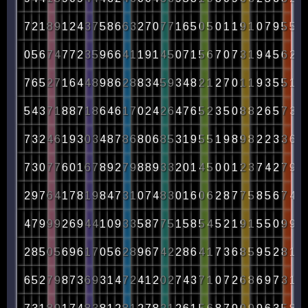
7
2
1
8
9
1
2
4
3
7
5
8
6
6
3
2
7
0
7
7
1
6
5
0
5
0
1
1
9
1
0
7
9
5
5
0
5
6
7
4
7
7
2
3
5
9
6
6
4
1
1
9
1
4
5
0
7
1
5
6
7
0
7
3
1
9
4
5
6
2
7
6
5
2
7
1
6
4
4
8
9
8
6
2
8
8
3
4
5
9
3
4
8
2
1
2
7
0
1
1
9
3
5
5
1
5
4
3
7
1
8
8
7
1
8
6
4
6
1
7
0
2
4
2
6
4
7
6
5
2
3
5
0
8
8
2
6
5
7
3
7
3
2
4
6
1
9
3
0
3
4
8
7
8
6
8
0
6
8
5
3
1
9
5
5
1
9
8
9
8
2
2
3
3
6
7
3
0
7
7
6
0
1
6
7
8
9
2
7
9
8
8
9
3
3
2
0
1
4
5
0
0
1
2
3
7
4
2
7
9
2
9
7
6
4
1
7
8
1
9
8
4
7
3
1
0
7
4
8
3
0
1
6
0
6
2
8
7
7
5
8
5
6
7
4
4
7
9
9
9
2
6
9
4
4
1
0
9
3
3
5
8
7
7
5
1
5
8
5
4
5
2
1
9
1
5
5
0
9
9
2
8
5
0
5
6
9
6
1
7
0
5
6
2
8
9
6
7
4
2
2
8
6
4
1
7
3
6
8
5
9
5
2
8
1
6
5
2
7
9
8
7
3
6
9
3
1
4
7
2
4
1
2
0
2
7
4
3
7
1
0
7
2
6
8
6
9
7
3
1