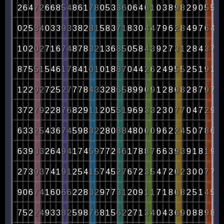
2
6
4
7
2
6
6
8
5
4
8
6
1
7
8
0
5
3
3
6
0
6
4
6
1
0
3
8
9
8
2
9
0
5
5
0
2
5
8
4
0
3
3
9
3
3
8
2
8
1
5
8
3
7
1
8
3
0
4
4
7
9
6
2
8
4
9
7
6
4
1
0
2
0
2
7
1
6
7
4
8
7
8
3
2
1
3
6
8
5
0
5
8
4
3
9
2
7
3
1
2
8
4
3
7
8
7
5
5
1
5
4
6
1
7
8
4
1
0
1
0
1
8
8
7
0
4
4
2
6
2
4
9
5
5
2
5
1
9
1
1
2
2
9
2
7
2
5
2
7
7
7
8
4
3
3
2
8
6
5
8
9
9
0
9
1
2
8
0
8
2
8
7
9
7
3
7
2
7
9
2
2
8
7
6
8
2
9
1
1
2
0
5
5
1
9
6
9
3
3
2
3
0
7
7
0
4
7
2
9
6
3
3
2
5
4
3
6
7
4
5
9
8
3
2
2
8
0
8
8
4
8
0
0
0
9
6
2
2
4
5
0
7
8
6
6
3
9
3
3
2
6
4
9
4
1
7
4
5
9
7
7
2
4
6
1
7
8
8
7
6
6
3
9
3
9
1
8
1
9
2
7
3
9
3
7
4
1
9
1
2
5
4
1
5
7
4
5
2
7
6
7
2
3
5
4
7
2
0
2
3
0
0
7
7
9
0
6
7
4
1
6
0
6
6
2
2
8
3
2
9
7
7
3
1
2
0
9
1
1
7
1
8
0
8
2
5
1
4
5
7
5
2
2
4
9
3
3
8
2
5
9
8
7
6
8
1
5
6
2
2
7
1
3
4
0
4
3
6
9
0
8
8
9
8