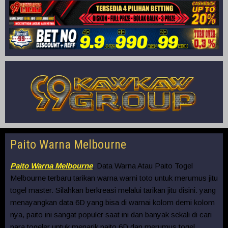
Paito Warna Melbourne
Paito Warna Melbourne
, Data Warna Atau Paito Togel
Melbourne terbaru tarikan warna warni toto untuk merumus jitu
togel master. Silahkan berkreasi melalui tarikan jitu disini. yang
menayangkan data 6D yang bisa di warnai kolom demi kolom
nya, paito ini sangat populer saat ini dan banyak sekali di cari
para togeler untuk menarik paito 6D dan merumus togel.