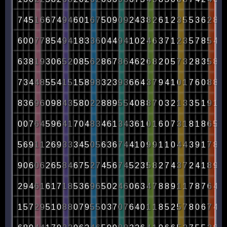
7
4
5
1
6
6
7
4
9
4
6
0
1
6
7
5
0
9
0
9
2
4
3
8
2
6
1
2
3
5
5
3
6
2
8
6
0
0
7
7
8
5
4
9
4
1
8
3
3
6
0
4
4
9
4
1
0
2
4
6
3
7
1
2
3
5
7
8
5
4
6
3
8
1
9
3
0
6
5
2
0
8
5
6
2
8
6
7
8
6
4
6
2
6
8
2
0
5
7
3
2
8
3
5
8
7
3
4
4
8
5
5
4
1
5
1
5
8
9
8
3
2
3
9
3
6
6
4
3
7
9
4
1
0
1
7
6
0
8
8
8
3
6
9
6
0
9
8
4
3
5
8
0
2
2
8
8
9
5
5
4
0
8
8
7
0
3
2
1
3
3
5
1
9
1
0
0
7
6
4
5
9
6
4
1
7
0
4
8
3
4
6
1
3
4
3
6
1
0
1
6
0
7
3
1
8
1
8
6
5
5
6
9
1
1
2
6
9
3
3
3
4
5
0
5
6
3
6
7
4
4
1
0
9
9
1
1
0
4
4
3
9
1
7
8
9
0
6
0
6
2
6
5
8
4
6
7
5
2
7
4
5
6
7
4
5
2
3
5
8
2
7
4
3
7
2
4
1
8
9
2
9
4
6
1
6
1
7
1
8
5
3
6
9
6
5
0
2
4
6
0
6
3
4
7
8
8
9
1
1
7
8
7
6
4
1
5
7
2
9
5
1
0
8
8
0
7
9
5
5
0
3
7
0
7
6
4
0
1
1
8
5
2
5
7
8
0
6
7
4