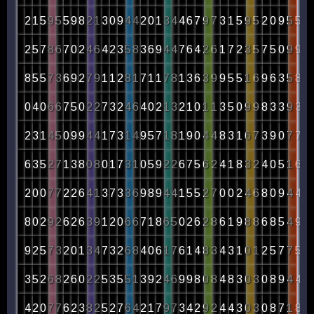
2
1
5
9
5
5
9
8
2
1
3
0
9
4
4
2
0
1
3
4
4
6
7
9
7
3
1
5
9
5
2
0
9
5
5
2
5
7
8
6
7
0
2
4
6
4
2
3
5
8
3
6
9
4
4
7
6
4
2
6
1
7
2
3
5
7
5
0
9
9
8
5
5
7
3
6
9
2
7
9
1
1
2
8
1
7
1
1
7
8
1
3
6
3
9
9
5
5
1
6
9
6
3
5
8
0
4
0
6
6
7
5
0
2
2
7
3
2
4
6
4
0
2
1
3
2
1
0
1
1
3
5
0
9
9
8
3
3
9
3
2
3
1
4
5
0
9
9
4
4
1
7
3
1
4
9
5
7
1
8
1
9
0
4
4
8
3
1
6
7
3
9
0
7
7
6
3
5
2
7
1
3
8
0
8
0
1
7
3
1
0
5
9
2
2
6
7
5
6
2
4
1
8
3
2
4
0
5
1
6
2
0
0
7
7
2
2
6
4
1
3
7
3
3
6
9
8
9
4
4
1
5
5
2
7
0
0
2
4
6
8
0
9
4
4
8
0
2
9
2
6
2
6
3
9
1
2
0
6
6
7
1
8
6
5
0
2
6
2
8
6
1
9
8
8
6
8
5
4
9
9
2
5
7
3
2
0
1
3
4
7
3
2
6
8
4
0
6
1
7
6
1
4
8
3
4
3
1
0
1
2
5
7
7
5
3
5
2
6
8
2
6
0
2
2
5
3
5
5
1
3
9
2
4
6
9
9
8
0
8
4
8
3
0
3
0
8
9
4
4
4
2
0
7
7
6
2
3
8
2
5
2
7
6
4
2
1
7
9
7
3
4
2
9
2
4
4
3
0
3
0
8
7
1
8