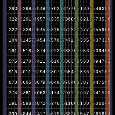
2
9
3
5
8
2
9
8
8
7
9
4
8
2
1
7
0
2
6
8
2
7
7
9
7
1
3
0
5
5
4
9
3
8
2
3
2
2
1
3
2
9
1
0
1
9
5
7
3
1
0
3
5
2
7
8
6
0
9
9
8
2
1
4
5
7
3
5
1
6
2
2
2
0
2
3
2
8
1
9
6
4
5
9
5
8
1
5
3
8
7
2
2
2
4
4
7
7
6
4
5
5
9
5
5
1
0
4
4
8
1
4
5
7
3
4
5
4
3
7
5
7
6
1
7
4
7
1
3
4
3
3
5
8
4
3
7
3
2
5
1
8
1
8
9
5
1
8
7
6
8
7
4
0
4
0
2
2
6
8
8
8
7
0
7
0
5
3
1
4
3
9
4
5
9
5
7
5
3
8
2
7
0
7
7
4
1
1
5
6
6
1
0
5
5
3
0
3
7
1
5
6
3
0
3
9
4
7
4
2
9
1
6
7
4
0
1
1
2
3
2
9
4
8
3
8
0
7
4
2
6
5
4
7
2
5
3
6
0
6
0
5
1
6
7
8
7
8
7
6
6
0
5
4
9
6
7
9
0
9
0
4
0
9
9
7
0
4
6
1
3
8
7
2
9
4
7
5
0
5
2
7
4
9
4
3
6
1
4
5
0
6
3
1
4
1
7
4
3
7
0
7
1
2
3
0
9
7
5
3
4
1
5
3
8
1
9
1
1
2
5
9
8
2
1
8
7
2
4
6
2
7
6
8
5
1
1
8
0
8
1
3
8
6
5
0
6
0
4
4
3
9
0
4
4
8
4
4
7
2
4
1
7
6
4
6
1
5
9
5
3
8
2
8
1
5
4
7
0
7
6
5
8
5
4